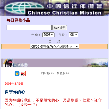
每日灵修小品
年 份：
月 份：
目 录
打印版 >>
繁體版 >>
2008年8月9日
保守你的心
因为神赐给我们，不是胆怯的心，乃是刚强丶仁爱丶谨守
的心。（提後一 7）