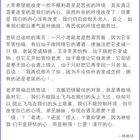
人常希望能改变一些不顺利甚至是恶劣的环境，其实真正
需要改变的是我们的内心。虽然外在的环境改变了，但要
是 我们的内心没有改变，我们仍旧会怨天尤人。反之，如
果我们能以勇气面对挑战，再恶劣的环境也能胜过。
曾听过这样的寓言：一只小老鼠老是愁眉苦脸，因为它非
常害怕猫。有位仙子很同情它的遭遇，便施法把它变成一
只 猫。老鼠变成猫後，又非常害怕狗，仙子就把它变成
狗；但它又开始害怕老虎，仙子最後让它做老虎；它却还
是整天担心会遇上猎人，仙子只好把它再变回一只老 鼠，
且说：「我再也帮不了你，因为不论你外表变成怎样，拥
有的还是老鼠的心！」
老罗斯福总统曾说：「克服恐惧最佳的对策，就是勇敢地
面对它。」我们不能阻止飞鸟在我们的头上飞过，但却可
以 阻止飞鸟在我们的头上搭巢。我们不能控制环境，但可
改变自己的心境。弟兄姊妹，你现在遇见甚麽？是
「猫」？「老虎」？还是「猎人」？要仰望神，因为神给
我 们不是胆怯的心，而是刚强丶仁爱丶谨守的心。
～林丽珍