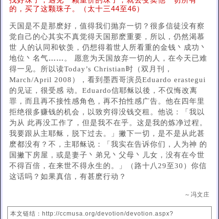
找好珠子，遇见一颗重价的珠子，就去变卖他一切所有
的，买了这颗珠子。（太十三44至46）
天国是不是那麽好，值得我们抛弃一切？很多信徒没有察
觉自己的心其实不真觉得天国那麽重要，所以，仍然渴慕
世 人的认同和钦羡，仍想得着世人所看重的金钱丶成功丶
地位丶名气
……
。 愿意为天国放弃一切的人，在今天已难
得一见。所以读Today’s Christian时（双月刊，
March/April 2008），看到墨西哥演员Eduardo erastegui
的见证，很受感 动。Eduardo信耶稣以後，不仅悔改离
罪，而且再不接性感角色，再不拍性感广告。他在四年里
拒绝很多赚钱的机会，以致穷得没钱交租。他说：「我以
为从 此再没工作了，但是我不在乎。这是我的炼净过程。
我要跟从主耶稣，脱下过去。」撇下一切，是不是从此甚
麽都没有？不，主耶稣说：「我实在告诉你们，人为神 的
国撇下房屋，或是妻子丶弟兄丶父母丶儿女，没有在今世
不得百倍，在来世不得永生的。」（路十八29至30）你信
这话吗？如果真信，有甚麽行动？
～冯文庄
本文链结：http://ccmusa.org/devotion/devotion.aspx?