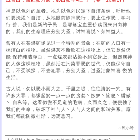
成雪白；虽红如丹颜，必白如羊毛。」（赛一16至17）
神是以色列的圣者。祂为以色列民定下自洁条例，呼吁他
们要洗濯丶自洁，从祂眼前除掉恶行，要止住作恶，学习
行 善。我们是新约子民，是耶稣宝血重价赎回来归向神
的，我们的生命理应分别为圣，讨神喜悦丶荣神益人。
曾有人在某煤矿场见过一个特别的景象：在矿的入口有一
棵洁白的植物。虽然煤灰不断吹在这植物上，但它竟然仍
能 保持纯洁净白，一点煤灰都沾染不到它身上。但愿属神
的人像这棵植物，虽然活在污染罪恶的世代，仍能保守自
己，不受试探，不去犯罪，分别为圣，过圣洁蒙神喜 悦的
生活。
古人说：勿以恶小而为之。千里之堤，往往溃於一穴。有
许多大罪，都缘起於一点一点的贪婪丶嫉妒丶恼怒丶骄傲
丶 自私等。这看似微不足道的毛病，久而久之，便侵蚀了
我们的生命，破坏了神与人丶人与人之间的和谐关系。愿
我们都能防微杜渐，远离恶习。
～甄小玲
本文链结：http://ccmusa.org/devotion/devotion.aspx?