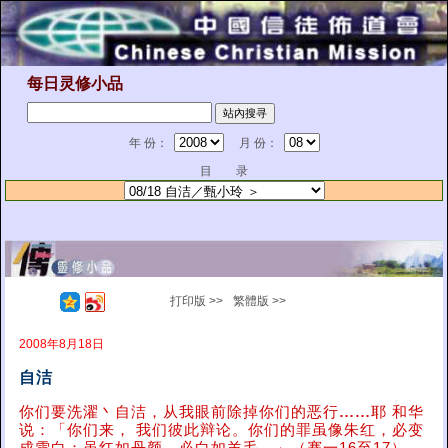
每日灵修小品
年 份：
月 份：
目 录
打印版 >>
繁體版 >>
2008年8月18日
自洁
你们要洗濯丶自洁，从我眼前除掉你们的恶行
……
耶 和华
说：「你们来， 我们彼此辩论。你们的罪虽像朱红，必变