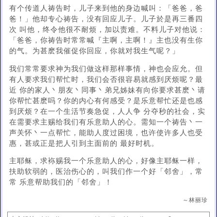
有个传道人祷告时，儿子来到他的身边喊叫：「爸爸，爸
爸！」他却专心祷告，没有回应儿子。儿子於是再三番四
次 叫他，终令他很不耐烦，加以责难。不料儿子对他说：
「爸爸，你祷告时常常喊『主啊，主啊！』主也没有生你
的气。为甚麽我催促你回应，你就对我生气呢？」
我们常常要求神为我们做这样那样事情，神也会应允。但
有人要求我们帮忙时，我们会否很容易就感到厌烦呢？最
近 你的家人丶朋友丶同事丶弟兄姊妹有向你要求甚麽丶请
你帮忙甚麽吗？你的内心有何感受？是乐意帮忙还是也感
到厌烦？在一个生活节奏急促，人人争 分夺秒的社会，实
在需要求主赐给我们有乐意助人的心。需知一个祷告丶一
声关怀丶一点帮忙，能助人度过困境，也许使许多人也受
惠，甚或正是把人引到主面前的 最好时机。
主耶稣，求袮赐我一个乐意助人的心，好像主耶稣一样，
扶助软弱的，医治伤心的，叫我们作一个好「邻舍」，常
常 乐意帮助我们的「邻舍」！
～林丽珍