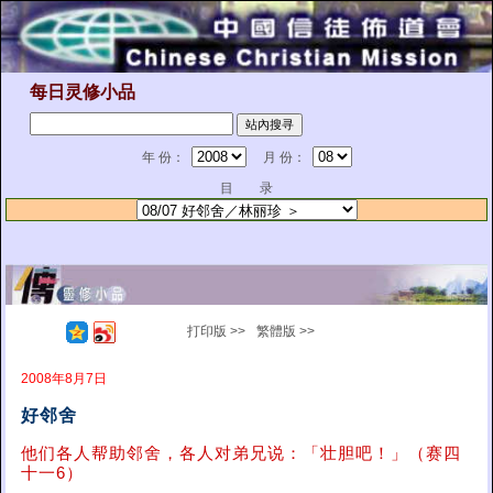
每日灵修小品
年 份：
月 份：
目 录
打印版 >>
繁體版 >>
2008年8月7日
好邻舍
他们各人帮助邻舍，各人对弟兄说：「壮胆吧！」（赛四
十一6）