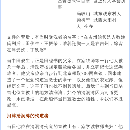
基督徒末谭百堂 垣上村人本会执
事
冯岐山 城东观东村人
柴树堃 城西太阳村
人 仝在”
文件的背后，有当时受洗者的名字：“在吉州始领洗入教姓
氏列后：田俊生丶王振荣，唯郭翔鹏一人是在吉州，馀皆
在津受洗，丁铁磬”
当中田俊生，正是田秘书的父亲。在宓牧师等一行七人被
杀一年后，清政府按规定赔款给各国，并立碑记念这些殉
难者。他父亲曾亲自步行到北京领取700两白银，回来建
造了一个记念殉道宣教士的亭子，以及他们的衣冠冢。但
经历文革，这亭子再也找不到其遗址。后我们去到当日杀
害七位宣教士的地方清涧湾，如今的清涧湾因为河道更
改，水已渐涸，在此缅怀当日宣教士的牺牲，令我们不胜
感慨。
河津清涧湾的殉道者
当日七位在清涧湾殉道的宣教士有：宓学诚牧师夫妇丶他