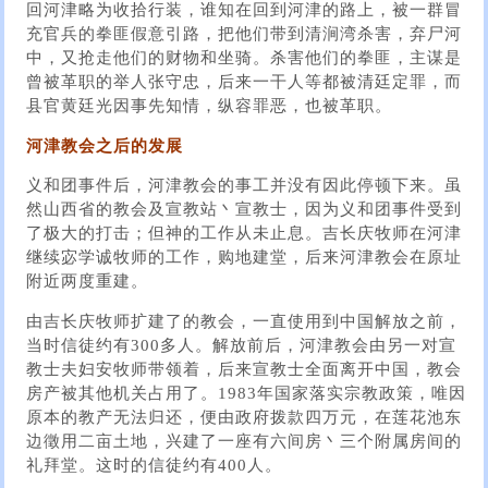
回河津略为收拾行装，谁知在回到河津的路上，被一群冒
充官兵的拳匪假意引路，把他们带到清涧湾杀害，弃尸河
中，又抢走他们的财物和坐骑。杀害他们的拳匪，主谋是
曾被革职的举人张守忠，后来一干人等都被清廷定罪，而
县官黄廷光因事先知情，纵容罪恶，也被革职。
河津教会之后的发展
义和团事件后，河津教会的事工并没有因此停顿下来。虽
然山西省的教会及宣教站丶宣教士，因为义和团事件受到
了极大的打击；但神的工作从未止息。吉长庆牧师在河津
继续宓学诚牧师的工作，购地建堂，后来河津教会在原址
附近两度重建。
由吉长庆牧师扩建了的教会，一直使用到中国解放之前，
当时信徒约有300多人。解放前后，河津教会由另一对宣
教士夫妇安牧师带领着，后来宣教士全面离开中国，教会
房产被其他机关占用了。1983年国家落实宗教政策，唯因
原本的教产无法归还，便由政府拨款四万元，在莲花池东
边徵用二亩土地，兴建了一座有六间房丶三个附属房间的
礼拜堂。这时的信徒约有400人。