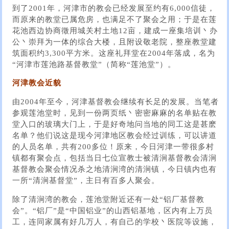
到了2001年，河津市的教会已经发展至约有6,000信徒，
而原来的教堂已属危房，也满足不了聚会之用；于是在莲
花池西边协商徵用城关村土地12亩，建成一座集培训丶办
公丶崇拜为一体的综合大楼，且附设敬老院，整座教堂建
筑面积约3,300平方米。这座礼拜堂在2004年落成，名为
“河津市莲池路基督教堂”（简称“莲池堂”）。
河津教会近貌
由2004年至今，河津基督教会继续有长足的发展。当笔者
参观莲池堂时，见到一份两页纸丶密密麻麻的名单贴在教
堂入口的玻璃大门上，于是好奇地问当地的同工这是甚麽
名单？他们说这是现今河津地区教会经过训练，可以讲道
的人员名单，共有200多位！原来，今日河津一带很多村
镇都有聚会点，包括当日七位宣教士被清涧基督教会清涧
基督教会聚会情况杀之地清涧湾的清涧镇，今日镇内也有
一所“清涧基督堂”，主日有百多人聚会。
除了清涧湾的教会，莲池堂附近还有一处“铝厂基督教
会”。“铝厂”是“中国铝业”的山西铝基地，区内有上万员
工，连同家属有好几万人，有自己的学校丶医院等设施，