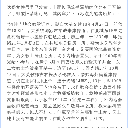
这份文件虽早已发黄，上面以毛笔书写的内容约有四百馀
字，却依旧清晰可见，其内容如下（标点为笔者所加）：
“河津内地会教堂记略。溯自大清光绪18年4月24日，即救
主1892年，大英牧师宓君学诚来津传道，在县城东15里之
黄村镇赁一小屋暂作驻足之处，越三年，于1895年，即光
绪21年3月初3日，在县城东关赁房一所，斯为东关教堂之
生日也。在北房东间为拜上帝之处，又买西院地基建造房
屋，为女教士居住之所，均系内地会置买。后于1900年即
光绪26年时，在庚子6月20日宓牧师夫妇暨其子并金丶东
二女教士均被拳匪杀害，迨至1901年，即光绪27年10月
15日，大英牧师吉君长庆系伦敦人，偕师母茹氏莅津传
道，仍在北房礼拜上帝，遂于光绪34年5月19日，即1908
年将此地基房买于内地会名下，永作教会公所；后因礼拜
之时礼拜堂甚形窄小，吉牧师祈祷数年，蒙神感动西国善
友捐助银两，即于救主1911年（宣统三年春），经内地会
吉牧师经营构造，建立圣殿永作敬拜神之所。教末柴树堃
略书颠末，以志不朽云，但愿至善的主耶和华上帝，天上
地上没有神能比的主，在此永作主的居所。亚孟。