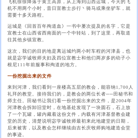
飞机徐徐降落于黄土高原，从上海到山西运城，今天的飞
机不用两个小时，昔日宣教士步行丶骑马或乘坐驴车，就
需要十多天路程。
运城是《回首百年殉道血》一书中屡次提及的名字，它是
宣教士在山西省西南面的一个中转站，到了这里，再取道
往其他乡镇宣教。
这次，我们的目的地是离运城约两小时车程的河津县，也
就是宓学诚牧师夫妇及四位宣教士和他们两岁多的幼子小
根尼111年前服事和殉道的地方。
一份挖掘出来的文件
来到河津，我们看到一座楼高五层的教会，能容纳1,700人
礼拜的教堂。接待我们的，是教会的两位长者──田秘书和
师主任。田秘书让我们看一份挖掘出来的文件，是2004年
河津教会拆卸旧堂时，在地基处发现了一块圆石，石上放
了一个瓦罐，罐内藏着这份文件，内载有河津基督教会建
堂的历史，清楚说明宓学诚牧师最初来此地建堂的日期，
后来被害，以及教会怎样继续由吉长庆牧师购地建造会堂
的事迹。