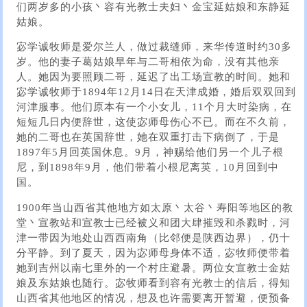
们两岁多的小孩丶容有光教士夫妇丶金宝延姑娘和东静延
姑娘。
宓学诚牧师是爱尔兰人，做过裁缝师，来华传道时约30多
岁。他的妻子葛姑娘早年与二哥相依为命，没有其他亲
人。她因为要照顾二哥，延迟了出工场宣教的时间。她和
宓学诚牧师于1894年12月14日在天津成婚，婚后双双回到
河津服事。他们原本有一个小女儿，11个月大时染病，在
短短几日内便辞世，这使宓师母伤心不已。而在不久前，
她的二哥也在英国辞世，她在双重打击下病倒了，于是
1897年5月回英国休息。9月，神赐给他们另一个儿子根
尼，到1898年9月，他们带着小根尼离英，10月回到中
国。
1900年当山西省其他地方如太原丶太谷丶寿阳等地区的教
堂丶宣教站和宣教士已经被义和团大肆摧毁和杀戮时，河
津一带因为地处山西西南角（比邻便是陕西边界），仍十
分平静。到了夏天，因为宓师母身体不适，宓牧师便带着
她到吉州以南七里外的一个村庄避暑。两位女宣教士金姑
娘及东姑娘也随行。宓牧师看到容有光教士的信后，得知
山西省其他地区的情况，想及也许需要离开暂避，便预备