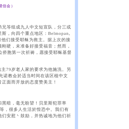
浸信会）
弟兄等组成九人中文短宣队，分三或
向四个重点地区：Belmopan,
传福音，邀请他们接受耶稣为救主。据上次的接
颇刚硬，未准备好接受福音；然而，
位侨胞第一次祈祷，愿接受耶稣基督
志信主79岁老人家的要求为他施洗。另
至允诺教会於适当时间在该区植中文
音正面而开放的态度赞美主！
和黑暗，毫无盼望！贝里斯犯罪率
病等，很多人生活於惶恐中。我们有
他们安慰丶鼓励，并热诚地为他们祈