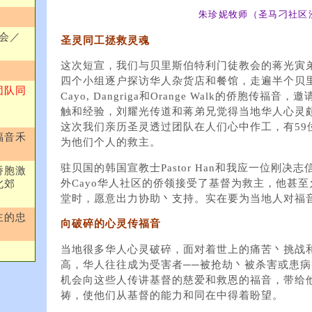
朱珍妮牧师（圣马刁社区
会／
圣灵同工拯救灵魂
这次短宣，我们与贝里斯伯特利门徒教会的蒋光寅
四个小组逐户探访华人杂货店和餐馆，走遍半个贝里斯，
团队同
Cayo, Dangriga和Orange Walk的侨胞
触和经验，刘耀光传道和蒋弟兄觉得当地华人心灵
这次我们亲历圣灵透过团队在人们心中作工，有59
福音禾
为他们个人的救主。
驻贝国的韩国宣教士Pastor Han和我应一位刚决
侨胞激
外Cayo华人社区的侨领接受了基督为救主，他甚
北郊
堂时，愿意出力协助丶支持。实在要为当地人对福
主的忠
向破碎的心灵传福音
当地很多华人心灵破碎，面对着世上的痛苦丶挑战
高，华人往往成为受害者──被抢劫丶被杀害或患
机会向这些人传讲基督的慈爱和救恩的福音，带给
祷，使他们从基督的能力和同在中得着盼望。