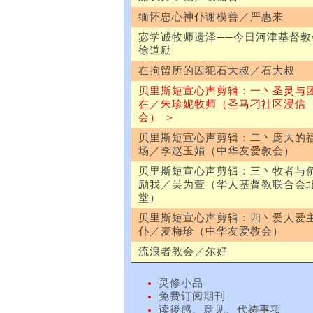
缅怀忠心神仆谢模善／严惠来
宓学诚牧师遗泽──今日河津基督教
徐道励
在拘留所的囚犯石大叔／石大叔
贝里斯短宣心声剪辑：一丶圣灵与
在／朱珍妮牧师（圣马刁社区浸信
会） ＞
贝里斯短宣心声剪辑：二丶庞大的
场／李赵玉娟（中华友爱教会）
贝里斯短宣心声剪辑：三丶牧者与
励我／吴为萱（华人基督教联合会
堂）
贝里斯短宣心声剪辑：四丶爱人爱
仆／麦梅珍（中华友爱教会）
流浪者教会／尔好
灵修小品
免费订阅期刊
读後感、意见、代祷事项