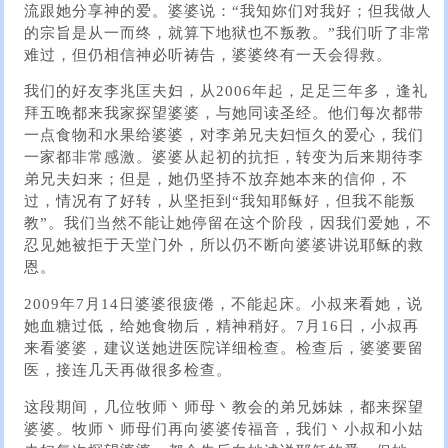
流跟她分享神的爱。婆婆说：“我知妳们对我好；但我做人
的宗旨是从一而终，就算下地狱也不叛教。”我们听了非常
难过，但仍相信神必听祷告，婆婆终有一天会得救。
我们的好友李兆匡夫妇，从2006年起，足足三年多，逢礼
拜五晚都来我家探望婆婆，与她同读圣经。他们每次都带
一点食物和水果给婆婆，对李弟兄夫妇恒久的爱心，我们
一家都非常感激。婆婆从起初的抗拒，转变为后来期待李
弟兄夫妇来；但是，她仍坚持不放弃她本来的信仰，不
过，情况有了好转，从坚拒到“我知耶稣好，但我不能叛
教”。我们当然不能让她停留在这个阶段，因我们爱她，不
忍见她被拒于天堂门外，所以仍不断向婆婆讲说耶稣的救
恩。
2009年7月14日婆婆很疲倦，不能起床。小叔来看她，说
她血糖过低，给她食物后，精神稍好。7月16日，小叔再
来看婆婆，建议送她进医院详细检查。检查后，婆婆要留
医，接连几天再做很多检查。
这段期间，几位牧师丶师母丶教会的弟兄姊妹，都来探望
婆婆。牧师丶师母们再向婆婆传福音，我们丶小叔和小姑