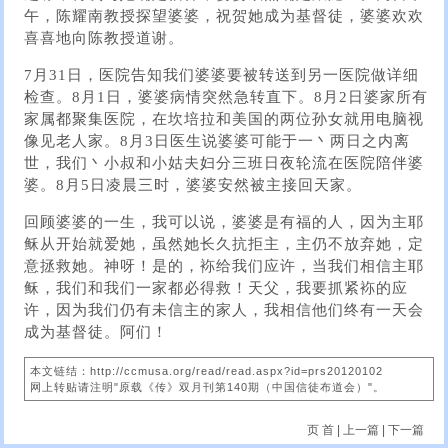
午，陈耀南教授探望婆婆，祝贺她成为基督徒，婆婆欢欢
喜喜地向陈教授道谢。
7月31日，医院告知我们婆婆要被转送到另一医院做详细
检查。8月1日，婆婆病情突然急转直下。8月2日婆家所有
家属都聚集医院，在坎培拉和美国的两位孙女就用电脑视
像见老人家。8月3日医生说婆婆可能于一丶两日之内离
世，我们丶小叔和小姑夫妇分三班日夜轮流在医院陪伴婆
婆。8月5日凌晨三时，婆婆安然被主接回天家。
回顾婆婆的一生，我可以说，婆婆是有福的人，因为主耶
稣从开始就爱她，虽然她长久抗拒主，主仍不放弃她，定
意拯救她。神呀！是的，袮给我们应许，当我们相信主耶
稣，我们和我们一家都必得救！天父，我要抓紧袮的应
许，因为我们仍有未信主的家人，我相信他们终有一天会
成为基督徒。阿们！
本文链结：http://ccmusa.org/read/read.aspx?id=prs20120102
网上转贴请注明"原载《传》双月刊第140期（中国信徒布道会）"。
页 首
|
上一篇
|
下一篇