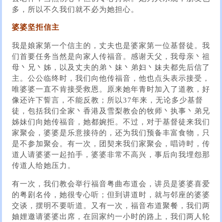
多，所以不久我们就不必为她担心。
婆婆坚拒信主
我是娘家第一个信主的，丈夫也是婆家第一位基督徒。我
们首要任务当然是向家人传福音。感谢天父，我母亲丶祖
母丶兄丶姊，以及丈夫的弟丶妹丶弟妇丶妹夫都先后信了
主。公公临终时，我们向他传福音，他也点头表示接受，
唯婆婆一直不肯接受救恩。原来她年青时加入了道教，好
像还许下誓言，不能反教；所以37年来，无论多少基督
徒，包括我们全家丶香港及雪梨教会的牧师丶执事丶弟兄
姊妹们向她传福音，她都婉拒。不过，对于基督徒来我们
家聚会，婆婆是乐意接待的，还为我们预备丰富食物，只
是不参加聚会。有一次，团契来我们家聚会，唱诗时，传
道人请婆婆一起拍手，婆婆非常不高兴，事后向我埋怨那
传道人给她压力。
有一次，我们教会举行福音粤曲布道会，讲员是婆婆喜爱
的粤剧名伶，她很专心听；但到讲道时，就与邻座的婆婆
交谈，摆明不要听道。又有一次，福音布道聚餐，我们两
妯娌邀请婆婆出席，在回家约一小时的路上，我们两人轮