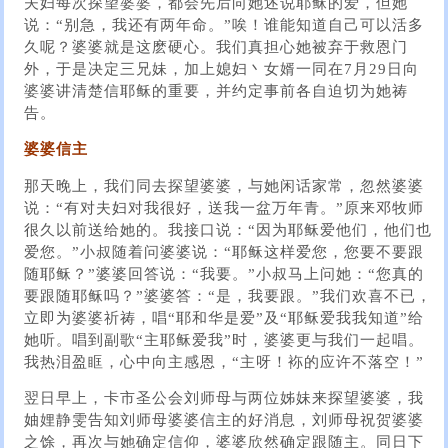
夫妇每次探望婆婆，都会先后向她述说耶稣的爱，但她
说：“别急，我还有两年命。”唉！谁能知道自己可以活多
久呢？婆婆就是这麽硬心。我们真担心她被弃于救恩门
外，于是决定三兄妹，加上媳妇丶女婿一同在7月29日向
婆婆讲清楚信耶稣的重要，并约定事前各自迫切为她祷
告。
婆婆信主
那天晚上，我们同去探望婆婆，与她闲话家常，忽然婆婆
说：“有对夫妇对我很好，送我一盆万年青。”原来邓牧师
很久以前送给她的。我接口说：“因为耶稣爱他们，他们也
爱您。”小叔随着问婆婆说：“耶稣这样爱您，您要不要跟
随耶稣？”婆婆回答说：“我要。”小叔马上问她：“您真的
要跟随耶稣吗？”婆婆答：“是，我要跟。”我们欢喜不已，
立即为婆婆祈祷，唱“耶和华是爱”及“耶稣爱我我知道”给
她听。唱到副歌“主耶稣爱我”时，婆婆更与我们一起唱。
我热泪盈眶，心中向主感恩，“主呀！袮的应许不落空！”
翌日早上，卡市圣公会刘师母与两位姊妹来探望婆婆，我
妯娌静雯告知刘师母婆婆信主的好消息，刘师母祝贺婆婆
之馀，再次与她确定信仰，婆婆欣然确定跟随主。同日下