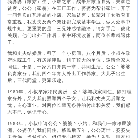
我婆婆（家姑）生于小康之家，战争后家道衰落，夫家也
贫穷，公公（家翁）在工厂工作，婆婆为帮补家计，开了
一间售卖缸瓦用品的小店。家虽贫穷，长辈对子女教育非
常重视，我丈夫及两个弟妹都完成基本学业，做人处事中
规中矩。更重要的是，三兄妹感情融洽，情如手足，彼此
关顾。他们出外工作后，家中环境改善，两位长辈就退休
了。
我和丈夫结婚后，租了一个小房间。八个月后，小叔在政
府医院工作，有房屋津贴，租了较大的单位，邀请全家人
同住。于是，一家六口齐集一堂，共同生活。公公丶婆婆
负责家务，我们四个年青人外出工作养家。大儿子出生
后，三代同堂，更添乐趣。
1980年，小叔举家移民澳洲，公丶婆与我家同住。除打理
家务外，又为我们照顾两个子女，让我和丈夫无后顾之
忧，专心事业。对两位长辈无条件的付出和关爱，我们感
恩不已，铭记于心。
1983年，小叔申请公公丶婆婆丶小姑，和我们一家移民澳
洲。公婆仍与我们同住。移民后五年，公公离世，婆婆失
去老伴，当然伤心，但仍专心持家。她为人乐观，朋友也