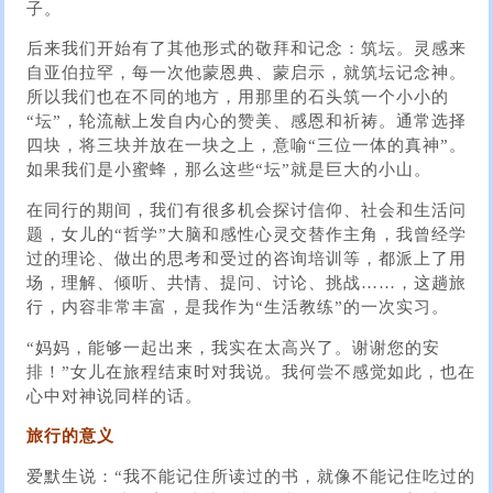
子。
后来我们开始有了其他形式的敬拜和记念：筑坛。灵感来
自亚伯拉罕，每一次他蒙恩典、蒙启示，就筑坛记念神。
所以我们也在不同的地方，用那里的石头筑一个小小的
“坛”，轮流献上发自内心的赞美、感恩和祈祷。通常选择
四块，将三块并放在一块之上，意喻“三位一体的真神”。
如果我们是小蜜蜂，那么这些“坛”就是巨大的小山。
在同行的期间，我们有很多机会探讨信仰、社会和生活问
题，女儿的“哲学”大脑和感性心灵交替作主角，我曾经学
过的理论、做出的思考和受过的咨询培训等，都派上了用
场，理解、倾听、共情、提问、讨论、挑战……，这趟旅
行，内容非常丰富，是我作为“生活教练”的一次实习。
“妈妈，能够一起出来，我实在太高兴了。谢谢您的安
排！”女儿在旅程结束时对我说。我何尝不感觉如此，也在
心中对神说同样的话。
旅行的意义
爱默生说：“我不能记住所读过的书，就像不能记住吃过的