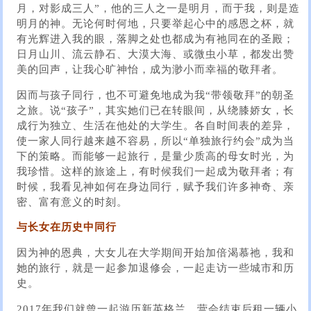
月，对影成三人”，他的三人之一是明月，而于我，则是造
明月的神。无论何时何地，只要举起心中的感恩之杯，就
有光辉进入我的眼，落脚之处也都成为有祂同在的圣殿；
日月山川、流云静石、大漠大海、或微虫小草，都发出赞
美的回声，让我心旷神怡，成为渺小而幸福的敬拜者。
因而与孩子同行，也不可避免地成为我“带领敬拜”的朝圣
之旅。说“孩子”，其实她们已在转眼间，从绕膝娇女，长
成行为独立、生活在他处的大学生。各自时间表的差异，
使一家人同行越来越不容易，所以“单独旅行约会”成为当
下的策略。而能够一起旅行，是量少质高的母女时光，为
我珍惜。这样的旅途上，有时候我们一起成为敬拜者；有
时候，我看见神如何在身边同行，赋予我们许多神奇、亲
密、富有意义的时刻。
与长女在历史中同行
因为神的恩典，大女儿在大学期间开始加倍渴慕祂，我和
她的旅行，就是一起参加退修会，一起走访一些城市和历
史。
2017年我们就曾一起游历新英格兰，营会结束后租一辆小