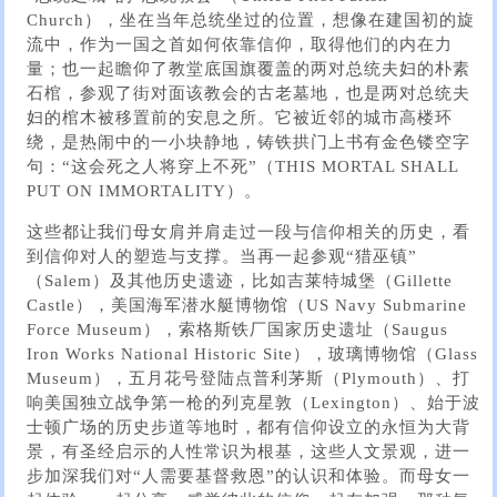
Church），坐在当年总统坐过的位置，想像在建国初的旋
流中，作为一国之首如何依靠信仰，取得他们的内在力
量；也一起瞻仰了教堂底国旗覆盖的两对总统夫妇的朴素
石棺，参观了街对面该教会的古老墓地，也是两对总统夫
妇的棺木被移置前的安息之所。它被近邻的城市高楼环
绕，是热闹中的一小块静地，铸铁拱门上书有金色镂空字
句：“这会死之人将穿上不死”（THIS MORTAL SHALL
PUT ON IMMORTALITY）。
这些都让我们母女肩并肩走过一段与信仰相关的历史，看
到信仰对人的塑造与支撑。当再一起参观“猎巫镇”
（Salem）及其他历史遗迹，比如吉莱特城堡（Gillette
Castle），美国海军潜水艇博物馆（US Navy Submarine
Force Museum），索格斯铁厂国家历史遗址（Saugus
Iron Works National Historic Site），玻璃博物馆（Glass
Museum），五月花号登陆点普利茅斯（Plymouth）、打
响美国独立战争第一枪的列克星敦（Lexington）、始于波
士顿广场的历史步道等地时，都有信仰设立的永恒为大背
景，有圣经启示的人性常识为根基，这些人文景观，进一
步加深我们对“人需要基督救恩”的认识和体验。而母女一