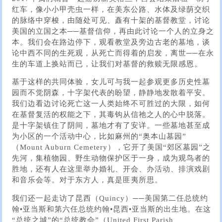
红车，像小小甲壳虫一样，在美东公路、水体及绿荫交织
的脉络中穿梭，由随处可见、矗有十架的基督教堂，讨论
美国的立国之本──基督信仰，再由此讨论一个人的立身之
本。我们会在路边停下，观看教堂及旁边古老的墓地，谈
论中西不同的生死观，从死亡而得着的启发，离世──在永
生的车道上换站而已，让我们对基督的救赎无限感恩。
基于这样的共同体验，女儿可与我一起参观更多历史性墓
园而不觉阴森，十字架代表的盼望，静静地发散着平安。
我们边看边讨论死亡这一人类始终不可胜过的大限，如何
在基督复活的权能之下，其毒钩从信祂之人的心中脱落。
是十字架镇住了阴间，墓地才有了安详。一些墓地甚至成
为小区的一个活动中心，比如麻州的“奥本山墓园”
（Mount Auburn Cemetery），它开了美国“郊区墓园”之
先河，集植物园、野生动物保护区于一身，成为观鸟者的
胜地，还有人在这里举办婚礼、开会、办活动、排演戏剧
和音乐会等。对于东方人，真是匪夷所思。
我们还一起走访了昆西（Quincy）──美国第二任总统约
翰•亚当斯和第六任总统约翰•昆西•亚当斯的出生地。在这
“总统之城”的“总统教会”（United First Parish