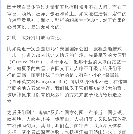
因为我自己体验过力量和安慰有时候并不在人间，而在于
穹苍、劲风、汪洋、傲石和黄土。如果能在浩瀚、宏伟的
自然里看见神，那么，那样的积极性“休息”，对于负重的
心灵来说，是别无可比的。
如此，大好河山成为首选。
比如最近一次是走访几个美国国家公园。旅程是渐进式──
一步一步进入越来越让人惊叹的佳境。先是旱季的大原野
（Carrizo Plain），草干水枯，但那干涸的大湖白茫茫一
片，如夏季的白雪，在阳光下让人睁不开眼，给我们不一
样的震撼。而更让我们惊异的是，有种小小的“袋鼠鼠”
（直译英文名Kangaroo Rat）可以终身滴水不进，在这样
严酷的地方泰然生存。我们惊叹于它们那功能强大的肾，
惊叹神原来可以有如此多种的方式来赐予能力给所造之
物。
之后我们到了“鬼镇”及几个国家公园：布莱斯、国会礁、
峡谷地、大峡谷北谷、锡安山、大拱门等，又以洪荒的死
亡谷作为句点。其间，我们点、面结合，以点深入体验──
选择一两个景点深度体验，包括挥汗如雨爬山涉水；以面