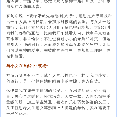
起体验，一起分享，感觉彼此的信仰一起在加强，那种氛
围实在温馨而珍贵。
有句话说，“要结婚就先与他/她旅行”，意思是旅行可以看
出一个人真正的样貌，会加深对彼此的认识。与女儿一起
旅行，我们母女的彼此认识和了解也得到增加。大部分时
间我们都和谐互助，比如我开车她看方向、我拿早点她备
茶水等，非常愉快；不过也有过小小的矛盾和冲突，但这
些都因为神的同行，反而成为加强母女联结的纽带，让我
们可以在神的爱中、在彼此的差异中，更加相互理解、体
贴和相爱。
与小女在自然中“筑坛”
神造万物各有不同，赋予人的心性也不一样，我与小女儿
的旅行，是一把抓住她时间表中的空隙，奔入自然。
这也是我在祷告中得到的启发。小女思维活跃，心性善
良，关心全球暖化、环境污染、人类平权、人间饥饿等重
量级问题，加上学业繁重，喜欢作关心弱势族群的义工，
又正值思考人生意义等形而上大问题的年龄，实在需要不
一样的休息。