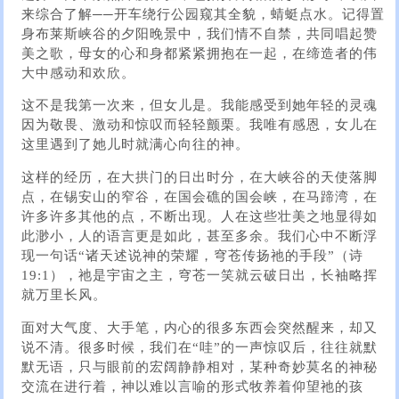
来综合了解──开车绕行公园窥其全貌，蜻蜓点水。记得置
身布莱斯峡谷的夕阳晚景中，我们情不自禁，共同唱起赞
美之歌，母女的心和身都紧紧拥抱在一起，在缔造者的伟
大中感动和欢欣。
这不是我第一次来，但女儿是。我能感受到她年轻的灵魂
因为敬畏、激动和惊叹而轻轻颤栗。我唯有感恩，女儿在
这里遇到了她儿时就满心向往的神。
这样的经历，在大拱门的日出时分，在大峡谷的天使落脚
点，在锡安山的窄谷，在国会礁的国会峡，在马蹄湾，在
许多许多其他的点，不断出现。人在这些壮美之地显得如
此渺小，人的语言更是如此，甚至多余。我们心中不断浮
现一句话“诸天述说神的荣耀，穹苍传扬祂的手段”（诗
19:1），祂是宇宙之主，穹苍一笑就云破日出，长袖略挥
就万里长风。
面对大气度、大手笔，内心的很多东西会突然醒来，却又
说不清。很多时候，我们在“哇”的一声惊叹后，往往就默
默无语，只与眼前的宏阔静静相对，某种奇妙莫名的神秘
交流在进行着，神以难以言喻的形式牧养着仰望祂的孩