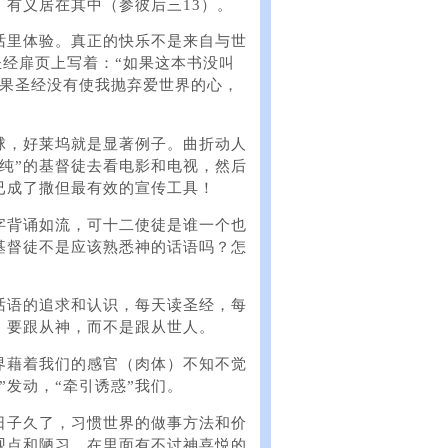
有义居在其中（参彼后三13）。
话里体验。真正的快乐不是来自与世
的圣经扉页上写着：“如果这本书没叫
如果圣经没有使我抛弃爱世界的心，
球，好莱坞就是显著例子。曲折动人
纯”的基督徒去看电影和电视，然后
已成了撒但最有效的宣传工具！
字背诵如流，可十二使徒是谁一个也
基督徒不是应该熟悉神的话语吗？怎
话语的追求和认识，每天读圣经，每
，要跟从神，而不是跟从世人。
界藉着我们的感官（肉体）不知不觉
”发动，“牵引诱惑”我们。
日子久了，习惯世界的做事方法和价
观点和陋习，在里面有不讨神喜悦的