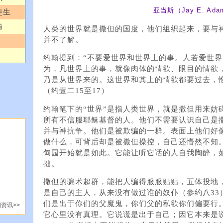
亚当斯（Jay E. Ada
斐生
瑜
人类的世界就是撒但的国度，他们组织起来，要与
并不了解。
约翰提到：“不要爱世界和世界上的事。人若爱世
为，凡世界上的事，就像肉体的情欲、眼目的情欲
乃是从世界来的。这世界和其上的情欲都要过去，
（约壹二15至17）
约翰笔下的“世界”是指人类世界，就是撒但用来妨
所有不信服耶稣基督的人。他们不需要认识自己是
并与神抗争。他们是被欺骗的一群。表面上他们好
做什么，可背后却是被撒但操控，自己还懵然不知
甸园开始就是如此。它能让听它话的人自我陶醉，
拙。
撒但的骗术超群，能把人骗得服服贴贴，五体投地
是自己的主人，从来没有做过谁的奴仆（参约八33
们是出于你们的父魔鬼，你们父的私欲你们偏要行
资讯>>
它心里没有真理。它说谎是出于自己；因它本来是