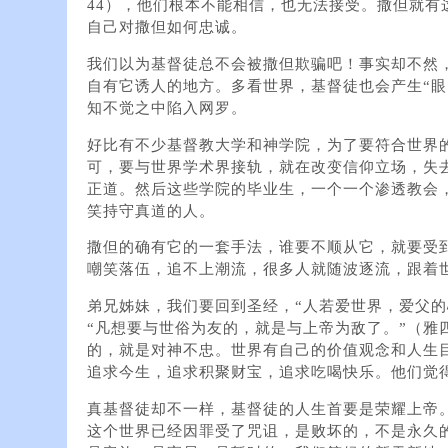
44），他们根本不能相信，也无法接受。撒但就有
自己对撒但如何忠诚。
我们以为基督徒总不会被撒但欺骗吧！事实却不然
自有它诱人的地方。多看世界，基督徒也会产生“眼
知不觉之中陷入网罗。
好比有不少基督教大学和神学院，为了要符合世界的
可，要与世界学术界接轨，就在改变信仰立场，失
正道。然后这些学院的毕业生，一个一个渗透教会
笑持守真道的人。
撒但的确有它的一套手法，谁要不顺从它，就要受
嘲笑落伍，追不上潮流，很多人就随波逐流，跟着
弟兄姊妹，我们要回到圣经，“人若爱世界，爱父的
“凡想要与世俗为友的，就是与上帝为敌了。”（雅
的，就是对神不忠。世界有自己的价值观念和人生
追求今生，追求积聚财宝，追求吃喝快乐。他们觉
真基督徒却不一样，基督徒的人生首要是荣耀上帝
这个世界已经因罪受了咒诅，是败坏的，不是永久