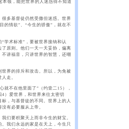
这本领，能把世界的人迷惑得不知道
，很多基督徒仍然受撒但迷惑。世界
目的情欲”、“今生的骄傲”，就在不
“学术标准”，要被世界接纳和认
去了原则。他们一天一天妥协，偏离
，不讲福音，只讲世界的智慧，还嘲
到世界的排斥和攻击。所以，为免被
世人走。
心就不在他里面了”（约壹二15），
四4）爱世界，和世界来往太密切
目标，与基督徒的不同。世界上的人
得没有必要服从上帝。
。我们要积聚天上而非今生的财宝。
的。我们永远的家是在天上，今生只