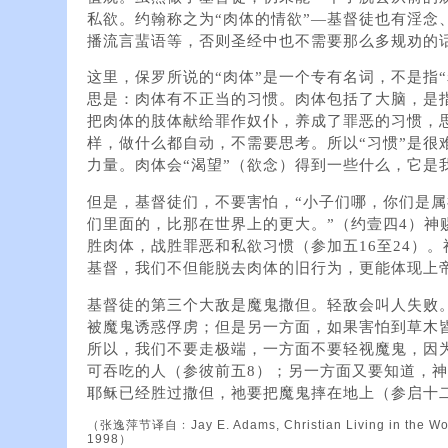
私欲。约翰称之为“肉体的情欲”—基督徒也有淫念
播流言蜚语等，否则圣经中也不需要那么多规劝的
这里，保罗所说的“肉体”是一个专有名词，不是指“
思是：肉体有不正当的习惯。肉体包括了大脑，是
把肉体的肢体献给罪作奴仆，养成了罪恶的习惯，
样，做什么都自动，不需要思考。所以“习惯”是很
力量。肉体会“渴望”（欲念）得到一些什么，它是
但是，基督徒们，不要害怕，“小子们哪，你们是
们里面的，比那在世界上的更大。”（约壹四4）神
胜肉体，战胜罪恶和私欲习惯（参加五16至24）
基督，我们不但能脱去肉体的旧行为，更能体现上
基督徒的第三个大敌是魔鬼撒但。轻敌会叫人失败
被魔鬼诱惑俘虏；但是另一方面，如果害怕到草木
所以，我们不要走极端，一方面不要轻视魔鬼，因
可吞吃的人（参彼前五8）；另一方面又要知道，
耶稣已经胜过撒但，祂要把魔鬼摔在地上（参启十二
（张逸萍节译自﹕Jay E. Adams, Christian Living in the World
1998）