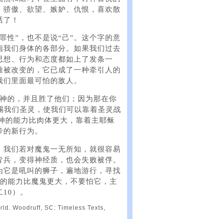
、骄傲、欲望、嫉妒、仇恨，喜欢散
话了！
罪性”，也不是说“己”。这个字的意
指我们身体的各部分。如果我们过去
思想、行为和态度都如上了发条一
难被改变的，它已成了一种牵引人的
我们里面最可怕的敌人。
属神的，并且胜了他们；因为那在你
赐我们圣灵，使我们可以靠着圣灵战
。神的能力比肉体更大，靠着主耶稣
帝的新行为。
。我们若对魔鬼一无所知，就很容易
皆兵，变得神经质，也会失败被俘。
为它是吼叫的狮子，遍地游行，寻找
神的能力比魔鬼更大，不要怕它，主
10）。
. Woodruff, SC: Timeless Texts,