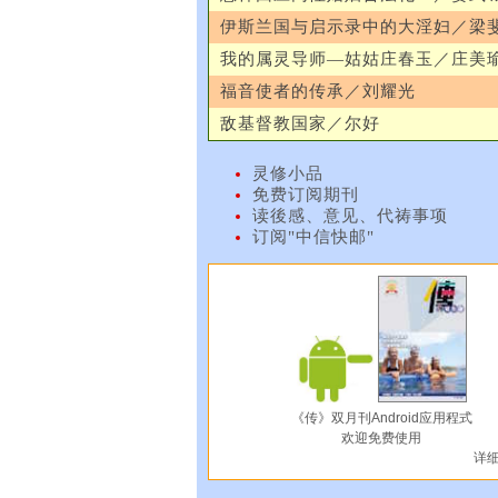
伊斯兰国与启示录中的大淫妇／梁
我的属灵导师—姑姑庄春玉／庄美
福音使者的传承／刘耀光
敌基督教国家／尔好
灵修小品
免费订阅期刊
读後感、意见、代祷事项
订阅"中信快邮"
《传》双月刊Android应用程式
欢迎免费使用
详细