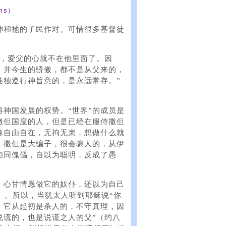
ms）
神和祂的子民作对。可惜很多基督徒
界，爱父的心就不在他里面了。因
，并今生的骄傲，都不是从父来的，
惟独遵行神旨意的，是永远常存。”
碍神国发展的权势。“世界”的成员是
撒但国度的人，但是已经在服侍撒但
像自由自在，无拘无束，想做什么就
。撒但是大骗子，很会骗人的，从伊
如同傀儡，自以为聪明，反成了愚
，心甘情愿做它的奴仆，还以为自己
）。所以，当犹太人听到耶稣说“你
。它从起初是杀人的，不守真理，因
说谎的，也是说谎之人的父”（约八