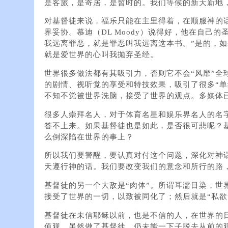
是客旅，是寄居，是暂时的。我们等候的新天新地，
对基督徒来说，福乐只能在主里得着，在顺服神的
界妥协。慕迪（DL Moody）说得好，他在自己
我远离罪恶，就是罪恶叫我远离这本书。”是的，
就是爱世界的心叫我抛弃圣经。
世界很多做法都有其吸引力，否则它不会“风靡”全
的剧情、视听觉的享受和特技效果，吸引了很多“单
不知不觉被世界洗脑，接受了世界的观点。多媒体
很多人崇拜名人，对于体育名星和娱乐界名人的名
答不上来。如果基督徒也是如此，是否很可悲呢？
么倒深陷在世界的事上？
所以我们要警醒，要认真对付这个问题，深化对神
天遵行神的话。我们要改变我们的意念和所行的路
基督徒的另一个大敌是“肉体”。所谓耳濡目染，世
接受了世界的一切，以致被同化了；然后就是“私欲
基督徒在未信耶稣以前，也是不信的人，在世界的
值观。虽然做了基督徒，仍未能一下子脱去从前的