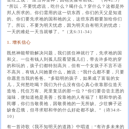
圣经上说：“应当仰望神，因祂笑脸帮助我。”（诗42:5）
“所以，不要忧虑说，吃什么？喝什么？穿什么？这都是外
邦人所求的。你们需用的这一切东西，你们的天父是知道
的。你们要先求祂的国和祂的义，这些东西都要加给你们
了。所以，不要为明天忧虑，因为明天自有明天的忧虑；
一天的难处一天当就够了。”（太6:31-34）
1. 增长信心
既然神能帮助解决问题，我们抓住神就行了，先求祂的国
和义。一位有钱人到孤儿院看望孤儿们，带去许多吃的穿
的和玩的，孩子们都特别高兴，但有一个女孩子不言不语
不高兴，有钱人问她要什么，她说：“我什么都不要，只要
你愿意当我的爸爸。”多聪明的孩子，如果成了富翁的女
儿，又何愁吃喝？我们为什么没有信心真心依靠那位造天
造地，托住万有、死里复活的那一位？“你们要尝尝主恩的
滋味，便知道祂是美善；投靠祂的人有福了！耶和华的圣
民哪，你们当敬畏祂，因敬畏祂的一无所缺。少壮狮子还
缺食忍饿，但寻求耶和华的什么好处都不缺。”（诗34:8-
10）
有一首诗歌《我不知明天的道路》中唱道：“有许多未来的