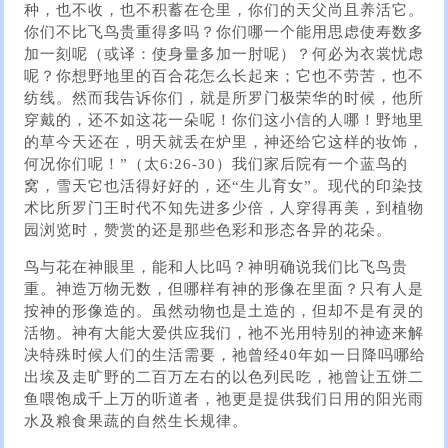
种，也不收，也不积蓄在仓里，你们的天父尚且养活它。
你们不比飞鸟贵重得多吗？你们哪一个能用思虑使寿数多
加一刻呢（或译：使身量多加一肘呢）？何必为衣裳忧虑
呢？你想野地里的百合花怎么长起来；它也不劳苦，也不
纺线。然而我告诉你们，就是所罗门极荣华的时候，他所
穿戴的，还不如这花一朵呢！你们这小信的人哪！野地里
的草今天还在，明天就丢在炉里，神还给它这样的妆饰，
何况你们呢！”（太6:26-30）我们家后院有一个蓝鸟的
窝，雪天它也活得好好的，还“生儿育女”。现代的印染技
术比所罗门王时代不知先进多少倍，人穿得再美，到植物
园浏览时，赞赏的还是那些色彩和形态各异的花朵。
鸟与花在神眼里，能和人比吗？神明确说我们比飞鸟贵
重。神造万物无数，但哪样有神的形像在里面？只有人是
按神的形像造的。虽然动物也是土造的，但却不是有灵的
活物。神有大能大爱供应我们，祂不光用特别的神迹来解
决特殊时候人们的生活需要，祂曾经40年如一日降吗哪给
出埃及走旷野的二百万左右的以色列民吃，祂曾让五饼二
鱼喂饱成千上万的听道者，祂更是提供我们日用的阳光雨
水及粮食果蔬的自然生长规律。