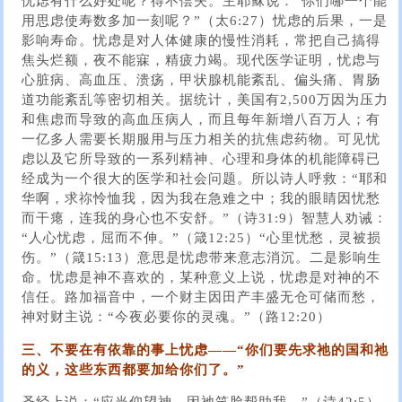
忧虑有什么好处呢？得不偿失。主耶稣说：“你们哪一个能
用思虑使寿数多加一刻呢？”（太6:27）忧虑的后果，一是
影响寿命。忧虑是对人体健康的慢性消耗，常把自己搞得
焦头烂额，夜不能寐，精疲力竭。现代医学证明，忧虑与
心脏病、高血压、溃疡，甲状腺机能紊乱、偏头痛、胃肠
道功能紊乱等密切相关。据统计，美国有2,500万因为压力
和焦虑而导致的高血压病人，而且每年新增八百万人；有
一亿多人需要长期服用与压力相关的抗焦虑药物。可见忧
虑以及它所导致的一系列精神、心理和身体的机能障碍已
经成为一个很大的医学和社会问题。所以诗人呼救：“耶和
华啊，求祢怜恤我，因为我在急难之中；我的眼睛因忧愁
而干瘪，连我的身心也不安舒。”（诗31:9）智慧人劝诫：
“人心忧虑，屈而不伸。”（箴12:25）“心里忧愁，灵被损
伤。”（箴15:13）意思是忧虑带来意志消沉。二是影响生
命。忧虑是神不喜欢的，某种意义上说，忧虑是对神的不
信任。路加福音中，一个财主因田产丰盛无仓可储而愁，
神对财主说：“今夜必要你的灵魂。”（路12:20）
三、不要在有依靠的事上忧虑——“你们要先求祂的国和祂
的义，这些东西都要加给你们了。”