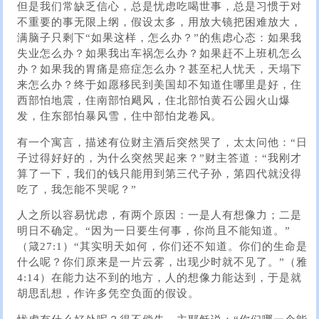
但是我们常缺乏信心，总是忧虑吃喝世事，总是习惯于对
不重要的事无限上纲，假设太多，用放大镜把困难放大，
满脑子只剩下“如果这样，怎么办？”的焦虑心态：如果我
失业怎么办？如果我出车祸怎么办？如果赶不上班机怎么
办？如果我的胃痛是癌症怎么办？甚至杞人忧天，天塌下
来怎么办？终于如愿移民到美国却不知道住哪里是好，住
西部怕地震，住南部怕飓风，住北部怕黄石公园火山爆
发，住东部怕暴风雪，住中部怕龙卷风。
有一个寓言，描述有位财主酒后突然哭了，太太问他：“日
子过得好好的，为什么突然哭起来？”财主答道：“我刚才
算了一下，我们的钱只能用到第三代子孙，第四代就没得
吃了，我怎能不哭呢？”
人之所以容易忧虑，有两个原因：一是人有想像力；二是
明日不确定。“因为一日要生何事，你尚且不能知道。”
（箴27:1）“其实明天如何，你们还不知道。你们的生命是
什么呢？你们原来是一片云雾，出现少时就不见了。”（雅
4:14）在能力达不到的地方，人的想像力能达到，于是就
胡思乱想，作许多凭空负面的假设。