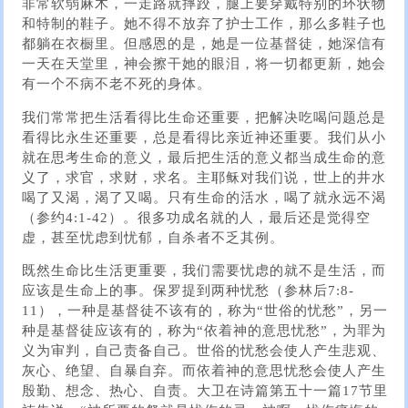
非常软弱麻木，一走路就摔跤，腿上要穿戴特别的环状物
和特制的鞋子。她不得不放弃了护士工作，那么多鞋子也
都躺在衣橱里。但感恩的是，她是一位基督徒，她深信有
一天在天堂里，神会擦干她的眼泪，将一切都更新，她会
有一个不病不老不死的身体。
我们常常把生活看得比生命还重要，把解决吃喝问题总是
看得比永生还重要，总是看得比亲近神还重要。我们从小
就在思考生命的意义，最后把生活的意义都当成生命的意
义了，求官，求财，求名。主耶稣对我们说，世上的井水
喝了又渴，渴了又喝。只有生命的活水，喝了就永远不渴
（参约4:1-42）。很多功成名就的人，最后还是觉得空
虚，甚至忧虑到忧郁，自杀者不乏其例。
既然生命比生活更重要，我们需要忧虑的就不是生活，而
应该是生命上的事。保罗提到两种忧愁（参林后7:8-
11），一种是基督徒不该有的，称为“世俗的忧愁”，另一
种是基督徒应该有的，称为“依着神的意思忧愁”，为罪为
义为审判，自己责备自己。世俗的忧愁会使人产生悲观、
灰心、绝望、自暴自弃。而依着神的意思忧愁会使人产生
殷勤、想念、热心、自责。大卫在诗篇第五十一篇17节里