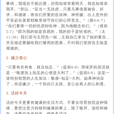
事情，我现在不能识透，但我知谁管着明天，我也知谁牵
我手。”所以，“应当一无挂虑，只要凡事借着祷告、祈
求，和感谢，将你们所要的告诉神。神所赐、出人意外的
平安必在基督耶稣里保守你们的心怀意念。”（腓4:6-7）
“你们要将一切的忧虑卸给神，因为祂顾念你们。”（彼前
5:7）“因为我的轭是容易的，我的担子是轻省的。”（太
11:30）我们若与主同负一轭，主就自己承当了轭的重负，
并且祂还要赐给我们够用的恩典，不叫我们觉得负主轭是
艰难的。
2. 减少贪心
“只要有衣有食，就当知足。”（提前6:8）用保罗的原话就
是：“敬虔加上知足的心便是大利了。”（提前6:6）这是一
道特别智慧的人生加法：敬虔+知足=大利。如果神供应
了，你还嫌少，一个劲自己去抓。贪心会将人的心刺透。
3. 活好今天
活好今天更要有健康的生活方式。不要去培育担忧这种情
绪，要把注意力转移到健康的事上，除了敬拜、读经和祷
告，还要交友传福音、锻炼多流汗。