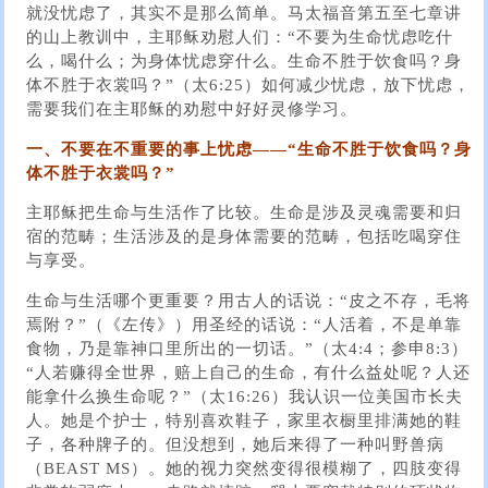
就没忧虑了，其实不是那么简单。马太福音第五至七章讲
的山上教训中，主耶稣劝慰人们：“不要为生命忧虑吃什
么，喝什么；为身体忧虑穿什么。生命不胜于饮食吗？身
体不胜于衣裳吗？”（太6:25）如何减少忧虑，放下忧虑，
需要我们在主耶稣的劝慰中好好灵修学习。
一、不要在不重要的事上忧虑——“生命不胜于饮食吗？身
体不胜于衣裳吗？”
主耶稣把生命与生活作了比较。生命是涉及灵魂需要和归
宿的范畴；生活涉及的是身体需要的范畴，包括吃喝穿住
与享受。
生命与生活哪个更重要？用古人的话说：“皮之不存，毛将
焉附？”（《左传》）用圣经的话说：“人活着，不是单靠
食物，乃是靠神口里所出的一切话。”（太4:4；参申8:3）
“人若赚得全世界，赔上自己的生命，有什么益处呢？人还
能拿什么换生命呢？”（太16:26）我认识一位美国市长夫
人。她是个护士，特别喜欢鞋子，家里衣橱里排满她的鞋
子，各种牌子的。但没想到，她后来得了一种叫野兽病
（BEAST MS）。她的视力突然变得很模糊了，四肢变得