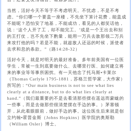
当然，活好今天不等于不考虑明天。不忧虑，不是不考
虑。“你们哪一个要盖一座楼，不先坐下算计花费，能盖成
不能呢？恐怕安了地基，不能成功，看见的人都笑话他，
说：‘这个人开了工，却不能完工。’或是一个王出去和别
的王打仗，岂不先坐下酌量，能用一万兵去敌那领二万兵
来攻打他的吗？若是不能，就趁敌人还远的时候，派使者
去求和息的条款。”（路14:28-32）
活好今天，就是对明天的最好准备。多年前美国有一位医
学生，常被一生到底要做什么、去哪里行医、如何建立将
来的事业等等事所困扰。有一天他念了托马斯•卡莱尔
（Thomas Carlyle 1795-1881，苏格兰哲学家，大作家）
所写的：“Our main business is not to see what lies
clearly at a distance, but to do what lies clearly at
hand.”（我们最重要的不是去看清那些摆在遥远而蒙眬的
一些事，而是去做那些很清楚摆在手边的事。）茅塞顿
开，从此着眼眼前，做好手边的事。这位医生后来就是创
立约翰•霍普金斯（Johns Hopkins）医学院的奥斯勒
（William Osler）博士。