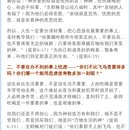
祷告说：“神所要的祭就是忧伤的灵；神啊，忧伤痛悔的
心，祢必不轻看。”主耶稣登山论八福时，其中“哀恸的人
有福了！因为他们必得安慰。”哀恸就是悲伤、忧愁的意
思，就是依着神的意思忧愁。
所以，人生一定要分清轻重，把心思放在最重要的事上。
圣经教导我们：“你要嘱咐那些今世富足的人，不要自高，
也不要倚靠无定的钱财；只要倚靠那厚赐百物给我们享受
的神。”（提前6:17）“为自己积成美好的根基，预备将
来，叫他们持定那真正的生命。”（提前6:19）
二、不要在办不到的事上忧虑——“你们不比飞鸟贵重得多
吗？你们哪一个能用思虑使寿数多加一刻呢？”
说生命比生活重要，不是说生活不重要。人的吃喝是需要
辛苦劳动去挣。这个难处从亚当和夏娃犯罪时就开始了。
人必终身劳苦，必汗流满面才得糊口，直到归了土。获得
吃喝是一件重要的事，也是艰难的事。
但我们还是不用担心，因为神创造万有和我们，祂不是不
管我们，而是供应我们，祂是叫“万物生活的神”（提前
6:13）。主耶稣对门徒们说：“你们看那天上的飞鸟，也不