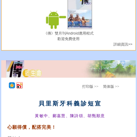
《傳》雙月刊Android應用程式
歡迎免費使用
詳細資訊>>
打印版 >>
简体版 >>
貝里斯牙科義診短宣
黃敏中、鄺嘉慧、陳詩頌、胡甄順意
心願得償，配搭完美！