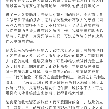
的接受程度比美國大部份人還高，實出乎我意料！當人們
連最基本的需要也不能滿足時，福音對他們是何等渴求！
做了三天牙醫助理，帶給我意想不到的體驗。不久前，曾
問做牙科保健的朋友，怎能忍受整天看著別人的牙齒（因
有些人的牙齒很有問題，不那麼好看）？踏上這旅程前，
我從沒想過會替人做有關牙齒的工作。我被安排在診所協
助時，只想著，究竟要做些甚麼，可沒想到這令我有疲累
而又卑屈的體驗。
絕大部份來接受檢驗的人，都從未看過牙醫，可想像他們
的牙齒問題之多。起初，看見令人嘔心的情況，又嗅到病
人口裡的氣味，難堪又尷尬；可是神很快就賜我力量去勝
過，且能真正關愛他們，正視其需要，並提供所需服務。
神一直預備我去理解「有一個僕人的心」究竟是甚麼意思
──「我們相愛，不要只在言語和舌頭上，總要在行為和誠
實上。」（約壹三18）縱然這醫療宣教叫人精疲力竭，工
作時間很長，只有幾分鐘匆忙把午膳、晚飯咽下去；可是
看見病人帶著笑臉走出診所，就得著很大報酬。
這真是個收穫豐盈的旅程！我享受團隊的合一、彼此的支
持、鼓勵。早上的靈修和晚間的靜思都很有意義，令人欣