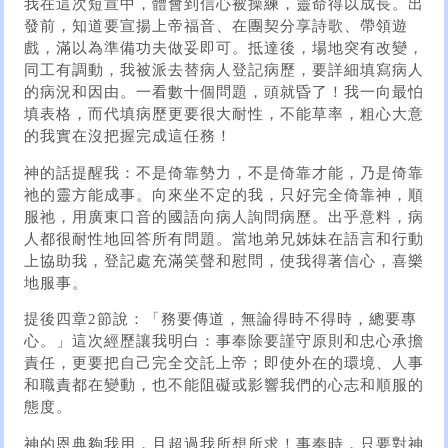
我在這次短宣中，體會到信心被操練，靈命得以成長。出
發前，知道要宣揚上帝福音、在團契分享詩歌、帶領遊
戲，滿以為準備功夫做妥即可。抵達後，場地突有改變，
同工有調動，我被派去替病人登記病歷，要詳細填寫病人
的病況和因由。一看數十個問題，頭就昏了！我一向最怕
填表格，而代填病歷更要很大耐性，不能草率，粗心大意
的我實在沒把握完成這任務！
神的話提醒我：不是倚靠勢力，不是倚靠才能，乃是倚靠
祂的靈方能成事。向來坐不定的我，只好完全倚靠神，順
服祂，用廣東口音的國語向病人詢問病歷。出乎意料，病
人都很耐性地回答所有問題。當地弟兄姊妹在語言和行動
上協助我，登記處充滿笑聲和慰問，使我得著信心，喜樂
地服事。
提後四章2節說：「務要傳道，無論得時不得時，總要專
心。」這次經歷讓我明白：事奉除要謹守原則和忠心承擔
責任，更要把自己完全交託上帝；即使外在的環境、人事
和職責都在變動，也不能阻礙或影響我們的心志和順服的
態度。
神的恩典夠我用，且超過我所想所求！事奉時，只要對神