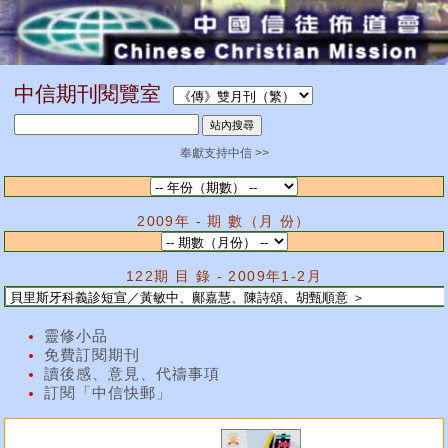
中信期刊閱覽室
奉獻支持中信 >>
2009年 - 期 數（月 份）
122期 目 錄 - 2009年1-2月
靈修小品
免費訂閱期刊
讀後感、意見、代禱事項
訂閱「中信快郵」