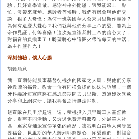
驗，只好邊學邊做。感謝神格外開恩，讓我能幫上一點
忙，沒帶來麻煩。應診者等候時，我們有機會與他們交
談。很多人奇怪：為何一班美國華人會來貝里斯作義診？
為何有這麼大愛心？我們就與他們分享上帝的愛。能為上
帝作見証，何等喜樂！這次短宣讓我對上帝的信心大了，
對福音的負擔重了！盼望將心中這團火帶進每天的生活，
為主作鹽作光！
深刻體驗，僕人心腸
胡甄順意
我一直期待能服事基督徒極少的國家之人民，與他們分享
神救贖的福音。教會一位有同樣負擔的姊妹告訴我，一個
牙科義診短宣隊將在感恩節期間去貝里斯。透過幾次異象
分享和上網探研，讓我興奮之情無法抑制。
短宣隊在貝里斯超過一週，積極投入貝里斯華人基督教
會，舉辦不同活動，又透過免費牙科服務，外展華人社
區。逐家店舖派宣傳單張的經歷，讓我明白當地人何等需
要福音。貝里斯的華人聽到耶穌關心、疼愛他們，對福音