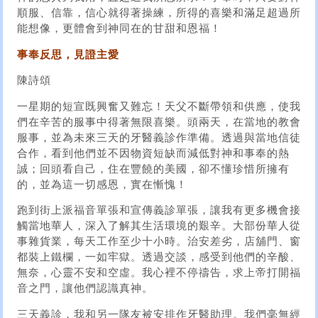
順服、信靠，信心就得著操練，所得的喜樂和滿足超過所
能想像，更體會到神同在的甘甜和恩福！
事奉反思，見證主愛
陳詩頌
一星期的短宣既興奮又難忘！天父不斷帶領和供應，使我
們在辛苦的服事中得著無限喜樂。頭兩天，在當地的教會
服事，並為未來三天的牙醫義診作準備。透過與當地信徒
合作，看到他們並不因物資短缺而減低對神和事奉的熱
誠；回頭看自己，住在豐饒的美國，卻不懂珍惜所擁有
的，並為這一切感恩，實在慚愧！
跑到街上派福音單張和宣傳義診單張，讓我有更多機會接
觸當地華人，深入了解其生活環境的艱辛。大部份華人從
事雜貨業，每天工作至少十小時。治安差劣，店舖門、窗
都裝上鐵欄，一如牢獄。透過交談，感受到他們的辛酸、
無奈，心靈不安和空虛。我心裡不停禱告，求上帝打開福
音之門，讓他們認識真神。
三天義診，我和另一隊友被安排作牙醫助理。我們毫無經