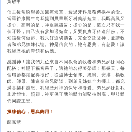
黃敏中
信主後常盼望參加醫療短宣，透過牙科服務傳揚神的愛。
當羅裕康醫生向我提到貝里斯牙科義診短宣，我既高興又
擔心。高興的是，神垂聽禱告；擔心的是，這次只有我一
個牙醫，自己沒有參加過短宣，又要負責牙科這部份，不
知該從何做起。我只好迫切禱告，完全交託父神，並請牧
者和弟兄姊妹代禱。神是信實的，祂有恩典，有慈愛！讓
我經歷祂的帶領和供應。
感謝神！讓我們九位來自不同教會的牧者和弟兄姊妹同心
配搭；神賜下福音果子，讓祂的名得著榮耀！那幾天，每
個環節都搭配得很好，從溫博士領隊、統籌、安排，楊牧
師、師母、陳進奎弟兄陪談，到弟兄姊妹全力擺上，都充
滿喜樂和感恩。我經歷到神的保守和眷愛。弟兄姊妹對我
非常體恤、照顧，神更保守我的體力能堅持到底，與肢體
們同證主恩。
操練信心，恩典夠用！
鄺嘉慧