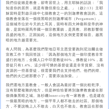
我們信徒雖是教會，卻寄居世上，用主耶穌的話說：「我
知道你的居所，就是有撒但座位之處。」（啟2:13）主耶
穌當時是對啟示錄中七個教會之一的別迦摩教會說的。這
個教會坐落在一個很黑暗的別迦摩城市（Pergamum）。
這個城市位於今天的土耳其，當時有四大神廟和皇帝的神
廟，是當時羅馬帝國一個宗教重鎮，是異教、邪教影響很
昌盛的地方。正因如此，這個地方反倒更需要福音。越黑
暗的地方越需要光。
有人問我，為甚麼我們聖地亞哥主恩堂要跑到尼泊爾去做
宣教工作？我回答說：「因為那個地方是一個印度教非常
盛行的地方，全國人口中印度教徒80%，佛教徒10%，基
督徒只有1.4%。這少得可憐的基督徒還是非常貧窮、沒有
資源的一些基督徒，很需要我們去支持他們。他們的燈、
他們的火已經那麼小了，需要添油加柴。」
我們選地方蓋教會，一般人會認為最好選一個比較乾淨、
沒有那麼複雜的地方，但是神恰恰要將別迦摩教會建在那
個偶像黑暗之城。洛杉磯Inner-city有一家教會，也是建在
一個最黑暗的地方，一個平常人都不敢去的社區。那個地
方，不要說晚上人不敢去，白天也不敢去。教會設在那個