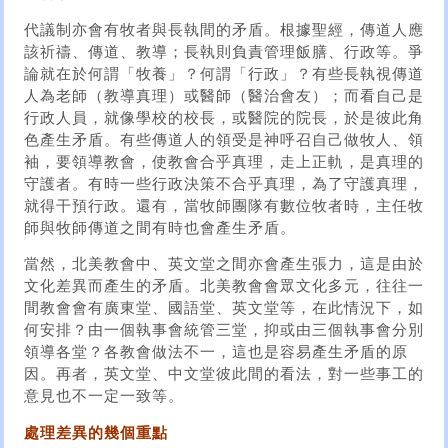
代議制亦會有牧者與長執間的矛盾。根據聖經，傳道人應
該祈禱、傳道、教導；長執則負責管理飯膳、行政等。爭
論就在於何謂「牧養」？何謂「行政」？有些長執視傳道
人為老師（教導真理）或醫師（醫治會友）；而看自己是
行政人員，就像學校的校長，或醫院的院長，於是彼此角
色產生矛盾。有些傳道人的領受是神呼召自己做牧人、領
袖，要領導教會，使教會合乎真理，走上正軌，是真理的
守護者。有時一些行政決策不合乎真理，為了守護真理，
就得干預行政。還有，當牧師團隊有數位牧者時，主任牧
師與牧師傳道之間有時也會產生矛盾。
當然，北美教會中、英文堂之間亦會產生張力，這是由於
文化差異而產生的矛盾。北美教會會眾文化多元，往往一
間教會會有廣東堂、國語堂、英文堂等，在此情況下，如
何安排？由一個執事會統管三堂，抑或由三個執事會分別
領導各堂？各教會做法不一，這也是容易產生矛盾的原
因。再者，英文堂、中文堂彼此間的看法，對一些事工的
意見也不一定一致等。
處理差異的幾個重點