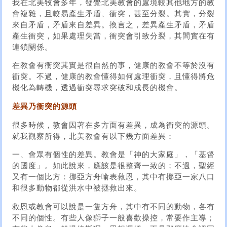
我在北美牧會多年，發覺北美教會的處境較其他地方的教
會複雜，且較易產生矛盾、衝突，甚至分裂。其實，分裂
來自矛盾，矛盾來自差異。換言之，差異產生矛盾，矛盾
產生衝突，如果處理失當，衝突會引致分裂，其間實在有
連鎖關係。
在教會有衝突其實是很自然的事，健康的教會不等於沒有
衝突。不過，健康的教會懂得如何處理衝突，且懂得將危
機化為轉機，透過衝突尋求突破和成長的機會。
差異乃衝突的源頭
很多時候，教會因著在多方面有差異，成為衝突的源頭。
就我觀察所得，北美教會有以下幾方面差異：
一、會眾有個性的差異。教會是「神的大家庭」，「基督
的國度」。如此說來，應該是很整齊一致的；不過，聖經
又有一個比方：挪亞方舟喻表救恩，其中有挪亞一家八口
和很多動物都從洪水中被拯救出來。
救恩或教會可以說是一隻方舟，其中有不同的動物，各有
不同的個性。有些人像獅子一般喜歡操控，常要作主導；