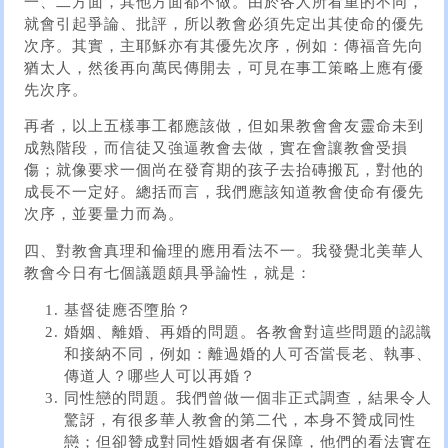
一、二方面，其他方面都不做。由於各人所看重的不同，
就會引起爭論、批評，所以教會必須先定出其使命的優先
次序。其實，主耶穌亦有其優先次序，例如：傳福音先向
猶太人，然後再向萬民傳開去，可見在事工策略上應有優
先次序。
再者，以上五樣事工都應該做，但如果教會會友靈命未到
成熟階段，而信徒又強逼教會去做，實在會讓教會受損
傷；就像要求一個尚在發育期的孩子去抬磚搬瓦，對他的
成長不一定好。總括而言，我們應該知道教會使命有優先
次序，並要量力而為。
四、對教會真理和倫理的應用看法不一。我發覺北美華人
教會今日有七個議題頗具爭論性，就是：
基督徒應否墮胎？
婚姻、離婚、再婚的問題。各教會對這些問題的認識
和接納不同，例如：離過婚的人可否當長老、執事、
傳道人？哪些人可以再婚？
同性戀的問題。我們曾做一個非正式調查，結果令人
驚訝，有很多華人教會的第二代，本身不贊成同性
戀；但卻贊成對同性婚姻者有保障，他們的看法實在