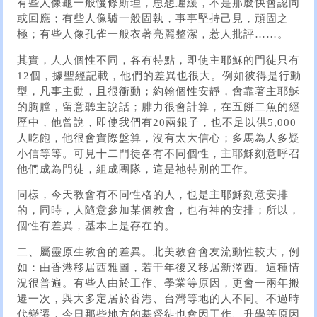
有些人像龜一般慢條斯理，思想遲緩，不是那麼快會認同
或回應；有些人像驢一般固執，事事堅持己見，頑固之
極；有些人像孔雀一般衣著亮麗整潔，惹人批評……。
其實，人人個性不同，各有特點，即使主耶穌的門徒只有
12個，據聖經記載，他們的差異也很大。例如彼得是行動
型，凡事主動，且很衝動；約翰個性安靜，會靠著主耶穌
的胸膛，留意聽主說話；腓力很會計算，在五餅二魚的經
歷中，他曾說，即使我們有20兩銀子，也不足以供5,000
人吃飽，他很會實際盤算，沒有太大信心；多馬為人多疑
小信等等。可見十二門徒各有不同個性，主耶穌刻意呼召
他們成為門徒，組成團隊，這是祂特別的工作。
同樣，今天教會有不同性格的人，也是主耶穌刻意安排
的，同時，人隨意參加某個教會，也有神的安排；所以，
個性有差異，基本上是存在的。
二、屬靈原生教會的差異。北美教會會友流動性較大，例
如：由香港移居西雅圖，若干年後又移居新澤西。這種情
況很普遍。有些人由於工作、學業等原因，更會一兩年搬
遷一次，與大多定居於香港、台灣等地的人不同。不過時
代變遷，今日那些地方的基督徒也會因工作、升學等原因