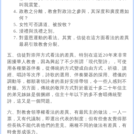
叫我震驚。
政教之分離，教會對政治之參與，其深度和廣度應如
何？
女性可否講道、被按牧？
浸禮與洗禮之別。
對靈恩運動的看法。其實，信徒在這方面看法的差異
最易引致教會分裂。
五、信徒對崇拜方式看法的差異。特別在這近20年來非常
困擾華人教會，因為興起了不少所謂「現代聖詩」，可使
用各種樂器伴奏，從傳統的方式變成自由方式，祈禱、讀
經、唱詩等次序，詩歌的選用、伴奏樂器的採用、禮儀的
調動等，都順著領詩者的喜好安排帶領，令一些人感到不
舒服。另方面，傳統的敬拜方式對於最近十多二十年信主
的弟兄姊妹是個捆綁，信主十年以下的多不會唱傳統聖
詩，這又是一個問題。
六、對教會領導權看法的差異。有最民主的做法，一人一
票，又有代議制，即選出代表的制度；但有些會友覺得那
些長執不能代表他們的意見。兩種不同的做法有差異，有
時會形成張力。