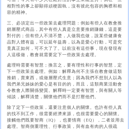
相對性的事上卻顯得頑梗固執，沒有彼此包容的胸襟和相
容的精神。
三、必須定出一些政策去處理問題：例如有些人在教會推
銷層壓式商品，其中有些人真是立意要推銷賺錢，這是要
對付的；但有些人不清不楚，人做我也做，說某些健康食
品對人體有益，可以延年益壽，以為是愛心行動，可是究
竟真正如何，可不大了了。以前沒有這些事，現在發現有
人這樣做，教會就需要定下一些政策去處理。
處理時需要有智慧；換言之，要有理性和行事的智慧，定
下一些政策去處理。例如：解釋為何不主張在教會做這類
推銷，賣東西，或做層壓式生意；因為我們不想別人以為
我們弟兄姊妹的愛心是有目的的，而且，這類商業活動會
令教會人際關係變質。解釋時一定要有智慧，與有關人等
傾談，解釋清楚，關懷他們而不是打壓他們。
除了定下一些政策，還要注意個人的關懷。也許有些人真
的找不到工作，很需要經濟來源，也很需要愛心的關懷。
接觸他們既要智商（IQ），也要情商（EQ），二者並用去
處理。智商側重理性、行事政策，與有血有肉的人很疏