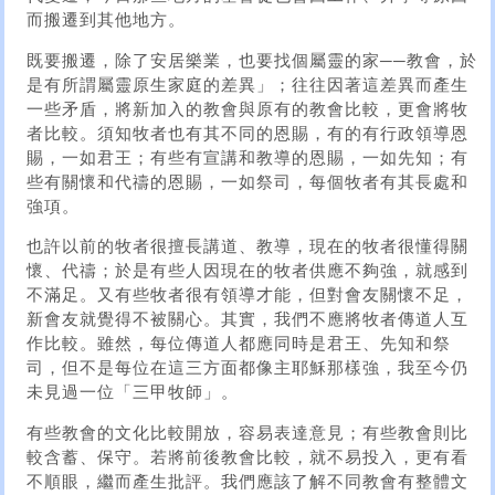
而搬遷到其他地方。
既要搬遷，除了安居樂業，也要找個屬靈的家──教會，於
是有所謂屬靈原生家庭的差異」；往往因著這差異而產生
一些矛盾，將新加入的教會與原有的教會比較，更會將牧
者比較。須知牧者也有其不同的恩賜，有的有行政領導恩
賜，一如君王；有些有宣講和教導的恩賜，一如先知；有
些有關懷和代禱的恩賜，一如祭司，每個牧者有其長處和
強項。
也許以前的牧者很擅長講道、教導，現在的牧者很懂得關
懷、代禱；於是有些人因現在的牧者供應不夠強，就感到
不滿足。又有些牧者很有領導才能，但對會友關懷不足，
新會友就覺得不被關心。其實，我們不應將牧者傳道人互
作比較。雖然，每位傳道人都應同時是君王、先知和祭
司，但不是每位在這三方面都像主耶穌那樣強，我至今仍
未見過一位「三甲牧師」。
有些教會的文化比較開放，容易表達意見；有些教會則比
較含蓄、保守。若將前後教會比較，就不易投入，更有看
不順眼，繼而產生批評。我們應該了解不同教會有整體文