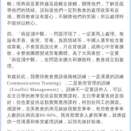
離；情商就是要跨越這疏離去接觸，關懷他們，了解並疏
導他們的情緒。須知道他們一定對教會的處理政策有反
感，覺得教會沒有愛心，不關懷他們的苦困；所以處理時
不能掉以輕心。
四、「病從淺中醫」：問題浮現了，一定要馬上處理。無
論有矛盾、衝突、苦毒、負面情緒等，中國人通常較含蓄
或客氣，不會當面說出來，只在背後講，或將心中苦毒擴
散，令整個團體變成苦毒團體。為了大局著想，一定要
「病從淺中醫」，在問題未擴大和擴散時，教會就立刻處
理。
有鑑於此，我覺得教會應該做兩種訓練：一是溝通的訓練
Communication Training），二是衝突管理的訓練
（Conflict Management）。訓練不一定要請外人，可以
在主日學的教導安排這類實際課程。主日學著重查經是很
好；但也要提供這類實際應用課程，特別在同工的層面。
感謝神，北美教會的弟兄姊妹很樂意事奉，有些教會事奉
人數的比例高達80-90%。既有那麼多人參與事奉，就應提
供一些溝通和衝突處理訓練，以預先做好裝備。