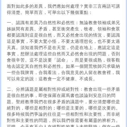
面對如此多的差異，我們應如何處理？實非三言兩語可講
得清楚。簡單而言，可舉出以下幾個重點：
一、認識有差異乃自然性和必然性：無論教會領袖或弟兄
姊妹間有差異、矛盾，甚至衝突產生，牧者、領袖和會眾
都要認識到這是很自然，而又必然會出現的情況，要認識
這是事實，不要大驚小怪，不要太過理想化，也不要太過
天真。須知道我們不是在天堂，仍是在地上，應認定這是
事實，想辦法處理這些自然而又必然會出現的問題，否則
會很辛苦。這不是說要「認命」，而是要很成熟，很客觀
地去認定其自然性和必然性。如果一個開荒牧師只求吸納
一些合我脾胃，合我看法，合我意見的人留在教會裡，我
可以肯定的說：這教會一定不健康、不成長。
二、分辨議題是屬相對性抑或絕對性：教會出現一些矛盾
是很自然的事，即使保羅在羅馬書也談論到安息日的問
題。聖經教導我們在很多矛盾的議題中，要分清楚哪些是
絕對的，哪些是相對的；哪些是主要的，哪些是次要的。
很多時候我們爭論的往往是一些相對性和次要性，而非絕
對性和主要性的問題，所以我們很需要有屬靈的辨析力。
可惜，今天有不少人在絕對性的事上未能堅持；倒在一些