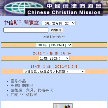
中信期刊閱覽室
奉獻支持中信 >>
2011年 - 期 數（月 份）
134期 目 錄 - 2011年1-2月
靈修小品
免費訂閱期刊
讀後感、意見、代禱事項
訂閱「中信快郵」