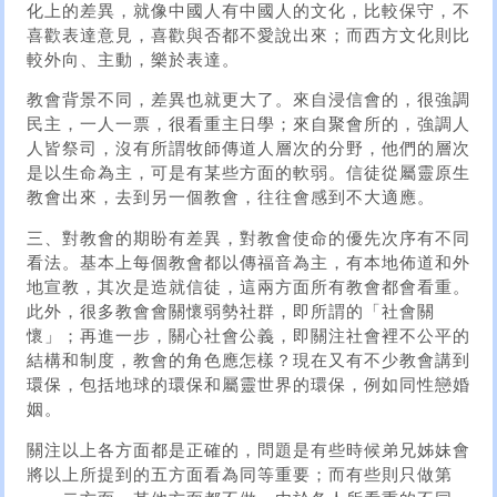
化上的差異，就像中國人有中國人的文化，比較保守，不
喜歡表達意見，喜歡與否都不愛說出來；而西方文化則比
較外向、主動，樂於表達。
教會背景不同，差異也就更大了。來自浸信會的，很強調
民主，一人一票，很看重主日學；來自聚會所的，強調人
人皆祭司，沒有所謂牧師傳道人層次的分野，他們的層次
是以生命為主，可是有某些方面的軟弱。信徒從屬靈原生
教會出來，去到另一個教會，往往會感到不大適應。
三、對教會的期盼有差異，對教會使命的優先次序有不同
看法。基本上每個教會都以傳福音為主，有本地佈道和外
地宣教，其次是造就信徒，這兩方面所有教會都會看重。
此外，很多教會會關懷弱勢社群，即所謂的「社會關
懷」；再進一步，關心社會公義，即關注社會裡不公平的
結構和制度，教會的角色應怎樣？現在又有不少教會講到
環保，包括地球的環保和屬靈世界的環保，例如同性戀婚
姻。
關注以上各方面都是正確的，問題是有些時候弟兄姊妹會
將以上所提到的五方面看為同等重要；而有些則只做第