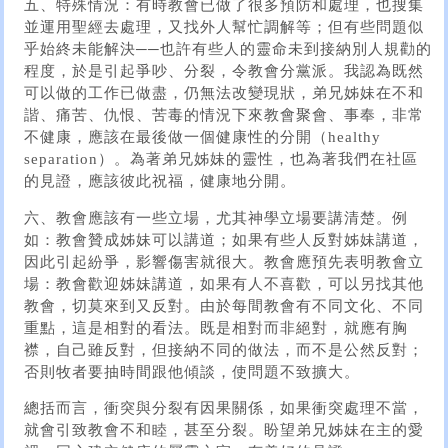
五、特殊情況：有時教會已做了很多預防和處理，也搜集
並運用聖經去處理，又找外人幫忙調解等；但有些問題似
乎始終未能解決──也許有些人的靈命未到接納別人規勸的
程度，於是引起爭吵、分裂，令教會分黨派。我認為既然
可以做的工作已做盡，仍無法改變現狀，弟兄姊妹在不和
諧、痛苦、仇恨、苦毒的情況下來教會聚會、事奉，非常
不健康，應該在最後做一個健康性的分開（healthy
separation）。為著弟兄姊妹的靈性，也為著我們在社區
的見證，應該彼此祝福，健康地分開。
六、教會應該有一些立場，尤其神學立場要講清楚。例
如：教會贊成姊妹可以講道；如果有些人反對姊妹講道，
因此引起紛爭，影響傷害就很大。教會應預先表明教會立
場：教會歡迎姊妹講道，如果有人不喜歡，可以另找其他
教會，切莫來到又反對。由於每間教會有不同文化、不同
重點，這是相對的看法。既是相對而非絕對，就應有胸
襟，自己雖反對，但接納不同的做法，而不是公然反對；
否則牧者要抽時間跟他傾談，使問題不致擴大。
總括而言，衝突與分裂有因果關係，如果衝突處理不當，
就會引致教會不和睦，甚至分裂。盼望弟兄姊妹在主的愛