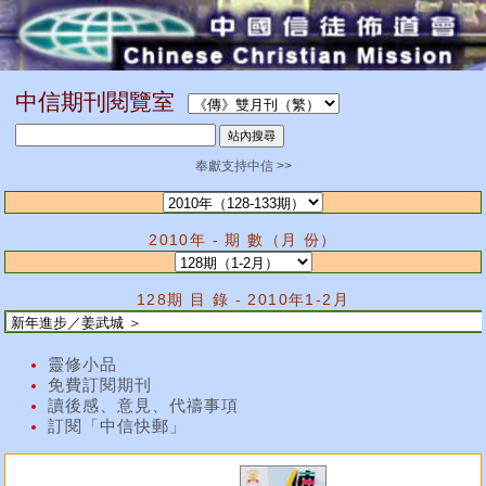
中信期刊閱覽室
奉獻支持中信 >>
2010年 - 期 數（月 份）
128期 目 錄 - 2010年1-2月
靈修小品
免費訂閱期刊
讀後感、意見、代禱事項
訂閱「中信快郵」