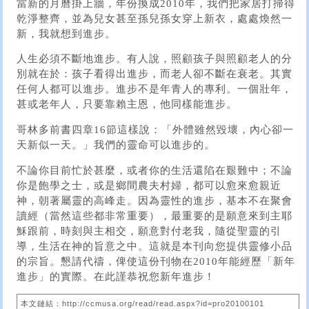
當新的月曆掛上牆，年份換成2010年，我們把家居打掃得
乾淨整齊，並為兒女甚至孫兒孫女穿上新衣，處處煥然一
新，我就想到進步。
人生必須不斷地進步。有人說，照顧孩子與照顧老人的分
別就在於：孩子看得出進步，而老人卻不斷在衰老。其實
任何人都可以進步。進步不是年青人的專利。一個壯年，
甚或老年人，只要靠賴主恩，他同樣能進步。
哥林多前書四章16節這樣說：「外體雖然毀壞，內心卻一
天新似一天。」我們的靈命可以進步的。
不論你目前忙於甚麼，或者你的生活還陷在艱難中；不論
你是飽學之士，或是鄉間農夫村婦，都可以愈來愈親近
神，朝著屬靈的高峰走。因為靈性的進步，基本不在聚會
讀經（當然這些都非常重要），最重要的是願意來到主耶
穌跟前，時刻與主相交，願意對付老我，隨從聖靈的引
導，生活在神的旨意之中。這就是本刊向您提供靈修小品
的宗旨。懇請代禱，俾使這份刊物在2010年能經歷「新年
進步」的實際。在此謹恭祝您新年進步！
本文鏈結：http://ccmusa.org/read/read.aspx?id=pro20100101