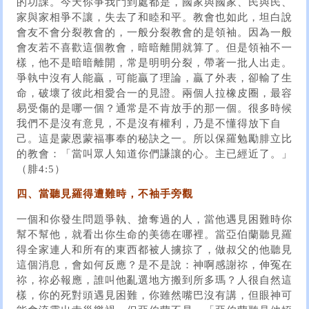
的功課。今天你爭我鬥到處都是，國家與國家、民與民、
家與家相爭不讓，失去了和睦和平。教會也如此，坦白說
會友不會分裂教會的，一般分裂教會的是領袖。因為一般
會友若不喜歡這個教會，暗暗離開就算了。但是領袖不一
樣，他不是暗暗離開，常是明明分裂，帶著一批人出走。
爭執中沒有人能贏，可能贏了理論，贏了外表，卻輸了生
命，破壞了彼此相愛合一的見證。兩個人拉橡皮圈，最容
易受傷的是哪一個？通常是不肯放手的那一個。很多時候
我們不是沒有意見，不是沒有權利，乃是不懂得放下自
己。這是蒙恩蒙福事奉的秘訣之一。所以保羅勉勵腓立比
的教會：「當叫眾人知道你們謙讓的心。主已經近了。」
（腓4:5）
四、當聽見羅得遭難時，不袖手旁觀
一個和你發生問題爭執、搶奪過的人，當他遇見困難時你
幫不幫他，就看出你生命的美德在哪裡。當亞伯蘭聽見羅
得全家連人和所有的東西都被人擄掠了，做叔父的他聽見
這個消息，會如何反應？是不是說：神啊感謝祢，伸冤在
祢，祢必報應，誰叫他亂選地方搬到所多瑪？人很自然這
樣，你的死對頭遇見困難，你雖然嘴巴沒有講，但眼神可