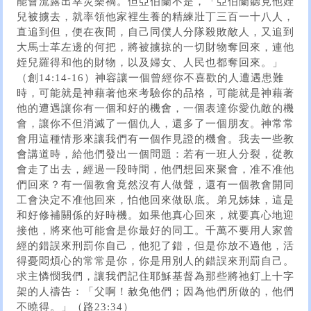
能會流露出幸災樂禍。但亞伯蘭不是，「亞伯蘭聽見他姪
兒被擄去，就率領他家裡生養的精練壯丁三百一十八人，
直追到但，便在夜間，自己同僕人分隊殺敗敵人，又追到
大馬士革左邊的何把，將被擄掠的一切財物奪回來，連他
姪兒羅得和他的財物，以及婦女、人民也都奪回來。」
（創14:14-16）神容讓一個曾經你不喜歡的人遭遇患難
時，可能就是神藉著他來考驗你的品格，可能就是神藉著
他的遭遇讓你有一個和好的機會，一個表達你愛仇敵的機
會，讓你不但消滅了一個仇人，還多了一個朋友。神常常
會用這種情形來讓我們有一個作見證的機會。我去一些教
會講道時，給他們發出一個問題：若有一班人分裂，從教
會走了出去，經過一段時間，他們想回來聚會，准不准他
們回來？有一個教會竟然沒有人做聲，還有一個教會開同
工會決定不准他回來，怕他回來做臥底。弟兄姊妹，這是
和好修補關係的好時機。如果他真心回來，就要真心地迎
接他，將來他可能會是你最好的同工。千萬不要用人家曾
經的錯誤來刑罰你自己，他犯了錯，但是你放不過他，活
得憂悶煩心的常常是你，你是用別人的錯誤來刑罰自己。
求主憐憫我們，讓我們記住耶穌基督為那些將祂釘上十字
架的人禱告：「父啊！赦免他們；因為他們所做的，他們
不曉得。」（路23:34）