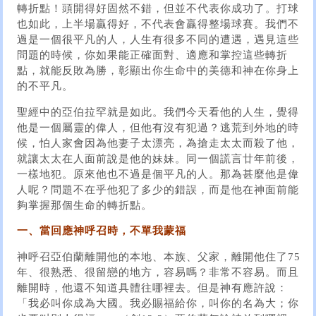
轉折點！頭開得好固然不錯，但並不代表你成功了。打球
也如此，上半場贏得好，不代表會贏得整場球賽。我們不
過是一個很平凡的人，人生有很多不同的遭遇，遇見這些
問題的時候，你如果能正確面對、適應和掌控這些轉折
點，就能反敗為勝，彰顯出你生命中的美德和神在你身上
的不平凡。
聖經中的亞伯拉罕就是如此。我們今天看他的人生，覺得
他是一個屬靈的偉人，但他有沒有犯過？逃荒到外地的時
候，怕人家會因為他妻子太漂亮，為搶走太太而殺了他，
就讓太太在人面前說是他的妹妹。同一個謊言廿年前後，
一樣地犯。原來他也不過是個平凡的人。那為甚麼他是偉
人呢？問題不在乎他犯了多少的錯誤，而是他在神面前能
夠掌握那個生命的轉折點。
一、當回應神呼召時，不單我蒙福
神呼召亞伯蘭離開他的本地、本族、父家，離開他住了75
年、很熟悉、很留戀的地方，容易嗎？非常不容易。而且
離開時，他還不知道具體往哪裡去。但是神有應許說：
「我必叫你成為大國。我必賜福給你，叫你的名為大；你