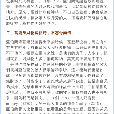
也要叫別人得福。」（創12:2）亞伯蘭無論被放到哪裡
去，連帶旁邊的人以及後代都蒙福，這就是基督徒寶貴的
地方。原來，當我們順服神時，不但自己蒙福，也會成為
別人的祝福，福及家人或身旁的人！這需要我們有信心地
順從神，為神作美好的見證。
二、當處身財物富裕時，不忘骨肉情
亞伯蘭帶著姪兒羅得出來的時候，甚麼都沒有，現在有牛
有羊有帳棚，有很多牧人和很多財物，以致聖經說那地容
不下他們。帳棚在當時來說，是他們的房子，人多了，帳
棚就多。因財物太多，無處容納。其實真正容納不下的，
不是他們很多物質，而是羅得的心靈，羅得和羅得的牧人
們就與亞伯蘭的僕人們爭論和爭吵。這末後時代更是如
此，很多東西都是錢作怪，沒有錢相安無事，物質多了，
錢財多了，財富多了，彼此就越來越不容讓。甚至家庭兄
弟姊妹、父母跟孩子因為錢的緣故告上法庭。亞伯蘭卻對
羅得說：「你我不可相爭，你的牧人和我的牧人也不可相
爭，因為我們是骨肉。」（創13:8）一個人只看見
money（財富），另一個人看見的卻是family（親情）。
亞伯蘭看人比物重要，他看重的是骨肉之親。親愛的弟兄