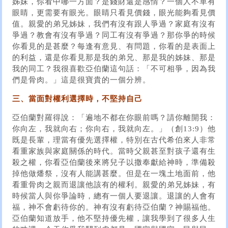
姊妹，你看中哪一方面？是錢財還是感情？一個人不單有
眼睛，更需要有眼光。眼睛只看見價錢，眼光能夠看見價
值。親愛的弟兄姊妹，我們有沒有跟人爭過？家庭有沒有
爭過？教會有沒有爭過？同工有沒有爭過？那你爭的時候
你看見的是甚麼？每逢有意見、有問題，你看的是表面上
的利益，還是你看見那是我的弟兄、那是我的姊妹、那是
我的同工？我很喜歡亞伯蘭這句話：「不可相爭，因為我
們是骨肉。」這是很寶貴的一個分辨。
三、當面對權利選擇時，不堅持自己
亞伯蘭對羅得說：「遍地不都在你眼前嗎？請你離開我：
你向左，我就向右；你向右，我就向左。」（創13:9）他
既是長輩，理當有優先選擇權，特別在古代希伯來人非常
看重家族與家庭關係的時代。當時父親甚至對孩子還有生
殺之權，你看亞伯蘭後來將兒子以撒奉獻給神時，準備殺
掉他做燔祭，沒有人能講甚麼。但是在一塊土地面前，他
看重骨肉之親而退讓他該有的權利。親愛的弟兄姊妹，有
時候當人與你爭論時，總有一個人要退讓。退讓的人會有
福，神不會虧待你的。神有沒有虧待亞伯蘭？神賜福他。
亞伯蘭知道放手，他不堅持優先權，讓我學到了很多人生