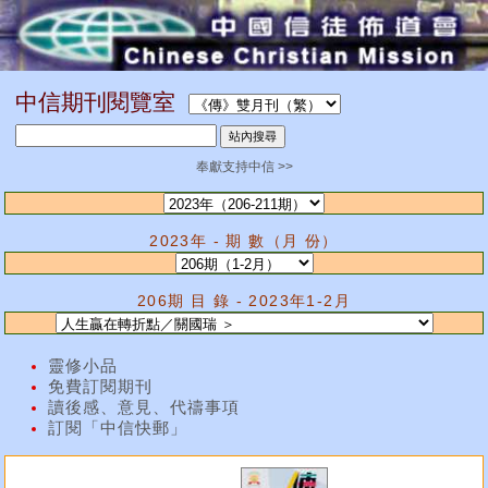
中信期刊閱覽室
奉獻支持中信 >>
2023年 - 期 數（月 份）
206期 目 錄 - 2023年1-2月
靈修小品
免費訂閱期刊
讀後感、意見、代禱事項
訂閱「中信快郵」