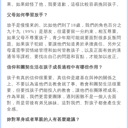
果。如果錯怪了他，我要道歉，這樣比較容易挽回孩子。
父母如何學習放手？
放手是慢慢來的。比如他們到了18歲，我們的角色百分之
九十九（99%）是朋友，但還要留一分約束，相互尊重。
如果父母不尊重孩子，青少年期可能就要面對很多反叛問
題。如果孩子犯錯，要讓他們知道勇於承擔責任。另外父
母還需學習情緒管理和如何管教孩子，以及正面有效的溝
通等等課程。要找出自己的問題和盲點，才能加以改正。
信仰和團契生活在孩子成長過程中有哪些作用？
孩子有真的信仰很重要。真信仰是建基在與神的關係之
上。不要以為逼他們去教會就了事。教會和團契生活很重
要，但要找孩子們能投入的教會，讓他們在團隊裡成長。
作為單親，我們更需要團隊，遇到困難不是一個人去面
對，而是背後有弟兄姊妹。這對我們、對孩子都會產生安
全感。
妳對單身或者單親的人有甚麼建議？