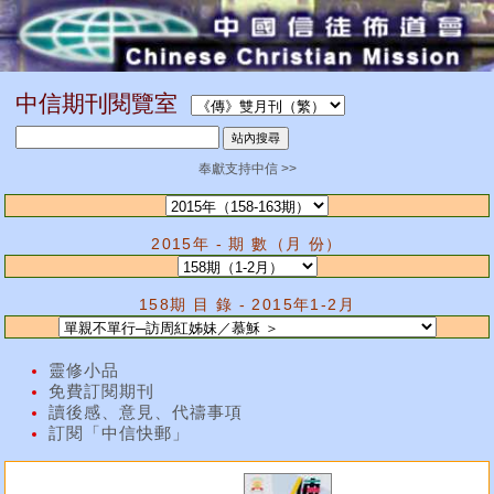
中信期刊閱覽室
奉獻支持中信 >>
2015年 - 期 數（月 份）
158期 目 錄 - 2015年1-2月
靈修小品
免費訂閱期刊
讀後感、意見、代禱事項
訂閱「中信快郵」