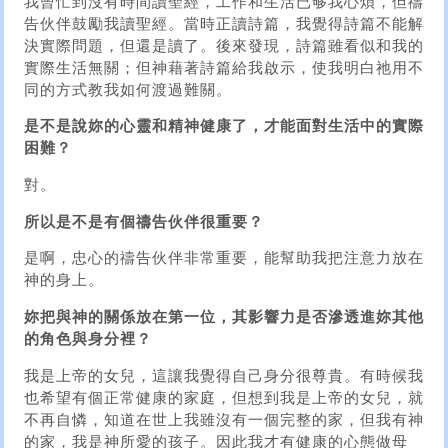
我曾忙到沒有時間讀聖經，工作和生活已够我心煩，但禱
告伙伴鼓勵我讀聖經。當時正讀詩篇，我覺得詩篇不能解
決實際問題，但還是讀了。後來發現，詩篇雖看似和我的
實際生活無關；但神藉著詩篇給我啟示，使我明白祂用不
同的方式教我如何渡過難關。
是不是說妳的心靈和精神健康了，才能面對生活中的實際
困難？
對。
所以是不是有個禱告伙伴很重要？
是啊，忠心的禱告伙伴非常重要，能幫助我把注意力放在
神的身上。
妳把與神的關係放在第一位，其影響力是否滲透進妳其他
的角色與身分裡？
我是上帝的女兒，這讓我覺得自己身分很尊貴。有時候我
也希望有個正常健康的家庭，但想到我是上帝的女兒，就
不再自憐，知道在世上我雖沒有一個完整的家，但我有神
的家，我是神所愛的孩子。因此我才有健康的心態做母