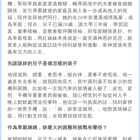
機，幫助單親家庭渡過難關，輔導困境中的夫妻修復婚姻
關係，並引導重建後的家庭及個人進一步成為他人的祝
福，陪伴並與他們同行。她約在20年前遭遇感情風暴，成
為單親；現在，兒子已滿20歲，讀大學三年級，學習認
真，服事積極，是教會敬拜團領袖，與母親關係甚好。作
為單親母親，周紅姊妹本身就是一篇充滿神恩的見證，願
更多人能夠從這篇訪談中得到啟發和激勵，靠神渡過有意
義有活力的人生。
先談談妳的兒子是個怎樣的孩子
他很成熟、穩重，會思考，能自律，遇事不會慌張。他一
歲多失去爸爸，就我陪他長大，當中遇到過不知多少的危
機和困難。比如有一次我汽車的玻璃被人砸了，皮包、駕
照、手機等重要東西都被偷。我心裡慌到不知從何入手，
晚上默默處理這些事時，他沒說一句負面的話，找到家裡
的一個舊手機，說：「媽，妳拿這個用。」他態度積極正
面，用行動支持我，令我覺得很得安慰。
作為單親媽媽，妳最大的困難和挑戰有哪些？
家變的時候，兒子才一歲多。他爸在公司身居要職，到處