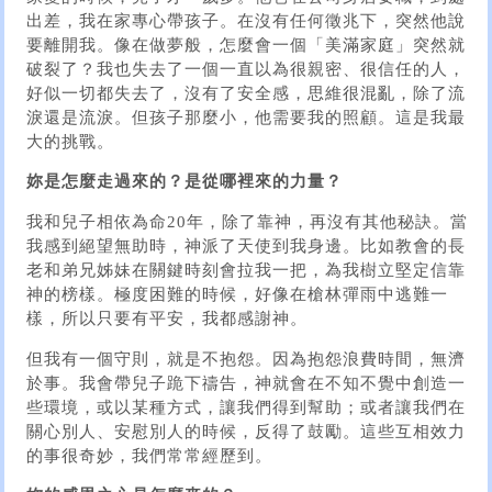
出差，我在家專心帶孩子。在沒有任何徵兆下，突然他說
要離開我。像在做夢般，怎麼會一個「美滿家庭」突然就
破裂了？我也失去了一個一直以為很親密、很信任的人，
好似一切都失去了，沒有了安全感，思維很混亂，除了流
淚還是流淚。但孩子那麼小，他需要我的照顧。這是我最
大的挑戰。
妳是怎麼走過來的？是從哪裡來的力量？
我和兒子相依為命20年，除了靠神，再沒有其他秘訣。當
我感到絕望無助時，神派了天使到我身邊。比如教會的長
老和弟兄姊妹在關鍵時刻會拉我一把，為我樹立堅定信靠
神的榜樣。極度困難的時候，好像在槍林彈雨中逃難一
樣，所以只要有平安，我都感謝神。
但我有一個守則，就是不抱怨。因為抱怨浪費時間，無濟
於事。我會帶兒子跪下禱告，神就會在不知不覺中創造一
些環境，或以某種方式，讓我們得到幫助；或者讓我們在
關心別人、安慰別人的時候，反得了鼓勵。這些互相效力
的事很奇妙，我們常常經歷到。