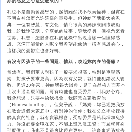
妳的感恩之心是怎麼來的？
我也不是自動會感恩的，起初雖然我不敢責怪神，但實在
不明白神怎麼允許這樣的事發生。但神給了我很大的恩
典：一位有智慧、有文化、情商很高的姊妹來關懷鼓勵
我，給我說笑話，分享她的故事，讓我從另一個視角來看
世界。我想：怎麼會在我的危機中出現這樣一個懂得感
恩、充滿正能量的人呢？我希望能像她一樣有感恩的心，
這樣我的憂鬱症也會好轉。
有沒有因孩子的一些問題、情緒，喚起妳內在的傷痛？
當然有。我們華人對孩子一般要求很高，特別是單親媽
媽，對孩子要求更高。因為沒有父親，就怕他犯錯沒人管
教。但這20年來，神給我很大恩典，兒子在品格方面基本
上沒出過甚麼問題。可有時他也會受委屈，叫我好心疼。
我曾想過，只要神給我機會，我願意在家教育他
（Homeschooling）。但兒子說：「媽媽，妳已經把我放
在教會這個大家庭中，有對神的信仰；我在公立學校裡接
觸真實的社會，就有實戰機會，受點委屈是給我增加免疫
力。妳沒必要全職在家，不能上班又沒工資；而且就算妳
那麼做了，我也不見得會比現在更好。」許多事經過禱告