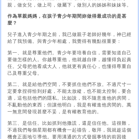
親，做女兒，做上司，做屬下，做別人的姊姊和妹妹等。
作為單親媽媽，在孩子青少年期間妳做得最成功的是甚
麼？
兒子進入青少年期之前，我已做親子老師好幾年，神已經
給了我預備。與青少年相處，我覺得有幾點很重要：
第一、就是尊重他們。青少年要培養自信，需要知道自己
要做怎樣的人。你越尊重他，他就越自律，越懂得負起責
任。父母把他看成大人，他就更有責任心，也懂得尊重自
己及尊重父母。
第二、就是給他們空間，不要抓住他們不放。不過尺寸一
定要拿捏得恰到好處，不能太放縱，也不能太控制，要合
適，這包括他們的隱私。比如說，我不隨意進他的房間，
不亂動他的東西；但讓他明白，我是有權進他房間的。萬
一無意間發現甚麼不妥，是有權教育他的。
第三、是信任。比如抓到他撒謊，還是信任他。這很難，
不過我們每個星期都有機會一起禱告，敬拜，我就趁這個
機會正面地引導他。要用溝通的方式發掘事情的前因後