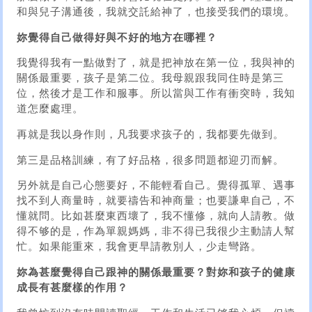
和與兒子溝通後，我就交託給神了，也接受我們的環境。
妳覺得自己做得好與不好的地方在哪裡？
我覺得我有一點做對了，就是把神放在第一位，我與神的
關係最重要，孩子是第二位。我母親跟我同住時是第三
位，然後才是工作和服事。所以當與工作有衝突時，我知
道怎麼處理。
再就是我以身作則，凡我要求孩子的，我都要先做到。
第三是品格訓練，有了好品格，很多問題都迎刃而解。
另外就是自己心態要好，不能輕看自己。覺得孤單、遇事
找不到人商量時，就要禱告和神商量；也要謙卑自己，不
懂就問。比如甚麼東西壞了，我不懂修，就向人請教。做
得不够的是，作為單親媽媽，非不得已我很少主動請人幫
忙。如果能重來，我會更早請教別人，少走彎路。
妳為甚麼覺得自己跟神的關係最重要？對妳和孩子的健康
成長有甚麼樣的作用？