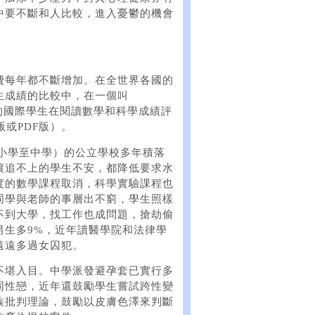
中要不斷和人比較，進入憂鬱的機會
費每年都不斷增加。在全世界各國的
生成績的比較中，在一個叫
Assessment的國際學生在閱讀數學和科學成績評
或PDF版）。
、小學至中學）的公立學校多年積落
讓追不上的學生不安，都降低要求水
度的數學課程取消，科學實驗課程也
同學與老師的事層出不窮，學生照樣
不到大學，找工作也成問題，搶劫偷
男生多9%，近年讀醫學院和法律學
遠遠多過女囚犯。
不堪入目。中學派發避孕套已實行多
同性戀，近年還鼓勵學生嘗試跨性變
族批判理論，鼓勵以皮膚色澤來判斷