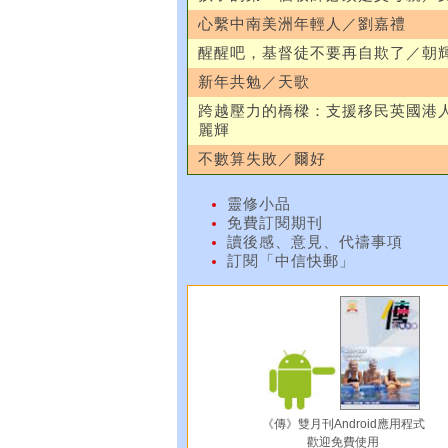
心繫中南美洲年輕人／劉嘉禮
醒醒吧，基督徒不要再自欺了／朝
新年共勉／天歌
跨越壓力的橋樑：支援移民英國港
麗輝
不數算失敗／爾好
靈修小品
免費訂閱期刊
讀後感、意見、代禱事項
訂閱「中信快郵」
《傳》雙月刊Android應用程式
歡迎免費使用