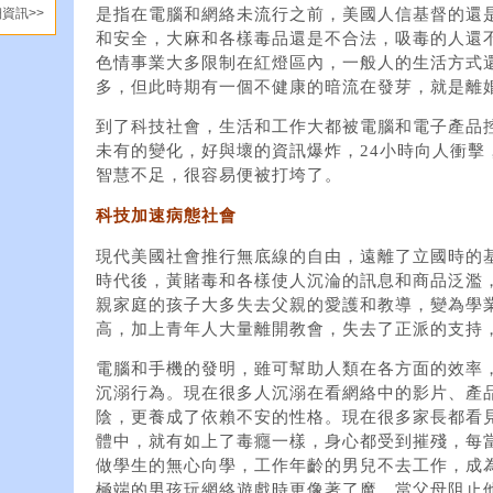
是指在電腦和網絡未流行之前，美國人信基督的還是
資訊>>
和安全，大麻和各樣毒品還是不合法，吸毒的人還
色情事業大多限制在紅燈區內，一般人的生活方式
多，但此時期有一個不健康的暗流在發芽，就是離
到了科技社會，生活和工作大都被電腦和電子產品
未有的變化，好與壞的資訊爆炸，24小時向人衝擊
智慧不足，很容易便被打垮了。
科技加速病態社會
現代美國社會推行無底線的自由，遠離了立國時的
時代後，黃賭毒和各樣使人沉淪的訊息和商品泛濫
親家庭的孩子大多失去父親的愛護和教導，變為學
高，加上青年人大量離開教會，失去了正派的支持
電腦和手機的發明，雖可幫助人類在各方面的效率
沉溺行為。現在很多人沉溺在看網絡中的影片、產
陰，更養成了依賴不安的性格。現在很多家長都看
體中，就有如上了毒癮一樣，身心都受到摧殘，每
做學生的無心向學，工作年齡的男兒不去工作，成
極端的男孩玩網絡遊戲時更像著了魔，當父母阻止