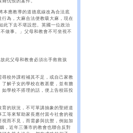
族裔仇恨的案件。
校將本應教導的道德底線改為合法底
性行為，大麻合法便教吸大麻，現在
，如此下去不堪設想。英國一位政治
因好人不做事。」父母和教會不可坐視不
，故此父母和教會必須出手救救孩
需尋校外課程補其不足，或自己家教
，了解子女的學校在教甚麼，並有膽
，如學校不搭理的話，便上告校區投
教育的狀況，不可單講抽象的聖經道
事工等來幫助家長應付當今社會的複
要視而不見，而需參與抗禦，例如加
女婚姻，近年三藩市的教會也聯合反對