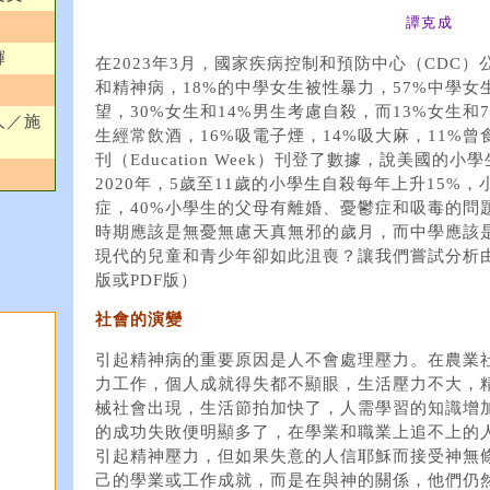
譚克成
輝
在2023年3月，國家疾病控制和預防中心（CDC
和精神病，18%的中學女生被性暴力，57%中學女
望，30%女生和14%男生考慮自殺，而13%女生和
人／施
生經常飲酒，16%吸電子煙，14%吸大麻，11%曾
刊（Education Week）刊登了數據，說美國的
2020年，5歲至11歲的小學生自殺每年上升15%
症，40%小學生的父母有離婚、憂鬱症和吸毒的問
時期應該是無憂無慮天真無邪的歲月，而中學應該
現代的兒童和青少年卻如此沮喪？讓我們嘗試分析
版或PDF版）
社會的演變
引起精神病的重要原因是人不會處理壓力。在農業
力工作，個人成就得失都不顯眼，生活壓力不大，
械社會出現，生活節拍加快了，人需學習的知識增
的成功失敗便明顯多了，在學業和職業上追不上的
引起精神壓力，但如果失意的人信耶穌而接受神無
己的學業或工作成就，而是在與神的關係，他們仍