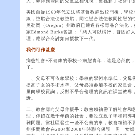
人，弄得族裔間的兒童互相仇視，更挑起了社會中
美國自從1960年代立法將基督教趕出校門後，學
線，墮胎合法便教墮胎，同性戀合法便教同性戀的
奥勒岡（Oregon）州政府已通過各樣毒品合法化
家Edmond Burke曾說：「惡人可以橫行，皆
理，應聯合商討如何援救下一代。
我們可作甚麼
病態社會+不健康的學校=>病態青年，這是必然的
子。
一、父母不可依賴學校：學校的學術水準低，父母
提高子女的學術水準。父母必須參加學校的家長會
量向學校質詢，反對不乎合倫理的資訊在課堂教導
訴。
二、教會應向父母伸援手：教會領袖需了解社會和
理，停留在幾千年前的社會，要設立親子學和輔導
雜問題。當社區發生一些不公義的事，教會領袖不
州多間教會在2004和2008年時聯合保護一男一