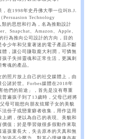
在1998年史丹佛大學一位叫B.J.
asion Technology
控制人類的思想和行為，名為推動設計
ter、Snapchat、Amazon、Apple、
用戶的行為推向公司設計的方向，目的
是令少年和兒童著迷的電子產品不斷
媒體，讓公司賺取龐大利潤，可憐無
著孩子失掉靈魂和正常生活，更諷刺
些奪魂的產品。
女的照片放上自己的社交媒體上，由
於世。Forbes媒體在2018年
傷害他們的前途」，首先是沒有尊重
普遍孩子到了13歲時，父母已經將
，父母可能想向朋友炫耀子女的美貌
不法份子或戀童癖者收集，用作盜用
放上網，便以為自己的表現、美貌和
有價值；於是學習做很多假動作來取
樣逼孩童長大，失去原本的天真和無
子加添不少壓力，對其心理健康亦有