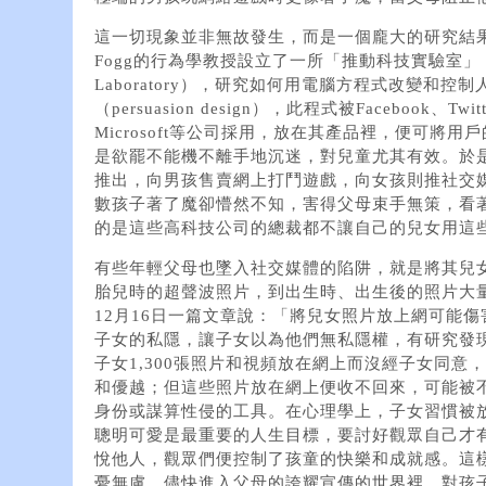
這一切現象並非無故發生，而是一個龐大的研究結果，
Fogg的行為學教授設立了一所「推動科技實驗室」（Persu
Laboratory），研究如何用電腦方程式改變和
（persuasion design），此程式被Facebook、Twit
Microsoft等公司採用，放在其產品裡，便可將
是欲罷不能機不離手地沉迷，對兒童尤其有效。於
推出，向男孩售賣網上打鬥遊戲，向女孩則推社交
數孩子著了魔卻懵然不知，害得父母束手無策，看
的是這些高科技公司的總裁都不讓自己的兒女用這
有些年輕父母也墜入社交媒體的陷阱，就是將其兒
胎兒時的超聲波照片，到出生時、出生後的照片大量公諸
12月16日一篇文章說：「將兒女照片放上網可能
子女的私隱，讓子女以為他們無私隱權，有研究發現
子女1,300張照片和視頻放在網上而沒經子女同意
和優越；但這些照片放在網上便收不回來，可能被
身份或謀算性侵的工具。在心理學上，子女習慣被
聰明可愛是最重要的人生目標，要討好觀眾自己才
悅他人，觀眾們便控制了孩童的快樂和成就感。這
憂無慮，儘快進入父母的誇耀宣傳的世界裡，對孩