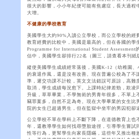
很大的影響，小小年紀便可能有焦慮症，長大過程
大增。
不健康的學校教育
美國學生大約90%入讀公立學校，而公立學校的經
教育經費的比較中，美國是最高的，但在各國的學
Programme for International Student 
估中，美國學生卻排行22名（圖三，請查看本刊紙版
縱使美國學生成績經常落後，美國K-12（幼稚園
的衰退作風，還是沒有改善。現在普遍公校為了不
準，遲交功課不計較，英文文法錯誤可原諒，高難
取消，學生成績每況愈下。上課時紀律差勁，欺凌
升級，草草畢業，不學無術的男青年很多，不單上
竊罪案多，自然不足為奇。現在大學畢業的女生比
院的女生已超過男生，但在監獄中坐牢的男囚犯卻
公立學校不單在學科上不斷下降，在道德教育上也
年，還教導學生如何找尋墮胎途徑，引導學生嘗試
性等行為，更幫學生向家長隱瞞，這些年又推出種