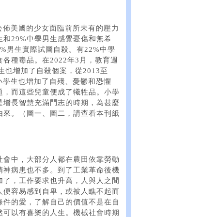
）公佈美國的少女面臨前所未有的壓力
生和29%中學男生感覺憂傷和無希
7%男生實際試圖自殺。有22%中學
食各種毒品。在2022年3月，教育週
小學生也增加了自殺個案，從2013至
，小學生也增加了自殘、憂鬱和恐懼
題，而這些兒童便成了犧牲品。小學
是增長智慧充滿鬥志的時期，為甚麼
由來。（圖一、圖二，請查看本刊紙
社會中，大部分人都在農田依靠勞動
精神病患也不多。到了工業革命後機
加了，工作要求也升高，人與人之間
人便容易感到自卑，或被人瞧不起而
條件的愛，了解自己的價值不是在自
然可以有喜樂的人生。機械社會時期