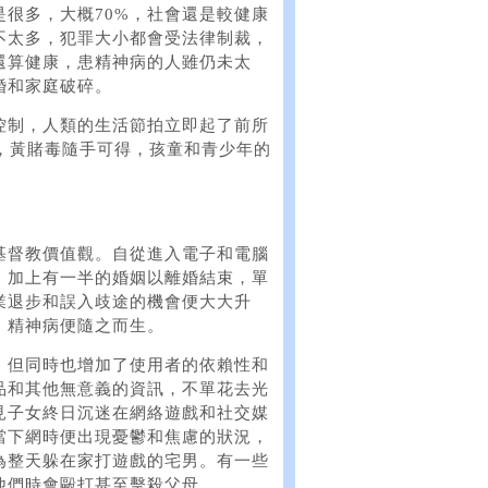
很多，大概70%，社會還是較健康
不太多，犯罪大小都會受法律制裁，
還算健康，患精神病的人雖仍未太
婚和家庭破碎。
控制，人類的生活節拍立即起了前所
，黃賭毒隨手可得，孩童和青少年的
基督教價值觀。自從進入電子和電腦
，加上有一半的婚姻以離婚結束，單
業退步和誤入歧途的機會便大大升
，精神病便隨之而生。
，但同時也增加了使用者的依賴性和
品和其他無意義的資訊，不單花去光
見子女終日沉迷在網絡遊戲和社交媒
當下網時便出現憂鬱和焦慮的狀況，
為整天躲在家打遊戲的宅男。有一些
他們時會毆打甚至擊殺父母。