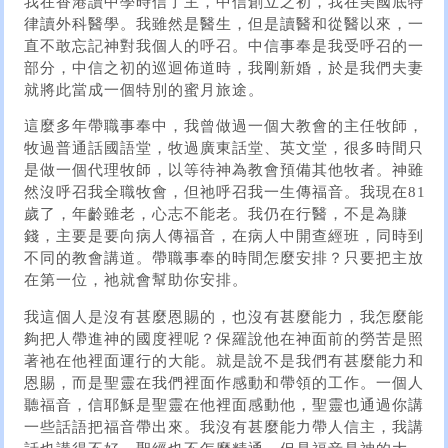
我在香港讀中學時信了主，中信創立之初，我在美國底特
律讀外科醫學。我雖然是醫生，但是讀醫和從醫以來，一
直不敢忘記神對我個人的呼召。中信事奉是我受呼召的一
部分，中信之初的巡迴佈道時，我剛新婚，於是我們夫妻
就將此當成一個特別的蜜月旅途。
這麼多年帶職事奉中，我曾做過一個大教會的主任牧師，
牧過普通話國語堂，牧過廣東話堂、英文堂，很多時間只
是做一個代理牧師，以等待神為教會預備其他牧者。神雖
然沒呼召我全職牧會，但祂呼召我一生傳福音。我現在81
歲了，年齡雖老，心志不能老。我仍在行醫，不是為賺
錢，主要是要向病人傳福音，在病人中開查經班，同時到
不同的教會講道。帶職事奉的時間怎麼安排？只要把主放
在第一位，祂就會幫助你安排。
我這個人是沒有甚麼恩賜的，也沒有甚麼能力，我怎麼能
夠把人帶進神的國度裡呢？保羅說他在神面前的勞苦是照
著祂在他裡面運行的大能。就是說不是我們有甚麼能力和
恩賜，而是聖靈在我們裡面作感動和帶領的工作。一個人
聽福音，信耶穌是聖靈在他裡面感動他，聖靈也通過你講
一些話語把福音帶出來。我沒有甚麼能力帶人信主，我講