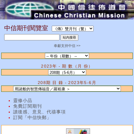
中信期刊閱覽室
奉獻支持中信 >>
2023年 - 期 數（月 份）
208期 目 錄 - 2023年5-6月
靈修小品
免費訂閱期刊
讀後感、意見、代禱事項
訂閱「中信快郵」