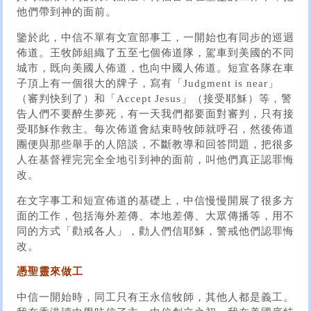
他們帶到神的面前。
鑒於此，中信不單有文宣部事工，一開始也有同步的巡迴
佈道。王牧師組織了五至七個佈道隊，駕車到美國的不同
城市，既向美國人佈道，也向中國人佈道。短宣各隊在車
子頂上有一個很大的牌子，寫有「Judgment is near」
（審判快到了）和「Accept Jesus」（接受耶穌）等，警
告人們不要醉生夢死，有一天我們都要面對審判，只有接
受耶穌作救主。每次佈道會結束時牧師就呼召，然後佈道
團便與那些舉手的人陪談，不斷教導和回答問題，把很多
人在基督裡完完全全地引到神的面前，叫他們真正認罪悔
改。
在文字事工和短宣佈道的基礎上，中信慢慢開展了很多方
面的工作，包括海外差傳、本地差傳、大眾傳播等，用不
同的方式「勸戒各人」，勸人們信耶穌，警戒他們認罪悔
改。
憑聖靈來做工
中信一開始時，同工只有王永信牧師，其他人都是義工。