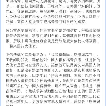
師傳福音，如同賣花的讚花香，是為了有更多的奉獻。所
以，一般信徒比如醫生、工程師等，去傳講耶穌的話，他
們就不容易被誤解。在聖經中，腓利不是牧師，他去撒馬
利亞傳福音很有果效，他還帶領非洲衣索匹亞的太監信了
耶穌，這個太監後來又把福音帶回到自己的國家。
牧師當然要傳福音，但更重要的是裝備信徒，推動會眾傳
福音給萬民聽。將來在審判台前，每個基督徒都要向神交
帳。所以中國信徒佈道會就是要鼓勵廣大信徒去傳福音，
一起來履行大使命。
中信機構的異象概括為：「福音傳華民，恩澤遍萬邦」。
王牧師對我說，雖然他對中國人很有福音負擔，但是神的
大使命是面向全世界的人。雖然他可以用英文向美國人傳
福音，但是沒有辦法向墨西哥人、法國人以及其他很多民
族的人傳福音，因為受到了語言等限制。怎樣可以向不同
種族的人傳福音呢？神給他看見，先向墨西哥等各個民族
和國家居住的中國人傳福音，建立華人教會，這就是「福
音傳華民」；然後求神感動那些在當地信了主的中國人再
用西班牙話等當地話向當地人傳，特別是他們的第二代就
能熟用當地話，更方便向當地人傳福音，這就是「恩澤遍