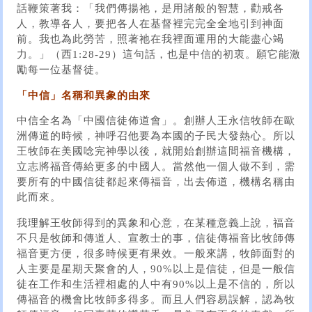
話鞭策著我：「我們傳揚祂，是用諸般的智慧，勸戒各
人，教導各人，要把各人在基督裡完完全全地引到神面
前。我也為此勞苦，照著祂在我裡面運用的大能盡心竭
力。」（西1:28-29）這句話，也是中信的初衷。願它能激
勵每一位基督徒。
「中信」名稱和異象的由來
中信全名為「中國信徒佈道會」。創辦人王永信牧師在歐
洲傳道的時候，神呼召他要為本國的子民大發熱心。所以
王牧師在美國唸完神學以後，就開始創辦這間福音機構，
立志將福音傳給更多的中國人。當然他一個人做不到，需
要所有的中國信徒都起來傳福音，出去佈道，機構名稱由
此而來。
我理解王牧師得到的異象和心意，在某種意義上說，福音
不只是牧師和傳道人、宣教士的事，信徒傳福音比牧師傳
福音更方便，很多時候更有果效。一般來講，牧師面對的
人主要是星期天聚會的人，90%以上是信徒，但是一般信
徒在工作和生活裡相處的人中有90%以上是不信的，所以
傳福音的機會比牧師多得多。而且人們容易誤解，認為牧