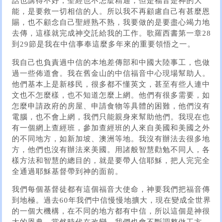
話也講得不好，聖經也不怎麼精通，但是福音是神的大
能，是要救一切相信的人。所以我不再顧慮自己有甚麼恩
賜，也不顧念自己聖經熟不熟，我要做的是要盡心竭力地
去傳，這樣就完成神交託給我的工作。歌羅西書第一章28
到29節是我在中信事奉這麼多年來的重要領悟之一。
我自己也負責過中信的本地差傳部和中國大陸事工，也做
過一些佈道會。我在舊金山的中信福音中心現場幫助人。
他們基本上是新移民，很多都不懂英文，甚至有些人連中
文也不怎麼樣，也不知道怎麼上網。他們有很多需要，如
怎麼申請政府的房屋、申請食物等具體的困難，他們沒有
電腦，也不會上網，我們只能親身來幫助他們。我現在也
有一個網上查經班，參加查經班的人來自美國和美國之外
的不同地方，如新加坡、澳洲等地。我沒有辦法去很多地
方，他們也沒有辦法來美國。用諸般智慧勸勉不同人，各
樣方法和智慧的總目的，就是要帶人信耶穌，把人完完全
全通過耶穌基督帶到神的面前。
我們每個基督徒都有這個福音大使命，神要我們把福音傳
到地極。過去60年我們中信慢慢地擴大，現在變成全世界
的一個大機構，在不同的地方都有中信，所以這個是神很