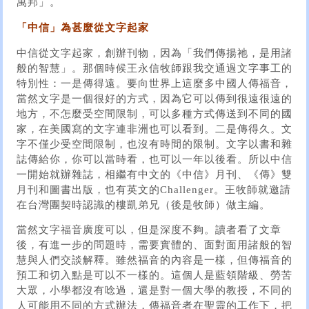
萬邦」。
「中信」為甚麼從文字起家
中信從文字起家，創辦刊物，因為「我們傳揚祂，是用諸
般的智慧」。那個時候王永信牧師跟我交通過文字事工的
特別性：一是傳得遠。要向世界上這麼多中國人傳福音，
當然文字是一個很好的方式，因為它可以傳到很遠很遠的
地方，不怎麼受空間限制，可以多種方式傳送到不同的國
家，在美國寫的文字連非洲也可以看到。二是傳得久。文
字不僅少受空間限制，也沒有時間的限制。文字以書和雜
誌傳給你，你可以當時看，也可以一年以後看。所以中信
一開始就辦雜誌，相繼有中文的《中信》月刊、《傳》雙
月刊和圖書出版，也有英文的Challenger。王牧師就邀請
在台灣團契時認識的樓凱弟兄（後是牧師）做主編。
當然文字福音廣度可以，但是深度不夠。讀者看了文章
後，有進一步的問題時，需要實體的、面對面用諸般的智
慧與人們交談解釋。雖然福音的內容是一樣，但傳福音的
預工和切入點是可以不一樣的。這個人是藍領階級、勞苦
大眾，小學都沒有唸過，還是對一個大學的教授，不同的
人可能用不同的方式辦法，傳福音者在聖靈的工作下，把