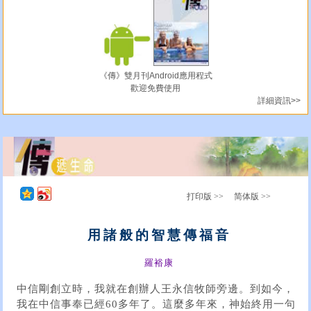
《傳》雙月刊Android應用程式
歡迎免費使用
詳細資訊>>
打印版 >>
简体版 >>
用諸般的智慧傳福音
羅裕康
中信剛創立時，我就在創辦人王永信牧師旁邊。到如今，
我在中信事奉已經60多年了。這麼多年來，神始終用一句