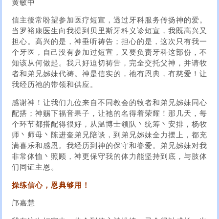
黄敏中
信主後常盼望参加医疗短宣，透过牙科服务传扬神的爱。
当罗裕康医生向我提到贝里斯牙科义诊短宣，我既高兴又
担心。高兴的是，神垂听祷告；担心的是，这次只有我一
个牙医，自己没有参加过短宣，又要负责牙科这部份，不
知该从何做起。我只好迫切祷告，完全交托父神，并请牧
者和弟兄姊妹代祷。神是信实的，祂有恩典，有慈爱！让
我经历祂的带领和供应。
感谢神！让我们九位来自不同教会的牧者和弟兄姊妹同心
配搭；神赐下福音果子，让祂的名得着荣耀！那几天，每
个环节都搭配得很好，从温博士领队丶统筹丶安排，杨牧
师丶师母丶陈进奎弟兄陪谈，到弟兄姊妹全力摆上，都充
满喜乐和感恩。我经历到神的保守和眷爱。弟兄姊妹对我
非常体恤丶照顾，神更保守我的体力能坚持到底，与肢体
们同证主恩。
操练信心，恩典够用！
邝嘉慧