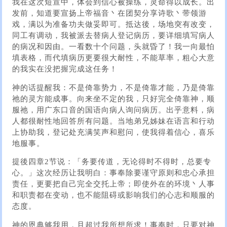
我在这次短宣中，体会到信心被操练，灵命得以成长。出
发前，知道要宣扬上帝福音丶在团契分享诗歌丶带领游
戏，满以为准备功夫做妥即可。抵达後，场地突有改变，
同工有调动，我被派去替病人登记病历，要详细填写病人
的病况和因由。一看数十个问题，头就昏了！我一向最怕
填表格，而代填病历更要很大耐性，不能草率，粗心大意
的我实在没把握完成这任务！
神的话提醒我：不是倚靠势力，不是倚靠才能，乃是倚靠
祂的灵方能成事。向来坐不定的我，只好完全倚靠神，顺
服祂，用广东口音的国语向病人询问病历。出乎意料，病
人都很耐性地回答所有问题。当地弟兄姊妹在语言和行动
上协助我，登记处充满笑声和慰问，使我得着信心，喜乐
地服事。
提後四章2节说：「务要传道，无论得时不得时，总要专
心。」这次经历让我明白：事奉除要谨守原则和忠心承担
责任，更要把自己完全交托上帝；即使外在的环境丶人事
和职责都在变动，也不能阻碍或影响我们的心志和顺服的
态度。
神的恩典够我用，且超过我所想所求！事奉时，只要对神