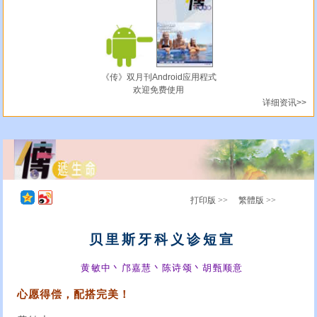
《传》双月刊Android应用程式
欢迎免费使用
详细资讯>>
打印版 >>
繁體版 >>
贝里斯牙科义诊短宣
黄敏中丶邝嘉慧丶陈诗颂丶胡甄顺意
心愿得偿，配搭完美！