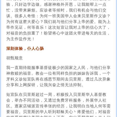
验，只好边学边做。感谢神格外开恩，让我能帮上一点
忙，没带来麻烦。应诊者等候时，我们有机会与他们交
谈。很多人奇怪：为何一班美国华人会来贝里斯作义诊？
为何有这麽大爱心？我们就与他们分享上帝的爱。能为上
帝作见证，何等喜乐！这次短宣让我对上帝的信心大了，
对福音的负担重了！盼望将心中这团火带进每天的生活，
为主作盐作光！
深刻体验，仆人心肠
胡甄顺意
我一直期待能服事基督徒极少的国家之人民，与他们分享
神救赎的福音。教会一位有同样负担的姊妹告诉我，一个
牙科义诊短宣队将在感恩节期间去贝里斯。透过几次异象
分享和上网探研，让我兴奋之情无法抑制。
短宣队在贝里斯超过一周，积极投入贝里斯华人基督教
会，举办不同活动，又透过免费牙科服务，外展华人社
区。逐家店铺派宣传单张的经历，让我明白当地人何等需
要福音。贝里斯的华人听到耶稣关心丶疼爱他们，对福音