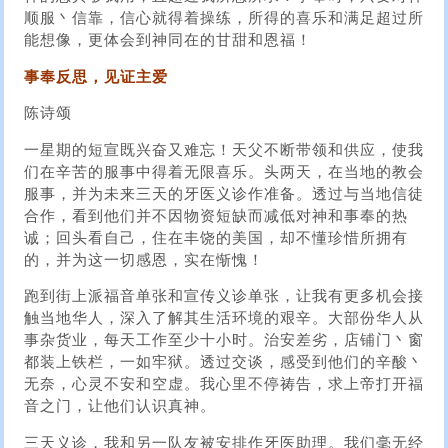
顺服丶信靠，信心就得着操练，所得的喜乐和满足超过所
能想像，更体会到神同在的甘甜和恩福！
事奉反思，见证主爱
陈诗颂
一星期的短宣既兴奋又难忘！天父不断带领和供应，使我
们在辛苦的服事中得着无限喜乐。头两天，在当地的教会
服事，并为未来三天的牙医义诊作准备。透过与当地信徒
合作，看到他们并不因物资短缺而减低对神和事奉的热
诚；回头看自己，住在丰饶的美国，却不懂珍惜所拥有
的，并为这一切感恩，实在惭愧！
跑到街上派福音单张和宣传义诊单张，让我有更多机会接
触当地华人，深入了解其生活环境的艰辛。大部份华人从
事杂货业，每天工作至少十小时。治安差劣，店铺门丶窗
都装上铁栏，一如牢狱。透过交谈，感受到他们的辛酸丶
无奈，心灵不安和空虚。我心里不停祷告，求上帝打开福
音之门，让他们认识真神。
三天义诊，我和另一队友被安排作牙医助理。我们毫无经