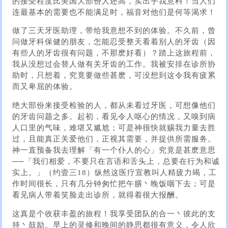
的接受程度比美国大部份人还高，实出乎我意料！当人们
连最基本的需要也不能满足时，福音对他们是何等渴求！
做了三天牙医助理，带给我意想不到的体验。不久前，曾
问做牙科保健的朋友，怎能忍受整天看着别人的牙齿（因
有些人的牙齿很有问题，不那麽好看）？踏上这旅程前，
我从没想过会替人做有关牙齿的工作。我被安排在诊所协
助时，只想着，究竟要做些甚麽，可没想到这令我有疲累
而又卑屈的体验。
绝大部份来接受检验的人，都从未看过牙医，可想像他们
的牙齿问题之多。起初，看见令人呕心的情况，又嗅到病
人口里的气味，难堪又尴尬；可是神很快就赐我力量去胜
过，且能真正关爱他们，正视其需要，并提供所需服务。
神一直预备我去理解「有一个仆人的心」究竟是甚麽意思
──「我们相爱，不要只在言语和舌头上，总要在行为和诚
实上。」（约壹三18）纵然这医疗宣教叫人精疲力竭，工
作时间很长，只有几分钟匆忙把午膳丶晚饭咽下去；可是
看见病人带着笑脸走出诊所，就得着很大报酬。
这真是个收获丰盈的旅程！我享受团队的合一丶彼此的支
持丶鼓励。早上的灵修和晚间的静思都很有意义，令人欣