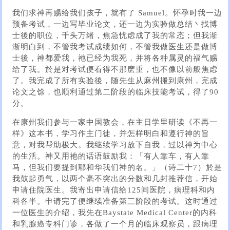
我们求神再赐给我们孩子，就有了 Samuel。怀孕时我一边
预备考试，一边写毕业论文，还一边为实验做总结丶找博
士後的职位，千头万绪，焦急忧虑成了我的常态；但我渐
渐明白到，不管我考试成绩如何，不管我做医生还是做博
士後，神都爱我，祂已经为我死，并将各种属灵的福气赐
给了我。於是对考试便看得不那麽重，也不像以前般焦虑
了。我完成了所有实验後，随先生从麻州搬到康州，完成
论文之馀，也顺利通过第二阶段的临床技能考试，得了90
分。
在康州我们参与一家中国教会，在主日学里研读《不再一
样》这本书，学习作主门徒，并怎样明白和遵行神的旨
意，对我帮助极大。我继续学习放下自我，过以神为中心
的生活。神又用祂的话语鼓励我：「有人靠车，有人靠
马，但我们要提到耶和华我们神的名。」（诗二十7）於是
我鼓起勇气，以两个毫不突出的分数和几封推荐信，开始
申请住院医生。我寄出申请信给125间医院，病理科和内
科各半。申请完了便继续准备第三阶段的考试。这时通过
一位医生的介绍，我先在Baystate Medical Center的内科
和乳腺癌专科门诊，各做了一个月的临床观察员，跟病理