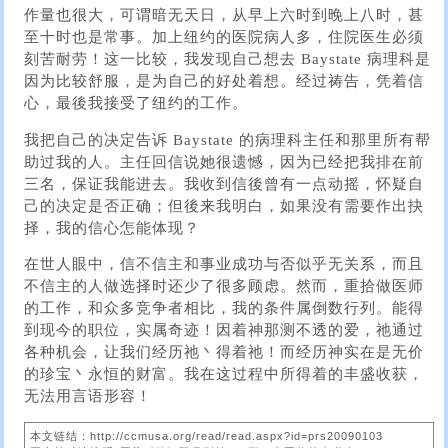
作量也很大，可谓暗无天日，从早上六时到晚上八时，甚
至十时也是常事。加上纽约的医院病人多，住院医生必须
刻苦耐劳！这一比较，我发现自己想去 Baystate 病理科是
因为比较舒服，是为自己的好处着想。经过祷告，凭着信
心，最後我接受了纽约的工作。
我把自己的决定告诉 Baystate 的病理科主任和那里所有帮
助过我的人。主任回信说她很遗憾，因为已经把我排在前
三名，保证我能进去。我收到信後曾有一点动摇，怀疑自
己的决定是否正确；但後来我明白，如果没有需要作出抉
择，我的信心怎能体现？
在世人眼中，信不信主和事业成功与否似乎无关系，而且
不信主的人做选择时还少了很多顾虑。然而，重拾做医师
的工作，和众多竞争者相比，我的条件属倒数行列。能得
到现今的职位，实属奇迹！因着神那测不透的爱，祂通过
各种机会，让我们经历祂丶得着祂！而经历神实在是无价
的珍宝丶永恒的财富。我在这过程中所得着的丰盛收获，
无法用言语形容！
本文链结：http://ccmusa.org/read/read.aspx?id=prs20090103