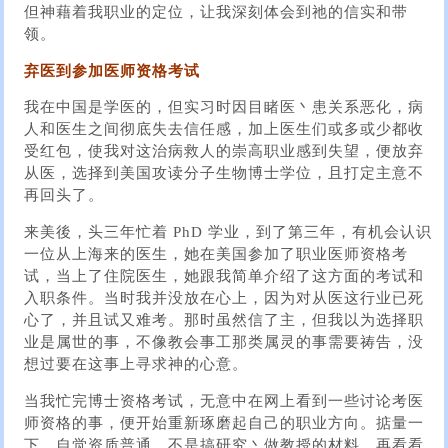
但神藉着我职业的定位，让我深刻体会到祂的信实和带
领。
弃医到参加医师资格考试
我在中国是学医的，但实习时因目睹医丶患关系恶化，病
人和医生之间彻底失去信任感，加上医生们或多或少都收
受红包，使我对这治病救人的崇高职业感到失望，便放弃
从医，选择到美国攻读分子生物博士学位，且打定主意不
再回头了。
来美後，头三年忙着 PhD 学业，到了第三年，有机会认识
一位从上海来的医生，她在美国参加了职业医师资格考
试，当上了住院医生，她跟我简单介绍了这方面的考试和
入职条件。当时我并没放在心上，因为对从医这行业已死
心了，并且试又难考。那时虽然信了主，但我以为选择职
业是属世的事，不像教会事工那类属灵的事需要祷告，没
想过要在这事上寻求神的心意。
当我忙完博士资格考试，无意中在网上看到一些讨论考医
师资格的事，便开始重新琢磨起自己的职业方向。掂量一
下，自觉资质普通，不是搞研究丶做教授的材料。再看看