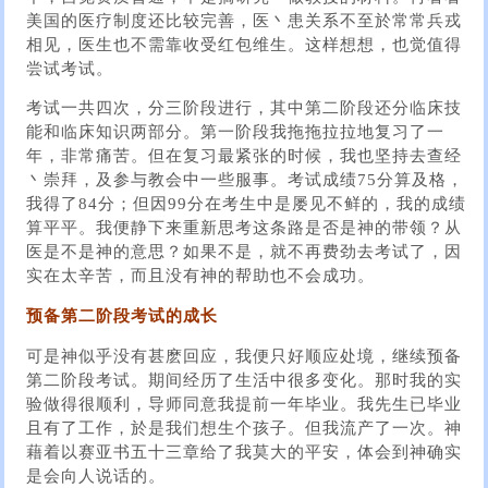
美国的医疗制度还比较完善，医丶患关系不至於常常兵戎
相见，医生也不需靠收受红包维生。这样想想，也觉值得
尝试考试。
考试一共四次，分三阶段进行，其中第二阶段还分临床技
能和临床知识两部分。第一阶段我拖拖拉拉地复习了一
年，非常痛苦。但在复习最紧张的时候，我也坚持去查经
丶崇拜，及参与教会中一些服事。考试成绩75分算及格，
我得了84分；但因99分在考生中是屡见不鲜的，我的成绩
算平平。我便静下来重新思考这条路是否是神的带领？从
医是不是神的意思？如果不是，就不再费劲去考试了，因
实在太辛苦，而且没有神的帮助也不会成功。
预备第二阶段考试的成长
可是神似乎没有甚麽回应，我便只好顺应处境，继续预备
第二阶段考试。期间经历了生活中很多变化。那时我的实
验做得很顺利，导师同意我提前一年毕业。我先生已毕业
且有了工作，於是我们想生个孩子。但我流产了一次。神
藉着以赛亚书五十三章给了我莫大的平安，体会到神确实
是会向人说话的。