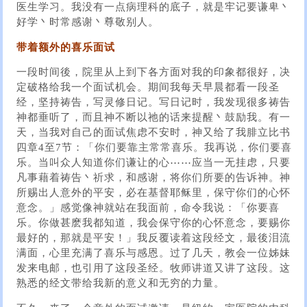
医生学习。我没有一点病理科的底子，就是牢记要谦卑丶
好学丶时常感谢丶尊敬别人。
带着额外的喜乐面试
一段时间後，院里从上到下各方面对我的印象都很好，决
定破格给我一个面试机会。期间我每天早晨都看一段圣
经，坚持祷告，写灵修日记。写日记时，我发现很多祷告
神都垂听了，而且神不断以祂的话来提醒丶鼓励我。有一
天，当我对自己的面试焦虑不安时，神又给了我腓立比书
四章4至7节：「你们要靠主常常喜乐。我再说，你们要喜
乐。当叫众人知道你们谦让的心⋯⋯应当一无挂虑，只要
凡事藉着祷告丶祈求，和感谢，将你们所要的告诉神。神
所赐出人意外的平安，必在基督耶稣里，保守你们的心怀
意念。」感觉像神就站在我面前，命令我说：「你要喜
乐。你做甚麽我都知道，我会保守你的心怀意念，要赐你
最好的，那就是平安！」我反覆读着这段经文，最後泪流
满面，心里充满了喜乐与感恩。过了几天，教会一位姊妹
发来电邮，也引用了这段圣经。牧师讲道又讲了这段。这
熟悉的经文带给我新的意义和无穷的力量。