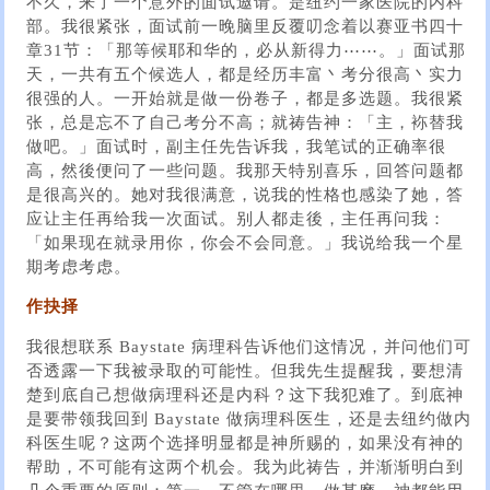
不久，来了一个意外的面试邀请。是纽约一家医院的内科
部。我很紧张，面试前一晚脑里反覆叨念着以赛亚书四十
章31节：「那等候耶和华的，必从新得力⋯⋯。」面试那
天，一共有五个候选人，都是经历丰富丶考分很高丶实力
很强的人。一开始就是做一份卷子，都是多选题。我很紧
张，总是忘不了自己考分不高；就祷告神：「主，袮替我
做吧。」面试时，副主任先告诉我，我笔试的正确率很
高，然後便问了一些问题。我那天特别喜乐，回答问题都
是很高兴的。她对我很满意，说我的性格也感染了她，答
应让主任再给我一次面试。别人都走後，主任再问我：
「如果现在就录用你，你会不会同意。」我说给我一个星
期考虑考虑。
作抉择
我很想联系 Baystate 病理科告诉他们这情况，并问他们可
否透露一下我被录取的可能性。但我先生提醒我，要想清
楚到底自己想做病理科还是内科？这下我犯难了。到底神
是要带领我回到 Baystate 做病理科医生，还是去纽约做内
科医生呢？这两个选择明显都是神所赐的，如果没有神的
帮助，不可能有这两个机会。我为此祷告，并渐渐明白到