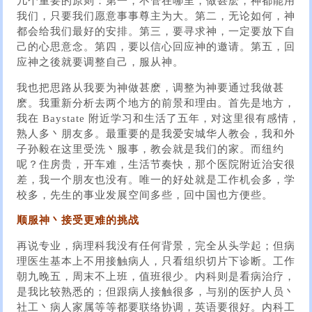
几个重要的原则：第一，不管在哪里，做甚麽，神都能用
我们，只要我们愿意事事尊主为大。第二，无论如何，神
都会给我们最好的安排。第三，要寻求神，一定要放下自
己的心思意念。第四，要以信心回应神的邀请。第五，回
应神之後就要调整自己，服从神。
我也把思路从我要为神做甚麽，调整为神要通过我做甚
麽。我重新分析去两个地方的前景和理由。首先是地方，
我在 Baystate 附近学习和生活了五年，对这里很有感情，
熟人多丶朋友多。最重要的是我爱安城华人教会，我和外
子孙毅在这里受洗丶服事，教会就是我们的家。而纽约
呢？住房贵，开车难，生活节奏快，那个医院附近治安很
差，我一个朋友也没有。唯一的好处就是工作机会多，学
校多，先生的事业发展空间多些，回中国也方便些。
顺服神丶接受更难的挑战
再说专业，病理科我没有任何背景，完全从头学起；但病
理医生基本上不用接触病人，只看组织切片下诊断。工作
朝九晚五，周末不上班，值班很少。内科则是看病治疗，
是我比较熟悉的；但跟病人接触很多，与别的医护人员丶
社工丶病人家属等等都要联络协调，英语要很好。内科工