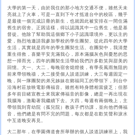
大學的第一天，由於我住的那小地方交通不便，雖然天未
亮就上了火車，可是一直到下午才抵達台中的校區，幾乎
是最後一個完成註冊的新生，也就因此被安排在一間住滿
舊生的宿舍。正因這樣，得以認識其中一位舊生，他是基
督徒。他除了幫助我這個鄉下小子認識環境外，更以主的
愛，熱烈地邀請我參加學校的學生團契。從此四年的大學
生活，其實就是四年的學生團契生活。在團契中，我清楚
重生得救，喜樂平安充滿我心，原本滿腦灰色與憂愁的思
想一掃而光，四年的團契生活帶給我們許多歡笑與甜美的
回憶。大一、大二，每晚宿舍熄燈後，有學長風雨無阻的
前來帶領晚禱，大二接受個人談道訓練，大三每週固定一
晚，與一隊團契的弟兄姊妹在鄉福同工的帶領下，到台中
沿海村莊放映電影傳福音。雖然有時身體相當疲乏；但那
多年前目睹宣教士來我家傳福音的影像，總是一再出現在
我腦海，激勵著我繼續下去。大四，每週有兩個晚上，主
帶領我到育幼院（孤兒院）教孩子們功課，並向他們傳福
音，他們總是有問不完的問題，每次都是在歡笑聲和淚水
中互道晚安再見。
大二那年，在學園傳道會所舉辦的個人談道訓練班上，我