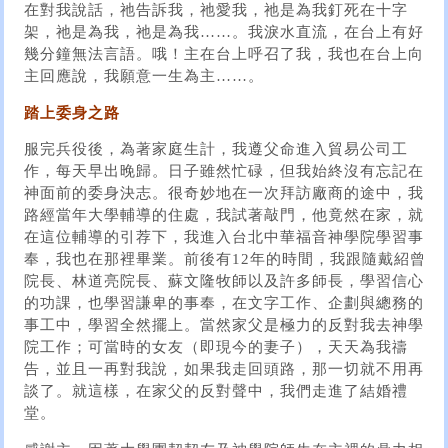
在對我說話，祂告訴我，祂愛我，祂是為我釘死在十字
架，祂是為我，祂是為我……。我淚水直流，在台上有好
幾分鐘無法言語。哦！主在台上呼召了我，我也在台上向
主回應說，我願意一生為主……。
踏上委身之路
服完兵役後，為著家庭生計，我遵父命進入貿易公司工
作，每天早出晚歸。日子雖然忙碌，但我始終沒有忘記在
神面前的委身決志。很奇妙地在一次拜訪廠商的途中，我
路經當年大學輔導的住處，我試著敲門，他竟然在家，就
在這位輔導的引荐下，我進入台北中華福音神學院學習事
奉，我也在那裡畢業。前後有12年的時間，我跟隨戴紹曾
院長、林道亮院長、蘇文隆牧師以及許多師長，學習信心
的功課，也學習謙卑的事奉，在文字工作、企劃與總務的
事工中，學習全然擺上。當然家父是極力的反對我去神學
院工作；可當時的女友（即現今的妻子），天天為我禱
告，並且一再對我說，如果我走回頭路，那一切就不用再
談了。就這樣，在家父的反對聲中，我們走進了結婚禮
堂。