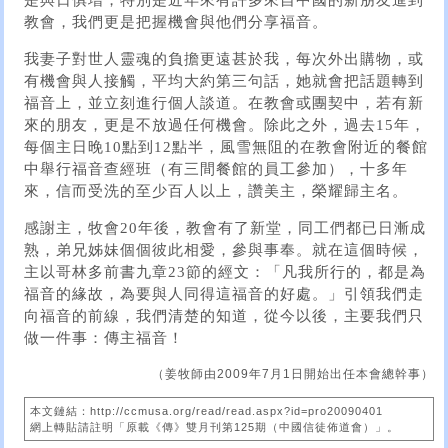
是與日俱增，特別是近年來有許多來自中國的新朋友進到
教會，我們更是把握機會與他們分享福音。
我妻子對世人靈魂的負擔更遠甚於我，每次外出購物，或
有機會與人接觸，平均大約第三句話，她就會把話題轉到
福音上，並立刻進行個人談道。在教會或團契中，若有新
來的朋友，更是不放過任何機會。除此之外，過去15年，
每個主日晚10點到12點半，風雪無阻的在教會附近的餐館
中舉行福音查經班（有三間餐館的員工參加），十多年
來，信而受洗的至少百人以上，讚美主，榮耀歸主名。
感謝主，牧會20年後，教會有了新堂，同工們都已日漸成
熟，弟兄姊妹個個彼此相愛，參與事奉。就在這個時候，
主以哥林多前書九章23節的經文：「凡我所行的，都是為
福音的緣故，為要與人同得這福音的好處。」引領我們走
向福音的前線，我們清楚的知道，從今以後，主要我們只
做一件事：傳主福音！
（姜牧師由2009年7月1日開始出任本會總幹事）
本文鏈結：http://ccmusa.org/read/read.aspx?id=pro20090401
網上轉貼請註明「原載《傳》雙月刊第125期（中國信徒佈道會）」。