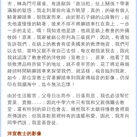
市，轉為門可羅雀。有誰願與「政治犯」扯上關係？帶著
滿臉的疑惑，我走到屋前向遠方眺望，真的，的確有個人
騎著腳踏車，朝我家而來。由於那石子鋪的山路難行，起
先他還慢慢的騎著，後來不得不將腳踏車扛在肩上，一步
一步的走近。哦！我知道他是誰，他就是鎮上教會的外國
牧師！原來，我家被鎮公所列為三級貧戶；因此，有通知
告訴我們，在鎮上的教會有從美國來的救濟物資，我們可
以去領。當時父親不肯自己去領，每次都指派我去，因此
我就認識了教會裡的洋牧師（宣教士）。原來，他看了我
領救濟品時所留下的地址，就不畏辛苦的，花了將近兩個
鐘頭時間騎腳踏車來探望我們。就這樣，福音臨到我家。
如今，那位宣教士背著腳踏車到我家傳福音的影像，仍深
印在我腦海中，迄今無法忘懷！
由於生活艱苦，父母日出而作，日落而息，我也必須幫忙
賣菜、賣雞……；因此中學六年只有我和父親偶爾去教
堂，還有特別的節日也會去。雖然我不太聽得懂教會裡面
所傳講的；但我喜歡那裡特有的溫暖和愛。因此，我常向
同學們說，我是基督徒。
洋宣教士的影像