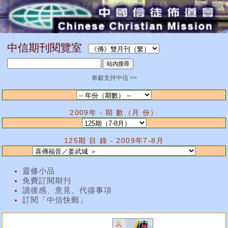
中信期刊閱覽室
奉獻支持中信 >>
2009年 - 期 數（月 份）
125期 目 錄 - 2009年7-8月
靈修小品
免費訂閱期刊
讀後感、意見、代禱事項
訂閱「中信快郵」