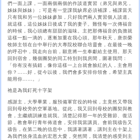
們一面上課，一面兩個兩個的作談道實習（弟兄與弟兄，
姊妹與姊妹）；可是有一堂課我缺席必須補課，補課當天
只有我和另一位姊妹參加，只好我們兩人實習個人談道。
就這樣，這位姊妹日後成了我的妻子。難怪每一次傳福音
的時候，我心頭總有甜甜的滋味。主把那傳福音的負擔就
這樣一點一滴的，逐漸加重在我心頭。那年秋天，唐崇榮
牧師主領在台中舉行的大專院校聯合培靈會，在最後一晚
的呼召中，我走向台前，願意將一生奉獻給主使用。那天
回到宿舍，幾個團契的同工特別到我房間，圍著我問：
「你有沒有搞錯，像你這樣一上台就會臉紅的人，主會用
你？……好，從今以後，我們會多安排你領會，希望主真
能用你……。」
祂是為我釘死十字架
感謝主，大學畢業，服預備軍官役的時候，主竟然又帶我
回到母校旁的空軍基地。從此，我又回到母校的團契與教
會，主繼續訓練造就我。清楚記得那一年的受難節、復活
節，教會舉行青年佈道會，安排我當講員。會前我禱告又
禱告，在第二晚的信息中，我講著講著，講到主在十架上
為我們捨身流血的宏恩大愛，突然間，我清楚的感受到主