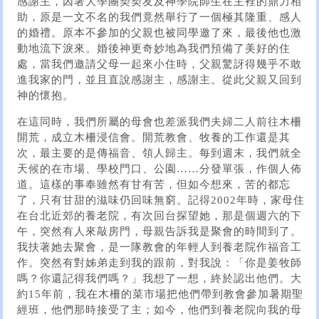
感謝主，因著大學團契契友及神學院師生在主裡的鼎力相
助，原是一文不名的我們竟然舉行了一個極其隆重、感人
的婚禮。原本不參加的父親也被同學邀了來，最後他也激
動地流下淚來。婚後神更奇妙地為我們預備了美好的住
處，當我們邀請父母一起來小住時，父親驚訝得幾乎不敢
進我家的門，並且直說感謝主，感謝主。從此父親又回到
神的懷抱。
在這同時，我們所屬的母會也差派我們夫婦二人前往木柵
開荒，成立木柵浸信會。開荒教會、牧養的工作還是其
次，最主要的是傳福音、領人歸主。每到週末，我們就全
天候的在市場、學校門口、公園……分發單張，作個人佈
道。這樣的事奉雖然有甘有苦，但如今想來，苦的都忘
了，只有甘甜的滋味仍回味無窮。記得2002年時，家母住
在台北近郊的養老院，有次回台探望她，那是個週六的下
午，突然有人來敲房門，母親告訴我是聚會的時間到了。
我扶著她去聚會，是一隊教會的年輕人到養老院作福音工
作。突然有對姊弟走到我的跟前，對我說：「你是姜牧師
嗎？你還記得我們嗎？」我想了一想，終於認出他們。大
約15年前，我在木柵的菜市場把他們帶到教會參加暑期聖
經班，他們那時接受了主；如今，他們到養老院向我的母