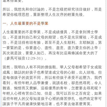
還來得重要。
所以，我想先和你討論的，不是怎樣把研究項目做好，而是
希望你梳理思想，重新整理人生次序的輕重先後。
一、人生最重要的不是學業
人生最重要的不是學業，不是成績優異，不是拿到博士學
位，不是達到自己和父母的期望，也不是光宗耀祖，不是成
功，不是活得有頭有臉，甚至不是人生順利。主耶穌說，第
一要緊的是，你要盡心、盡性、盡意、盡力愛主你的上帝；
其次就是說，要愛人如己。再沒有比這兩條誡命更大的了
（參馬可福音12:29-31）。
當然，我明白人有不同的價值觀。華人父母都希望子女成龍
成鳳；聽話的好孩子也希望達成父母的心願，出人頭地。但
是每個孩子的資質不同，所以有些孩子承受不起壓力。我們
看到，有些年輕人品學兼優，就讀名校，卻忽然尋死，令人
難過、惋惜而又費解。這樣優秀的青年，怎麼要去尋死呢？
年輕人心裡有苦自己知。但是，我可以百分之百肯定，如果
這些年輕人的父母知道孩子心裡的痛苦掙扎，他們肯定寧可
讓孩子平凡而健康快樂地活著，也不要去做甚麼菁英。