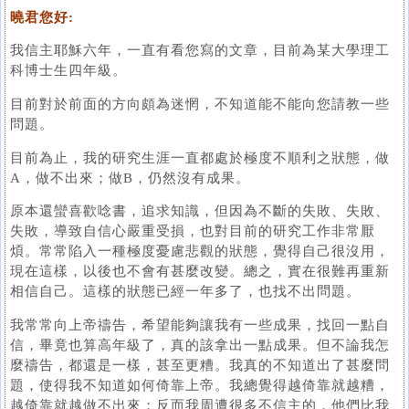
曉君您好:
我信主耶穌六年，一直有看您寫的文章，目前為某大學理工
科博士生四年級。
目前對於前面的方向頗為迷惘，不知道能不能向您請教一些
問題。
目前為止，我的研究生涯一直都處於極度不順利之狀態，做
A，做不出來；做B，仍然沒有成果。
原本還蠻喜歡唸書，追求知識，但因為不斷的失敗、失敗、
失敗，導致自信心嚴重受損，也對目前的研究工作非常厭
煩。常常陷入一種極度憂慮悲觀的狀態，覺得自己很沒用，
現在這樣，以後也不會有甚麼改變。總之，實在很難再重新
相信自己。這樣的狀態已經一年多了，也找不出問題。
我常常向上帝禱告，希望能夠讓我有一些成果，找回一點自
信，畢竟也算高年級了，真的該拿出一點成果。但不論我怎
麼禱告，都還是一樣，甚至更糟。我真的不知道出了甚麼問
題，使得我不知道如何倚靠上帝。我總覺得越倚靠就越糟，
越倚靠就越做不出來；反而我周遭很多不信主的，他們比我