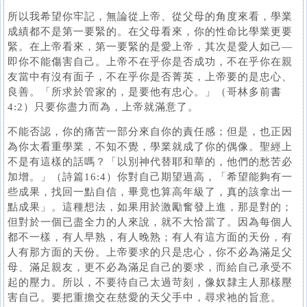
所以我希望你牢記，無論從上帝、從父母的角度來看，學業
成績都不是第一要緊的。在父母看來，你的性命比學業更要
緊。在上帝看來，第一要緊的是愛上帝，其次是愛人如己—
即你不能傷害自己。上帝不在乎你是否成功，不在乎你在親
友當中有沒有面子，不在乎你是否菁英，上帝要的是忠心、
良善。「所求於管家的，是要他有忠心。」（哥林多前書
4:2）只要你盡力而為，上帝就滿意了。
不能否認，你的痛苦一部分來自你的責任感；但是，也正因
為你太看重學業，不知不覺，學業就成了你的偶像。聖經上
不是有這樣的話嗎？「以別神代替耶和華的，他們的愁苦必
加增。」（詩篇16:4）你對自己期望過高，「希望能夠有一
些成果，找回一點自信，畢竟也算高年級了，真的該拿出一
點成果」。這種想法，如果用於激勵奮發上進，那是對的；
但對於一個已盡全力的人來說，就不大恰當了。因為每個人
都不一樣，有人早熟，有人晚熟；有人有這方面的天份，有
人有那方面的天份。上帝要求的只是忠心，你不必為滿足父
母、滿足親友，更不必為滿足自己的要求，而給自己承受不
起的壓力。所以，不要待自己太過苛刻，像奴隸主人那樣壓
害自己。要把重擔交在慈愛的天父手中，尋求祂的旨意。