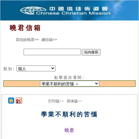
曉 君 信 箱
寫信給曉君>>
總目錄>>
類 別：
點 擊 題 目 選 閱：
打印版>>
简体版>>
學業不順利的苦惱
曉君