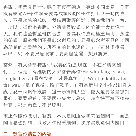
再說，學業真是一切嗎？有沒有聽過「英雄莫問出處」？有
沒有聽過A+學生將來要為成績B級的學生打工？一時的成
敗，不是永遠的成敗。我借用聖經的話，因為我們信上帝:
「所以，我們不喪膽。外體雖然毀壞，內心卻一天新似一
天。我們這至暫至輕的苦楚，要為我們成就極重無比、永遠
的榮耀。原來我們不是顧念所見的，乃是顧念所不見的；因
為所見的是暫時的，所不見的是永遠的。」（哥林多後書
4:16-18）不要只顧眼前，要高瞻遠矚，想到將來。
當然，有人會堅持說:「我要的就是現在，不在乎將來如
何。」但是，有經驗的人都會告訴你:He who laughs last,
laughs best.（最後笑的，才是真笑。）Win the battle, lose
the war.（贏了戰役，輸了戰爭。）有甚麼用？小不忍則亂大
謀，忍一時風平浪靜，退一步海闊天空，做人最要緊是抓到
重心，要看得遠，不要因小失大，為求一時之快而種下後患
無窮，那是愚蠢，不是聰明。
求上帝賜你聰明、智慧，不只是闖過做學問這個關口，而是
闖過思想打結，以致人生輕重顛倒、次序混亂這個大關口！
二、豐富你禱告的內容