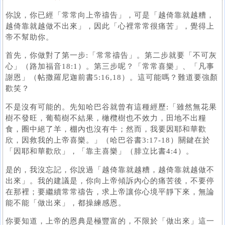
你說，你已經「常常向上帝禱告」，可是「越倚靠就越糟，
越倚靠就越做不出來」，因此「心裡常常很痛苦」，覺得上
帝不幫助你。
首先，你做對了第一步:「常常禱告」。第二步就要「不可灰
心」（路加福音18:1）。第三步呢？「常常喜樂」、「凡事
謝恩」（帖撒羅尼迦前書5:16,18）。這可能嗎？難道要強顏
歡笑？
不是沒有可能的。先知哈巴谷就曾有這種經歷:「雖然無花果
樹不發旺，葡萄樹不結果，橄欖樹也不效力，田地不出糧
食，圈中絕了羊，棚內也沒有牛；然而，我要因耶和華歡
欣，因救我的上帝喜樂。」（哈巴谷書3:17-18）關鍵在於
「因耶和華歡欣」，「靠主喜樂」（腓立比書4:4）。
是的，我沒忘記，你說過「越倚靠就越糟，越倚靠就越做不
出來」。我的建議是，你向上帝傾訴內心的痛苦後，不要停
在那裡；要繼續常常禱告，求上帝讓你心境平靜下來，無論
能不能「做出來」，都操練感恩。
你要知道，上帝的恩典是極豐富的，不限於「做出來」這一