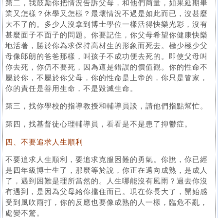
第二，我鼓勵你把情況告訴父母，和他們商量，如果延期畢
業又怎樣？休學又怎樣？最壞情況不過是如此而已，沒甚麼
大不了的。多少人沒拿到博士學位一樣活得快樂光彩，沒有
甚麼面子不面子的問題。你要記住，你父母希望你健康快樂
地活著，勝於你為求保持高材生的形象而死去。極少極少父
母像郎朗的爸爸那樣，叫孩子不成功便去死的。即使父母叫
你去死，你仍不要死，因為這是錯誤的價值觀。你的性命不
屬於你，不屬於你父母，你的性命是上帝的，你只是管家，
你的責任是善用生命，不是毀滅生命。
第三，找你學校的指導教授和輔導員談，請他們指點幫忙。
第四，找基督徒心理輔導員，看看是不是患了抑鬱症。
四、不要追求人生順利
不要追求人生順利，要追求克服困難的勇氣。你說，你已經
是四年級博士生了，那麼等於說，你正在邁向成熟，是成人
了，遇到困難是理所當然的。人生哪能沒有風雨？過去你沒
有遇到，是因為父母給你擋住而已。現在你長大了，開始感
受到風吹雨打，你的反應也要像成熟的人一樣，臨危不亂，
處變不驚。