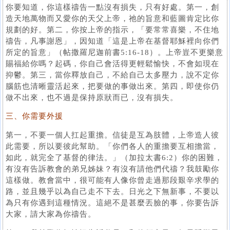
你要知道，你這樣禱告一點沒有損失，只有好處。第一，創
造天地萬物而又愛你的天父上帝，祂的旨意和藍圖肯定比你
規劃的好。第二，你按上帝的指示，「要常常喜樂，不住地
禱告，凡事謝恩」，因知道「這是上帝在基督耶穌裡向你們
所定的旨意」（帖撒羅尼迦前書5:16-18）。上帝豈不更樂意
賜福給你嗎？起碼，你自己會活得更輕鬆愉快，不會如現在
抑鬱。第三，當你釋放自己，不給自己太多壓力，說不定你
腦筋也清晰靈活起來，把要做的事做出來。第四，即使你仍
做不出來，也不過是保持原狀而已，沒有損失。
三、你需要外援
第一，不要一個人扛起重擔。信徒是互為肢體，上帝造人彼
此需要，所以要彼此幫助。「你們各人的重擔要互相擔當，
如此，就完全了基督的律法。」（加拉太書6:2）你的困難，
有沒有告訴教會的弟兄姊妹？有沒有請他們代禱？我鼓勵你
這樣做。教會當中，很可能有人像你曾走過那段艱辛求學的
路，並且幾乎以為自己走不下去。日光之下無新事，不要以
為只有你遇到這種情況。這絕不是甚麼丟臉的事，你要告訴
大家，請大家為你禱告。