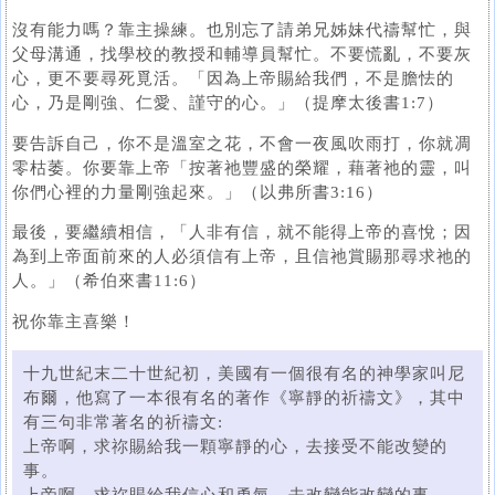
沒有能力嗎？靠主操練。也別忘了請弟兄姊妹代禱幫忙，與
父母溝通，找學校的教授和輔導員幫忙。不要慌亂，不要灰
心，更不要尋死覓活。「因為上帝賜給我們，不是膽怯的
心，乃是剛強、仁愛、謹守的心。」（提摩太後書1:7）
要告訴自己，你不是溫室之花，不會一夜風吹雨打，你就凋
零枯萎。你要靠上帝「按著祂豐盛的榮耀，藉著祂的靈，叫
你們心裡的力量剛強起來。」（以弗所書3:16）
最後，要繼續相信，「人非有信，就不能得上帝的喜悅；因
為到上帝面前來的人必須信有上帝，且信祂賞賜那尋求祂的
人。」（希伯來書11:6）
祝你靠主喜樂！
十九世紀末二十世紀初，美國有一個很有名的神學家叫尼
布爾，他寫了一本很有名的著作《寧靜的祈禱文》，其中
有三句非常著名的祈禱文:
上帝啊，求祢賜給我一顆寧靜的心，去接受不能改變的
事。
上帝啊，求祢賜給我信心和勇氣，去改變能改變的事。