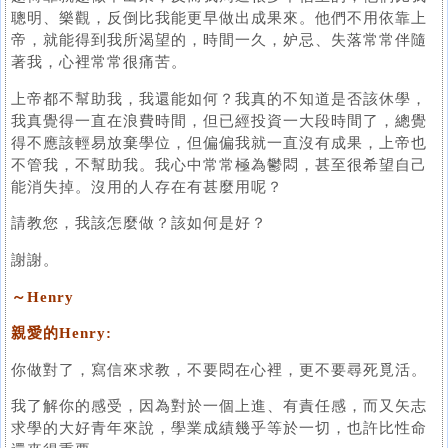
聰明、樂觀，反倒比我能更早做出成果來。他們不用依靠上
帝，就能得到我所渴望的，時間一久，妒忌、失落常常伴隨
著我，心裡常常很痛苦。
上帝都不幫助我，我還能如何？我真的不知道是否該休學，
我真覺得一直在浪費時間，但已經投資一大段時間了，總覺
得不應該輕易放棄學位，但偏偏我就一直沒有成果，上帝也
不管我，不幫助我。我心中常常極為鬱悶，甚至很希望自己
能消失掉。沒用的人存在有甚麼用呢？
請教您，我該怎麼做？該如何是好？
謝謝。
～Henry
親愛的Henry:
你做對了，寫信來求教，不要悶在心裡，更不要尋死覓活。
我了解你的感受，因為對於一個上進、有責任感，而又矢志
求學的大好青年來說，學業成績幾乎等於一切，也許比性命