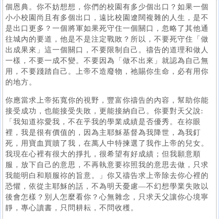
個恩典。你不妨想想，你們的校園有多少個出口？如果一個
小小校園尚且有多個出口，遠比校園遼闊複雜的人生，是不
是出口更多？一個將軍如果死守住一個關口，忽略了其他通
往城內的要道，他是不是注定戰敗？所以，不要死守住「做
出成果來」這一個關口，不要限制自己。禱告的道理和做人
一樣，不要一成不變。不要因為「做不出來」就認為自己無
用，不要踐踏自己。上帝不造廢物，祂賜你生命，必有用你
的地方。
你應當求上帝拓寬你的視野，豐富你禱告的內容，幫助你能
接受成功，也能接受失敗，更能接納自己。你要對天父說:
「我知道祢愛我，不在乎我的學業成績是否優秀。在祢眼
裡，我是很有價值的，因為主耶穌基督為我降世，為我釘
死，用寶血買贖了我，在萬人中特揀選了我作上帝的兒女。
我現在心裡有很大的掙扎，很希望有好成績；但我願意順
服，放下自己的意思，不再執意要祢照我的意思去做，只求
我能明白和順服祢的旨意。」你又禱告求上帝除去你心裡的
恐懼，依從主耶穌的話，不為明天憂慮—不幻想學業失敗以
後會怎樣？別人怎麼看你？心無雜念，只求天父讓你心境寧
靜，專心讀書，只問耕耘，不問收穫。