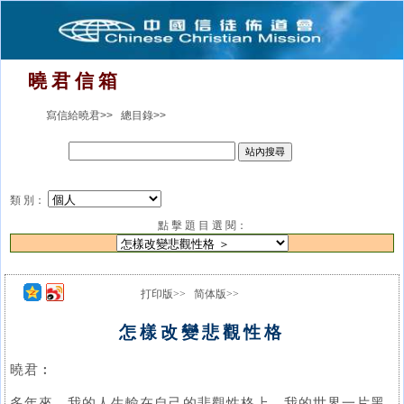
曉 君 信 箱
寫信給曉君>>
總目錄>>
類 別：
點 擊 題 目 選 閱：
打印版>>
简体版>>
怎樣改變悲觀性格
曉君︰
多年來，我的人生輸在自己的悲觀性格上。我的世界一片黑