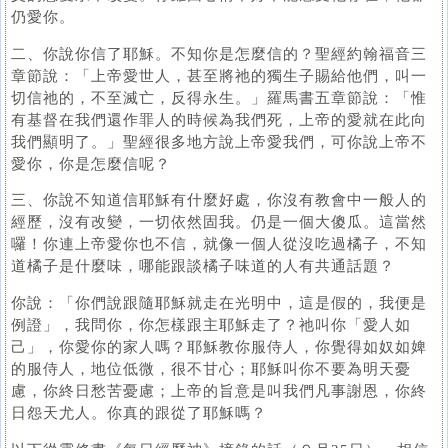
仍愛你。
二、你說你信了耶穌。不知你是怎麼信的？聖經約翰福音三
章節說：「上帝愛世人，甚至將祂的獨生子賜給他們，叫一
切信祂的，不至滅亡，反得永生。」羅馬書五章節說：「惟
有基督在我們還作罪人的時候為我們死，上帝的愛就在此向
我們顯明了。」聖經很多地方說上帝愛我們，可你說上帝不
愛你，你是怎麼信呢？
三、你說不知道信耶穌有什麼好處，你沒有教會中一般人的
經歷，沒有改變，一切依然固我。仍是一個大傻瓜。這當然
囉！你連上帝愛你也不信，就像一個人從沒吃過橘子，不知
道橘子是什麼味，哪能跟談橘子味道的人有共通話題？
你說：「你們說跟隨耶穌就走在光明中，這是假的，我便是
例證」，我問你，你怎樣跟主耶穌走了？祂叫你「愛人如
己」，你愛你的家人嗎？耶穌教你服侍人，你覺得如奴如婢
的服侍人，地位低微，很不甘心；耶穌叫你不要為明天憂
慮，你終日愁苦憂慮；上帝的旨意是叫我們凡事謝恩，你終
日怨天尤人。你真的跟從了耶穌嗎？