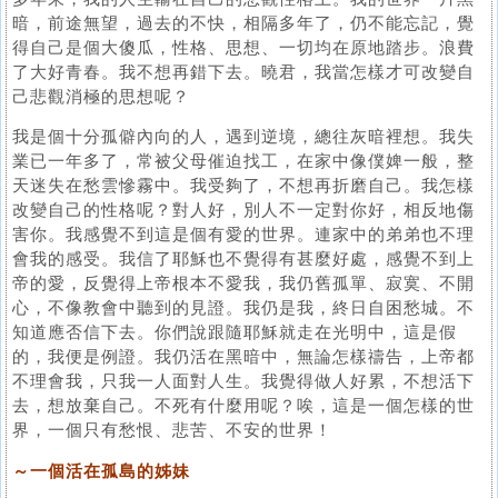
暗，前途無望，過去的不快，相隔多年了，仍不能忘記，覺
得自己是個大傻瓜，性格、思想、一切均在原地踏步。浪費
了大好青春。我不想再錯下去。曉君，我當怎樣才可改變自
己悲觀消極的思想呢？
我是個十分孤僻內向的人，遇到逆境，總往灰暗裡想。我失
業已一年多了，常被父母催迫找工，在家中像僕婢一般，整
天迷失在愁雲慘霧中。我受夠了，不想再折磨自己。我怎樣
改變自己的性格呢？對人好，別人不一定對你好，相反地傷
害你。我感覺不到這是個有愛的世界。連家中的弟弟也不理
會我的感受。我信了耶穌也不覺得有甚麼好處，感覺不到上
帝的愛，反覺得上帝根本不愛我，我仍舊孤單、寂寞、不開
心，不像教會中聽到的見證。我仍是我，終日自困愁城。不
知道應否信下去。你們說跟隨耶穌就走在光明中，這是假
的，我便是例證。我仍活在黑暗中，無論怎樣禱告，上帝都
不理會我，只我一人面對人生。我覺得做人好累，不想活下
去，想放棄自己。不死有什麼用呢？唉，這是一個怎樣的世
界，一個只有愁恨、悲苦、不安的世界！
～一個活在孤島的姊妹