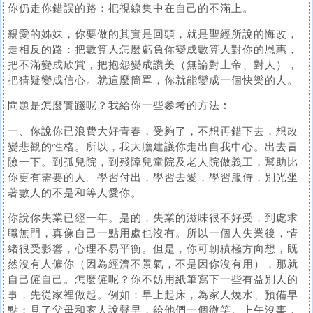
你仍走你錯誤的路：把視線集中在自己的不滿上。
親愛的姊妹，你要做的其實是回頭，就是聖經所說的悔改，
走相反的路：把數算人怎麼虧負你變成數算人對你的恩惠，
把不滿變成欣賞，把抱怨變成讚美（無論對上帝、對人），
把猜疑變成信心。就這麼簡單，你就能變成一個快樂的人。
問題是怎麼實踐呢？我給你一些參考的方法︰
一、你說你已浪費大好青春，受夠了，不想再錯下去，想改
變悲觀的性格。所以，我大膽建議你走出自我中心。出去冒
險一下。到孤兒院，到殘障兒童院及老人院做義工，幫助比
你更有需要的人。學習付出，學習去愛，學習服侍，別光坐
著數人的不是和等人愛你。
你說你失業已經一年。是的，失業的滋味很不好受，到處求
職無門，真像自己一點用處也沒有。所以一個人失業後，情
緒很受影響，心理不易平衡。但是，你可朝積極方向想，既
然沒有人僱你（因為經濟不景氣，不是因你沒有用），那就
自己僱自己。怎麼僱呢？你不妨用紙筆寫下一些有益別人的
事，先從家裡做起。例如：早上起床，為家人燒水、預備早
點；見了父母和家人說聲早，給他們一個微笑。上午沒事，