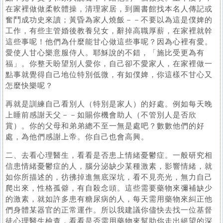
在家裡做做柔軟體操，清理家居，到圖書館找本名人傳記或
奮鬥成功史來讀；黃昏為家人燒飯－－不要以為這是僕婢的
工作，有些主管婚後教養兒女，辭掉高職厚薪，在家裡就幹
這些事呢！他們為什麼能甘心做這些事呢？因為心裡有愛。
愛使人甘心樂意服侍人。耶穌說的不錯，「施比受更為有
福」。你整天盼望別人愛你，自己卻不愛家人，在家裡做一
點事就覺得自己地位特別低微，有如僕婢，你這樣不甘心又
怎麼快樂呢？
再就是訓練自己看別人（特別是家人）的好處。例如每天晚
上睡前感謝天父－－如賜你機會助人（不管別人是否欣
賞）。你的父母和弟弟總不至一無是處吧？數數他們的好
處，為他們感謝上帝。你自己也會高興。
二、去看心理醫生，看看是否患上情緒憂鬱症。一般研究相
信患情緒憂鬱症的人，腦分泌缺少某種激素，影響情緒，就
如你所描述的，彷彿掉進無底深坑，看不見亮光，無力自己
爬出來，性格孤僻，有自殺念頭。這些需要藥物來彌補缺少
的激素，就如許多患有糖尿病的人，每天需用藥物來糾正他
們身體某器官的正常運作。所以我建議你儘快去找一位基督
徒心理醫生檢查，看看是否需用藥物來幫助你走出絕望的深