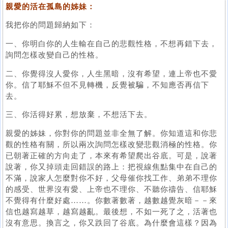
親愛的活在孤島的姊妹：
我把你的問題歸納如下：
一、你明白你的人生輸在自己的悲觀性格，不想再錯下去，
詢問怎樣改變自己的性格。
二、你覺得沒人愛你，人生黑暗，沒有希望，連上帝也不愛
你。信了耶穌不但不見轉機，反覺被騙，不知應否再信下
去。
三、你活得好累，想放棄，不想活下去。
親愛的姊妹，你對你的問題並非全無了解。你知道這和你悲
觀的性格有關，所以兩次詢問怎樣改變悲觀消極的性格。你
已朝著正確的方向走了，本來有希望爬出谷底。可是，說著
說著，你又掉頭走回錯誤的路上：把視線焦點集中在自己的
不滿，說家人怎麼對你不好，父母催你找工作、弟弟不理你
的感受、世界沒有愛、上帝也不理你、不聽你禱告、信耶穌
不覺得有什麼好處……。你數著數著，越數越覺灰暗－－來
信也越寫越草，越寫越亂。最後想，不如一死了之，活著也
沒有意思。換言之，你又跌回了谷底。為什麼會這樣？因為