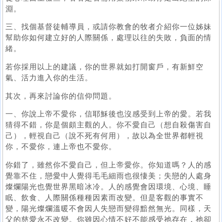
淵。
三、找個基督徒輔導員，或請你教會的牧者介紹你一位姊妹
幫助你如何建立好的人際關係，處理以往的失敗，負面的情
緒。
若你採用以上的建議，你的世界就如打開窗戶，有新鮮空
氣、活力進入你的生活。
其次，再來討論你的信仰問題。
一、你說上帝不愛你，信耶穌後也沒感受到上帝的愛。若我
猜得不錯，你是個頗主觀的人。你不愛自己（想自殺傷害自
己），輕視自己（說不死有何用），故以為全世界都輕視
你，不愛你，連上帝也不愛你。
你錯了，雖然你不愛自己，但上帝愛你。你知道嗎？人的感
覺靠不住，戀愛中人覺得毛毛細雨也很悽美；失戀的人處身
燦爛陽光也覺世界黑暗冰冷。人的感覺會因環境、心境、睡
眠、飲食、人際關係種種因素而改變。但是客觀的事實不
變，陽光燦爛溫暖不會因人失戀而變得黯然無光。同樣，天
父的慈愛永不改變。你雖因心情不好不能感受祂存在，祂卻