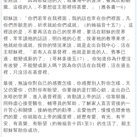
聖經說：「因為那疑惑的人，就像海中的波浪，被風吹動翻
騰。這樣的人，不要想從主那裡得甚麼。」（雅各書一6）
耶穌說：「你們若常在我裡面，我的話也常在你們裡面，凡
你們所願意的，祈求就給你們成就」（約翰福音十五7）。這
裡說的是，不要再活在自己的世界裡，要活在耶穌的世界
裡，常常讀祂的話語，明白祂的心意，按著祂的教導來求，
祂就給你成就。按你的情況來說，就是走出自我中心，活在
主耶穌裡。「若有人在基督裡，他就是新造的人。舊事已
過，都變成新的了」（哥林多後五17）。你知道你為什麼沒
有改變，不能變成新人嗎？因為你仍活在自我裡，活在過去
裡，只沒活在基督裡。
最後，無論你對自己的感覺怎樣，你感覺別人對你怎樣，天
父仍愛你，仍對你有盼望。你要做的是打開心鎖，走出自己
灰暗的世界，進入基督裡面，肯勤讀上帝的話，信靠順服。
同時虛心接受醫生、輔導員的幫助，了解家人直言背後的一
片苦心和關懷，接納他們的勸導，去愛他們，慢慢也體會他
們的愛，你就能在上帝的國度裡，經歷有愛、有光、有平
安、有喜樂、有盼望（約翰福音十四1至3）的生活了。願主
耶穌幫助你成功。