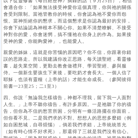
以下從靈修書《每日經歷神》摘錄的話（９月25日），相信
會適合你：「如果無法接受神愛你這個真理，你與祂的關係
會受到限制。當祂管教你的時候，你會認為祂不愛你而怨
恨。當神拒絕你的懇求，而這個懇求是你認為最好的安排，
你會下結論認為神根本不關心你。如果不清楚瞭解、不接受
神對你的愛，你會迷惘，搞不懂祂在你身上的作為。如果接
受神的愛，你能夠愛神」，也能愛人。
親愛的姊妹，這就是你苦惱的原因吧？你不信，你跟著你錯
誤的思路走。所以我建議你改正思路，每天讀聖經，看靈修
書，趁失業空閒，更勤去教會做禮拜、學習聖經、參與服
侍。一個新生嬰孩生下來後，要吃奶才會長大。一個人信了
耶穌，也須有靈糧（上帝的話）才能生命成長。（參閱彼得
前書一23至25；二1至3）
四、你說「無論我怎樣禱告，神都不理我，留下我一人面對
人生。」上帝不聽你禱告，有許多原因。一是祂聽了你的禱
告，但你為不信的愁苦所困，分明有一條活路擺在你面前，
但你看不見。二是我們求的不對。想想人的思想多麼錯（例
如自困愁城，自尋煩惱），倘若我們求錯，上帝統統答允
（如有時心情不好求死），那還得了三就是我們沒有信心。