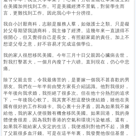
在美國加州找到工作。可是美國經濟不景氣，對留學生而
言，更難找到工作。因此我心中十分徬徨。
我自小討厭商科，志願是服務人羣，如做護士之類。只是礙
於父母期望我讀商科，我主修了經濟。這幾年來一直讀得不
很開心，但又覺得自己是長女，有照顧家庭的責任。加上不
想逆父母之意，好不容易才完成這個學位。
我的家人很想移民美國。今年三月十日父親因心臟病去世，
對我打擊甚大，一個月內瘦了十六磅。直到現在，仍心中悲
痛。
除了父親去世，令我最痛苦的，是要嫁一個我不甚喜歡的男
朋友。我們在一年半前由雙方家長介紹認識。他對我很好，
半年後向我求婚，我拒絕了很多次。但在他十分熱烈的追求
下，一年後我心軟了。我其實不想這麼快便結婚，雖他在美
國有很好的工作和綠卡。我心裏十分矛盾，因為如果我不嫁
給他，我的家人便很難有機會移民美國。如果回港，我的身
體便會很差，因為我對香港的空氣和環境污染敏感。還有，
如果我不能給家人安定的生活，我便感到對他們不起，浪費
了父親很多血汗錢。可是在這半年裏，我發覺他假信基督，