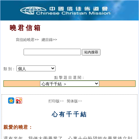
曉 君 信 箱
寫信給曉君>>
總目錄>>
類 別：
點 擊 題 目 選 閱：
打印版>>
简体版>>
心有千千結
親愛的曉君：
還有半年，我便大學畢業了，心裏十分盼望能在畢業後立刻