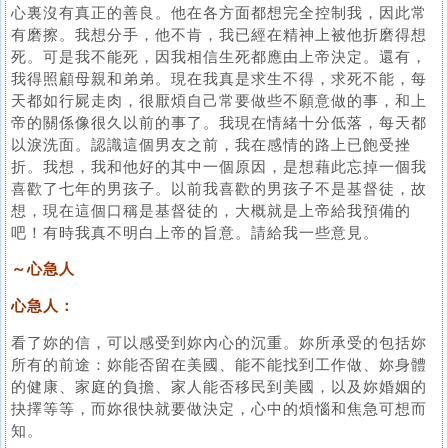
心裏沒有真正的善良。他在各方面都想完全控制我，因此常
有磨擦。我想分手，他不肯，我已經在精神上被他折磨得想
死。可是我不能死，因我相信生死都應由上帝決定。還有，
我得照顧母親和弟弟。現在我真是求生不得，求死不能，每
天都如行屍走肉，很厭煩自己常要做些不願意做的事，和上
帝的關係像很久以前的事了。我現在情緒十分低落，每天都
以淚洗面。認識這個男友之前，我在感情的路上已飽受挫
折。我想，我和他好的其中一個原因，是想藉此忘掉一個我
喜歡了七年的男孩子。以前我喜歡的男孩子不是基督徒，故
想，現在這個口稱是基督徒的，大概就是上帝給我預備的
吧！有時我真不明白上帝的旨意。請給我一些意見。
～心急人
心急人：
看了妳的信，可以感受到妳內心的沉重。妳所承受的包括妳
所有的前途：妳能否留在美國、能不能找到工作做、妳身體
的健康、家庭的負擔、家人能否移民到美國，以及妳婚姻的
抉擇等等，而妳很快就要做決定，心中的煩惱和焦急可想而
知。