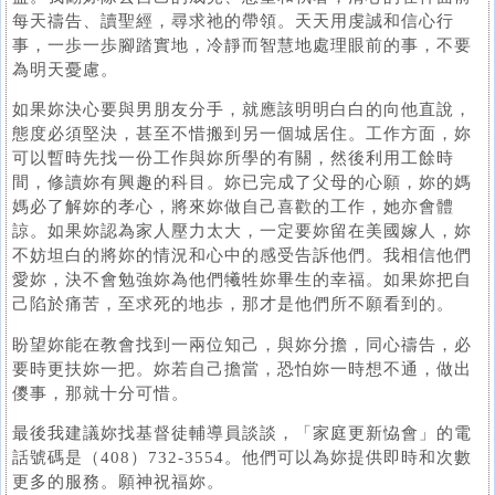
每天禱告、讀聖經，尋求祂的帶領。天天用虔誠和信心行
事，一歩一歩腳踏實地，冷靜而智慧地處理眼前的事，不要
為明天憂慮。
如果妳決心要與男朋友分手，就應該明明白白的向他直說，
態度必須堅決，甚至不惜搬到另一個城居住。工作方面，妳
可以暫時先找一份工作與妳所學的有關，然後利用工餘時
間，修讀妳有興趣的科目。妳已完成了父母的心願，妳的媽
媽必了解妳的孝心，將來妳做自己喜歡的工作，她亦會體
諒。如果妳認為家人壓力太大，一定要妳留在美國嫁人，妳
不妨坦白的將妳的情況和心中的感受告訴他們。我相信他們
愛妳，決不會勉強妳為他們犧牲妳畢生的幸福。如果妳把自
己陷於痛苦，至求死的地歩，那才是他們所不願看到的。
盼望妳能在教會找到一兩位知己，與妳分擔，同心禱告，必
要時更扶妳一把。妳若自己擔當，恐怕妳一時想不通，做出
儍事，那就十分可惜。
最後我建議妳找基督徒輔導員談談，「家庭更新恊會」的電
話號碼是（408）732-3554。他們可以為妳提供即時和次數
更多的服務。願神祝福妳。