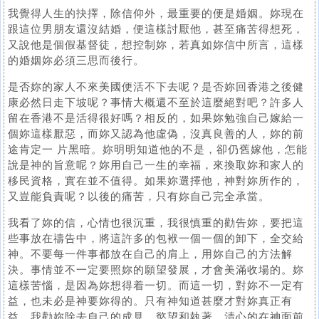
我覺得人生的抉擇，除信仰外，最重要的便是婚姻。妳現在
跟這位男朋友還沒結婚，便這樣討厭他，甚至痛苦得想死，
又說他是個假基督徒，想控制妳，若真如妳信中所言，這樣
的婚姻妳必須三思而後行。
是否妳的家人不來美國便活不下去呢？是否妳回香港之後健
康必然日走下坡呢？事情大概還不至於這麼絕對吧？許多人
留在香港不是活得很好嗎？相反的，如果妳勉強自己嫁給一
個妳這樣厭惡，而妳又認為他虛偽，沒真良善的人，妳的前
途肯定一 片黑暗。妳明明知道他的不是，卻仍舊嫁他，怎能
說是神的旨意呢？妳用自己一生的幸福，來換取妳和家人的
移民資格，實在並不值得。如果妳選擇他，神對妳所作的，
又豈能負責呢？以後的痛苦，只有妳自己完全承當。
我看了妳的信，心情也很沉重，我很慎重的勸告妳，要把這
些事放在禱告中，將這許多的包袱一個一個的卸下，全交給
神。不要每一件事都放在自己的肩上，用妳自己的方法解
決。事情並不一定要照妳的願望發展，才會美滿收場的。妳
這樣苦惱，是因為妳想得着一切。而這一切，對妳不一定有
益，也未必是神要妳得的。只有神知道甚麼才對妳真正有
益。我勸妳除去自己的成見、慾望和執著，清心的在神面前