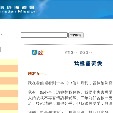
>
打印版>>
简体版>>
：
我極需要愛
曉君女士︰
我在餐館裡看到一本《中信》月刊，冒昧給妳寫
我有一點心事，請妳替我解答。我從小失去母愛
人婚後就不再有情話和愛慕。三年前我曾被一男
足，後來清醒，和他分手。但我很需要愛，無論
我的上司是個洋女人，和藹可親，對我非常好，