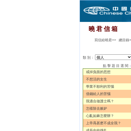
曉 君 信 箱
寫信給曉君>>
總目錄>
類 別：
點 擊 題 目 選 閱
戒掉負面的思想
不想活的女生
學業不順利的苦惱
借錢給人的苦惱
我適合做護士嗎？
怎樣除去嫉妒
心亂如麻怎麼辦？
上帝爲甚麽不成全我？
成長中的掙扎