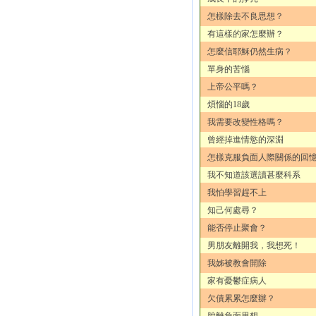
怎樣除去不良思想？
有這樣的家怎麼辦？
怎麼信耶穌仍然生病？
單身的苦惱
上帝公平嗎？
煩惱的18歲
我需要改變性格嗎？
曾經掉進情慾的深淵
怎樣克服負面人際關係的回
我不知道該選讀甚麼科系
我怕學習趕不上
知己何處尋？
能否停止聚會？
男朋友離開我，我想死！
我姊被教會開除
家有憂鬱症病人
欠債累累怎麼辦？
脫離負面思想