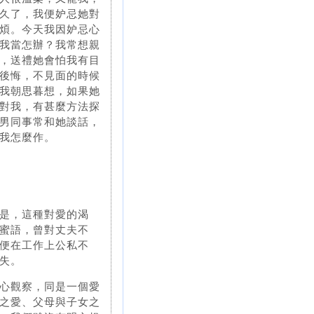
久了，我便妒忌她對
煩。今天我因妒忌心
我當怎辦？我常想親
，送禮她會怕我有目
後悔，不見面的時候
我朝思暮想，如果她
對我，有甚麼方法探
男同事常和她談話，
我怎麼作。
是，這種對愛的渴
蜜語，曾對丈夫不
便在工作上公私不
失。
心觀察，同是一個愛
之愛、父母與子女之