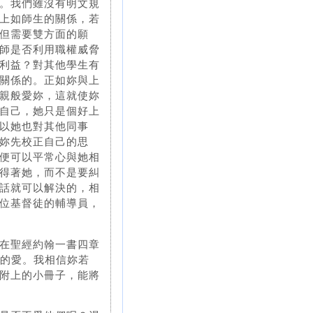
。我們雖沒有明文規
上如師生的關係，若
但需要雙方面的願
師是否利用職權威脅
利益？對其他學生有
關係的。正如妳與上
親般愛妳，這就使妳
自己，她只是個好上
以她也對其他同事
妳先校正自己的思
便可以平常心與她相
得著她，而不是要糾
話就可以解決的，相
位基督徒的輔導員，
在聖經約翰一書四章
神的愛。我相信妳若
附上的小冊子，能將