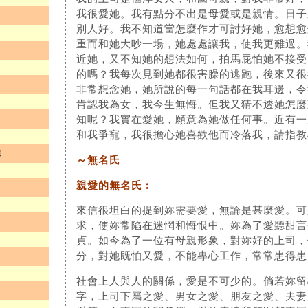
我很愛她。我有點分不出是母愛或是親情。日子
別人好。我不知道當怎麼作才可討好她，愈想愈
重而和她大吵一場，她處處讓我，使我更難過。
近她，又不知她的想法如何，拍馬屁怕她不接受
的嗎？我每次見到她都很害臊的逃跑，後來又很
非常想念她，她所說的每一句話都在我耳邊，令
肯認我為女，我今生無悔。但我又猜不透她怎麼
知呢？我實在愛她，願意為她做任何事。近有一
和我爭寵，我很擔心她喜歡他而冷落我，請指教
憶
～無名氏
親愛的無名氏︰
來信很坦白的提到妳需要愛，無論是甚麼愛。可
求，使妳常陷在迷惘和悔恨中。妳為了愛聽甜言
貞。如今為了一位有母親形象，對妳好的上司，
分，對她既怕又愛，不能專心工作，常常患得患
社會上人與人的關係，愛是不可少的。倘若妳留
字，上司下屬之愛、男女之愛、朋友之愛、夫妻