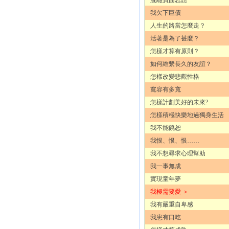
我欠下巨債
人生的路當怎麼走？
活著是為了甚麼？
怎樣才算有原則？
如何維繫長久的友誼？
怎樣改變悲觀性格
寬容有多寬
怎樣計劃美好的未來?
怎樣積極快樂地過獨身生活
我不能饒恕
我恨、恨、恨……
我不想尋求心理幫助
我一事無成
實現童年夢
我極需要愛 ＞
我有嚴重自卑感
我患有口吃