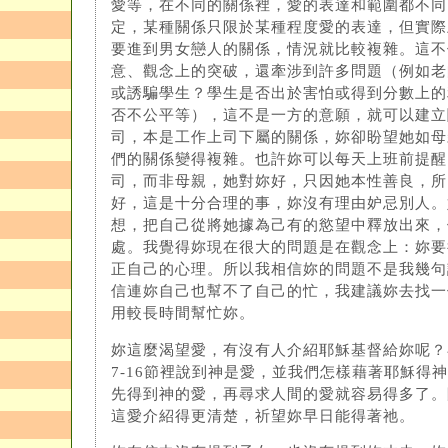
愛等，在不同的關係裡，愛的表達和範圍都不同
定，某種關係只限於某種程度愛的表達，但實際
要進到男女戀人的關係，情況就比較複雜。這不
意、觀念上的突破，還牽涉到許多問題（例如老
或誘騙學生？學生是否出於害怕或得到分數上的
否不公平等），這不是一方的意願，就可以建立
司，本是工作上司下屬的關係，妳卻盼望她如母
們的關係變得複雜。也許妳可以每天上班前提醒
司，而非母親，她對妳好，只因她本性善良，所
好，這是十分合理的事，妳沒有理由妒忌別人。
想，把自己從將她據為己有的慾望中釋放出來，
處。我覺得妳現在很大的問題是在觀念上：妳要
正自己的心理。所以我相信妳的問題不是我幾句
信連妳自己也幫不了自己的忙，我建議妳去找一
用較長時間幫忙妳。
妳這麼渴望愛，有沒有人介紹耶穌基督給妳呢？
7-16節裡說到神是愛，並我們怎樣藉著耶穌得
先得到神的愛，再尋求人間的愛就容易得多了。
這愛介紹得更清楚，祈望妳早日能得著祂。