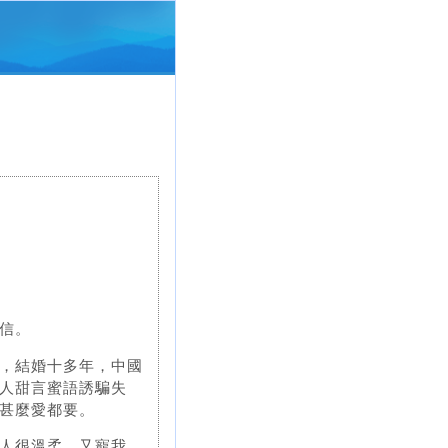
信。
，結婚十多年，中國
人甜言蜜語誘騙失
甚麼愛都要。
人很溫柔，又寵我，