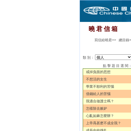
曉 君 信 箱
寫信給曉君>>
總目錄>
類 別：
點 擊 題 目 選 閱
戒掉負面的思想
不想活的女生
學業不順利的苦惱
借錢給人的苦惱
我適合做護士嗎？
怎樣除去嫉妒
心亂如麻怎麼辦？
上帝爲甚麽不成全我？
成長中的掙扎