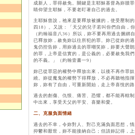
成新人，罪得赦免。關鍵是主耶穌基督為妳贖罪
睛仰望主耶穌，不要老盯著自己的過去。
主耶穌曾說，祂來是要釋放被擄的，使受壓制的
四18）。又說：「天父的兒子若叫你們自由，
（約翰福音八36）所以，妳不要再用過去捆綁
已釋放妳，赦免妳以往所犯的罪。妳已從妳的過
鬼仍控告妳，用妳過去的罪嘲笑妳，妳要大聲朗
的罪，上帝是信實的，是公義的，必要赦免我們
的不義。」（約翰壹書一9）
妳已從罪惡的權勢中釋放出來，以後不再作罪奴
繞。妳從魔鬼的權勢下得釋放，不必再聽牠指揮
妳，妳有了自由，可重新開始，走上帝喜悅的路
過去的創傷、仇恨、痛苦、恐懼，都不能再轄制
中出來，享受天父的平安、喜樂和愛。
二、克服負面情緒
過去的不幸，令妳對人、對己充滿負面思想，情
抑鬱和厭世，妳不能接納自己；但請妳記得，上