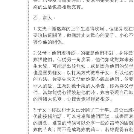
長。培養友情需要時間，要緊的是先要付出。當
妳的生活也必相應充實。
乙、家人：
1.丈夫：雖然妳的上半生過得坎坷，但總算現
要珍惜這關係，做個討丈夫歡心的妻子。小心不
響你倆的關係。
2.父母：他們虐待妳，的確是他們不對，令妳
妳恨他們。但從另一角度看，他們如此對妳未必
生女兒，可能是出於無知，或是因為他們的父母
也是重男輕女，以打罵方式教導子女，所以他們
的方法。妳要先求天父給妳愛心饒恕他們，並要
罪人的愛。主為釘祂十架的人禱告，妳為妳父母
們。當妳能從心裡饒恕他們時，妳會發現自己卸
的情緒大包袱，心裡會覺得輕鬆很多。
3.子女：妳說和子女已分開了二十年。是否已
仍能接觸的話，可以考慮和他們面談，或書面表
的掛念。適當的時候可以分享一些妳當時的困難
妳的苦衷；而不是成為妳的藉口。若妳覺得有虧