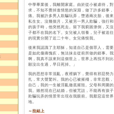
中學畢業後，我離開家庭。由於從小被虐待，對
求，不知不覺掉進情慾的深淵，做了許多錯事，
痛。我被許多男人欺騙玩弄，墮過兩次胎，後來
私生女。沒幾個月，又被另一男人欺騙，強行和
的孩子時，他突然死去。留下我窮困潦倒，又沒
子都不在我的名下。女兒被人領養，兒子被送往
的現實分開了近二十年。女兒痛恨我。
後來我認識了主耶穌，知道自己是個罪人，需要
是如此傷痛愧疚，無法抹去從前所做的錯事。我
憶
啊，我真不該來到這個世上，世界上再找不到比
願沒出生過，早日死掉。」
我的思想非常混亂，夜裡躺下，覺得有邪惡勢力
扎，常大聲驚叫。我的心已被摧殘，非常悲觀，
自己，我的一生被淫亂徹底摧毀。父母和周圍的
我。雖然現在已結婚，但被咒詛，不能再有孩子
欺騙玩弄的情景常出現在我眼前。我厭惡這世界
地。
～拉結上