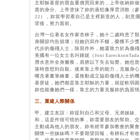
主耶穌基督的寶血重價買回來的，上帝收納妳做
貴的身分。上帝塗抹了妳的過犯像厚雲消散（參
22），妳當學習看自己是主裡新造的人，刻意
背後，努力面前。
台灣一位著名女作家杏林子，她十二歲時患了類
身關節均告損壞；但她仍寫作不輟，榮獲不少獎
代步的傷殘人士，除寫作外，她還致力於為傷殘
美國有一位女士名叫鍾妮（Joni EarecksonT
潛水意外全身癱瘓，肩膀以下失去知覺。她也曾
落時曾想到自殺。後來靠上帝的能力，克服身心
嘴含著畫筆繪畫，還推動成立協助傷殘人士的機
基督徒，她們都是靠主耶穌的力量，就從軟弱困
妳也能像她們一樣，靠主的力量克服妳的負面情
三、重建人際關係
甲、建立友誼：妳提到自己和父母、兄弟姊妹、
和，這是件很可惜的事，妳需要朋友的幫助。交
主動成為他人的朋友。妳有經常參加教會的聚會
關懷一些姊妹嗎？不要期望回報，有耕耘才有收