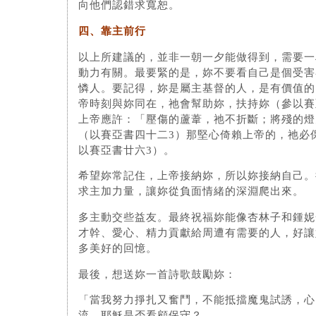
向他們認錯求寬恕。
四、靠主前行
以上所建議的，並非一朝一夕能做得到，需要一
動力有關。最要緊的是，妳不要看自己是個受害
憐人。要記得，妳是屬主基督的人，是有價值的
帝時刻與妳同在，祂會幫助妳，扶持妳（參以賽
上帝應許：「壓傷的蘆葦，祂不折斷；將殘的燈
（以賽亞書四十二3）那堅心倚賴上帝的，祂必
以賽亞書廿六3）。
希望妳常記住，上帝接納妳，所以妳接納自己。
求主加力量，讓妳從負面情緒的深淵爬出來。
多主動交些益友。最終祝福妳能像杏林子和鍾妮
才幹、愛心、精力貢獻給周遭有需要的人，好讓
多美好的回憶。
最後，想送妳一首詩歌鼓勵妳：
「當我努力掙扎又奮鬥，不能抵擋魔鬼試誘，心
流，耶穌是否看顧保守？