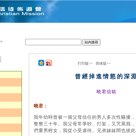
>
打印版>>
简体版>>
：
曾經掉進情慾的深
曉君信箱
曉君：
我年幼時曾被一個父母信任的男人多次性騷擾，
整整三十年。我父母常爭吵、打架，又咒罵我，
們重男輕女，我從小受虐待。兄弟姊妹間也彼此