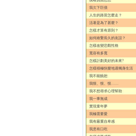
我欠下巨債
人生的路當怎麼走？
活著是為了甚麼？
怎樣才算有原則？
如何維繫長久的友誼？
怎樣改變悲觀性格
寬容有多寬
怎樣計劃美好的未來?
怎樣積極快樂地過獨身生活
我不能饒恕
我恨、恨、恨……
我不想尋求心理幫助
我一事無成
實現童年夢
我極需要愛
我有嚴重自卑感
我患有口吃