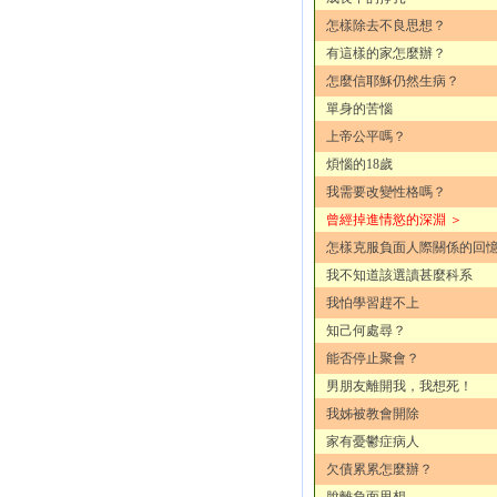
怎樣除去不良思想？
有這樣的家怎麼辦？
怎麼信耶穌仍然生病？
單身的苦惱
上帝公平嗎？
煩惱的18歲
我需要改變性格嗎？
曾經掉進情慾的深淵 ＞
怎樣克服負面人際關係的回
我不知道該選讀甚麼科系
我怕學習趕不上
知己何處尋？
能否停止聚會？
男朋友離開我，我想死！
我姊被教會開除
家有憂鬱症病人
欠債累累怎麼辦？
脫離負面思想