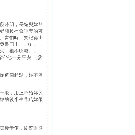
段時間，長短與妳的
者和被社會唾棄的可
。害怕時，要記得上
亞書四十一10）。
火，祂不吹滅。」
保守他十分平安 （參
從這個起點，妳不停
一般，用上帝給妳的
妳的後半生帶給妳很
靈極憂傷，終夜眼淚