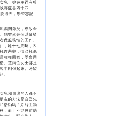
女兒，妳在主裡有尊
以賽亞書四十四
擺脫過去，學習忘記
風濕關節炎，導致全
。她雖然是個以輪椅
者做服務性的工作。
ada），她十七歲時，因
極度悲觀，情緒極低
靈種種困難，學會用
構。這兩位女士都是
境中剛強起來。盼望
緒。
女兒和周遭的人都不
朋友的方法是自己先
和活動嗎？妳能主動
穫，而且不能拔苗助