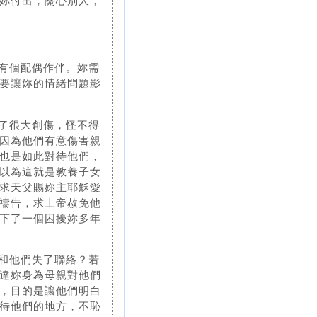
妳付出，關心別人，
在有個配偶作伴。妳需
要讓妳的情緒問題影
受了很大創傷，怪不得
因為他們有意傷害親
也是如此對待他們，
以為這就是教養子女
求天父賜妳主耶穌愛
禱告，求上帝赦免他
下了一個困擾妳多年
經和他們失了聯絡？若
達妳身為母親對他們
，目的是讓他們明白
待他們的地方，不恥