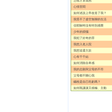
怎樣才算成熟
心情苦悶
如何述說上帝改造了我？
我受不了虛空無聊的生活
信耶穌時沒有特別感覺
少年的煩惱
我犯了好奇的罪
我想入老人院
我想追還欠款
心有千千結
如何消除自卑感
我的志願與父母的不符
父母都不關心我
瞞稅是自己吃虧嗎？
如何既謙讓又積極、主動