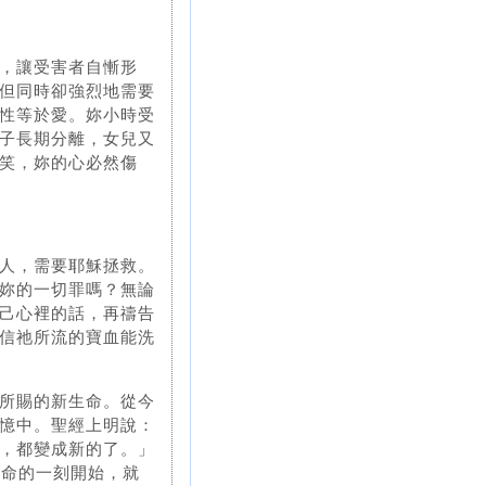
，讓受害者自慚形
但同時卻強烈地需要
性等於愛。妳小時受
子長期分離，女兒又
笑，妳的心必然傷
人，需要耶穌拯救。
妳的一切罪嗎？無論
己心裡的話，再禱告
信祂所流的寶血能洗
所賜的新生命。從今
憶中。聖經上明說：
，都變成新的了。」
生命的一刻開始，就