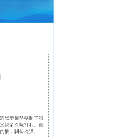
淵
這黑暗權勢轄制了我
父親多次毆打我。他
仇恨，關係冷漠。