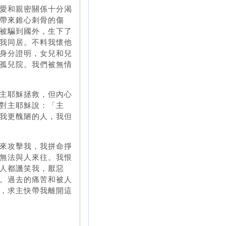
愛和親密關係十分渴
帶來錐心刺骨的傷
被騙到國外，生下了
我同居。不料我懷他
身分證明，女兒和兒
孤兒院。我們被無情
主耶穌拯救，但內心
對主耶穌說：「主
我更醜陋的人，我但
來攻擊我，我拼命掙
無法與人來往。我恨
人都譏笑我，厭惡
。過去的痛苦和被人
，求主快帶我離開這