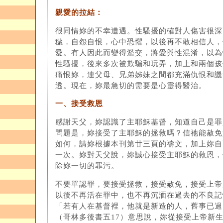
親愛的拉結：
很同情妳的不幸遭遇。性騷擾的確對人傷害很深
穢，自怨自恨，心中恐懼，以後再不敢相信人，
愛。有人因此而變得濫交，將愛與性混淆，以為
性騷擾，後來多次被欺騙和玩弄，加上和兩個孩
痛恨妳，連父母、兄弟姊妹之間都充滿仇恨和譏
透。現在，妳最急切的需要是心靈得醫治。
一、接受救恩
感謝天父，妳認識了主耶穌基督，知道自己是罪
問題是，妳接受了主耶穌的拯救嗎？信祂能赦免
如何，請妳根據本刊第廿三頁的禱文，加上妳自
一次。妳對天父說，妳誠心接受主耶穌的救恩，
除妳一切的罪污。
不要單認罪，要接受拯救，接受赦免，接受上帝
以後不再活在罪中，也不再沉湎在過去的不良記
「若有人在基督裡，他就是新造的人，舊事已過
（哥林多後書五17）意思說，妳從接受上帝新