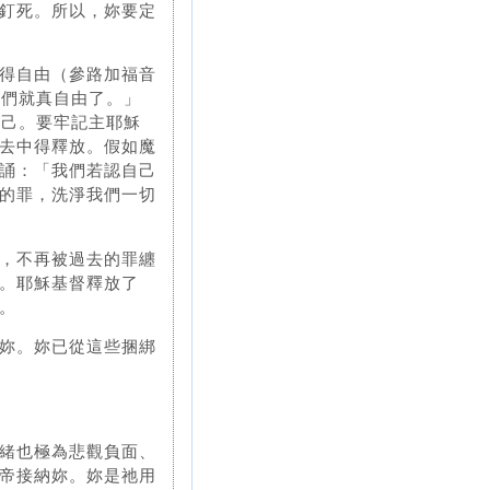
釘死。所以，妳要定
得自由（參路加福音
你們就真自由了。」
自己。要牢記主耶穌
去中得釋放。假如魔
誦：「我們若認自己
的罪，洗淨我們一切
，不再被過去的罪纏
。耶穌基督釋放了
。
妳。妳已從這些捆綁
緒也極為悲觀負面、
帝接納妳。妳是祂用