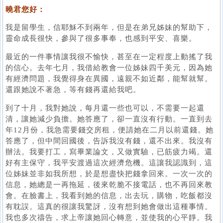
曉君您好：
我是留學生，信耶穌不到兩年，但是在弟兄姊妹的幫助下，
靈命成長很快，參與了很多事奉，也感到平安、喜樂。
最近的一件事情讓我很不愉快，甚至在一定程度上動搖了我
的信心。去年七月，我借給教會一位姊妹四千美元，因為她
有經濟問題，我覺得身在異國，遠親不如近鄰，能幫就幫。
還跟她說不著急，等有錢再還給我吧。
到了十月，我對她說，每月還一些也可以，不需要一起還
清，讓她減少負擔。她答應了，卻一直沒有行動。一直到去
年12月份，我急需要錢交房租，便請她在二月以前還錢。她
答應了，但中間回國後，告訴我沒有錢，還不出來。我沒有
辦法。我要打工，寫畢業論文，又做實驗，已筋疲力竭。還
好有主保守，我平安渡過這次經濟危機。這讓我認識到，這
位姊妹並非如我所想，於是想盡快把錢拿回來。一次一次的
信息，她總是一再拖延，後來乾脆不接電話，也不再回來教
會。在臉書上，我看到她的信息，出去玩，購物，吃飯都沒
有耽誤。這真的很讓我驚訝，沒有想到她會做出這種事情。
我也多次禱告，求上帝讓她回心轉意，並使我的心平靜。我