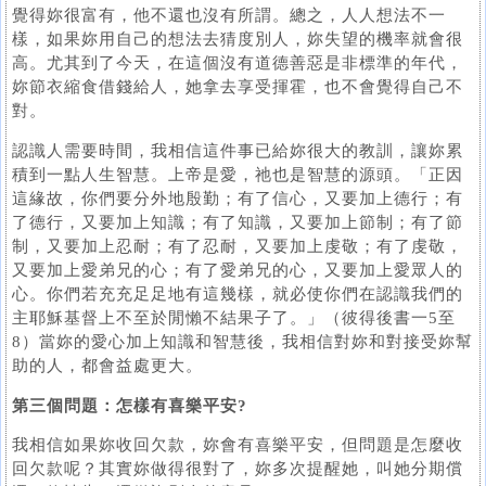
覺得妳很富有，他不還也沒有所謂。總之，人人想法不一
樣，如果妳用自己的想法去猜度別人，妳失望的機率就會很
高。尤其到了今天，在這個沒有道德善惡是非標準的年代，
妳節衣縮食借錢給人，她拿去享受揮霍，也不會覺得自己不
對。
認識人需要時間，我相信這件事已給妳很大的教訓，讓妳累
積到一點人生智慧。上帝是愛，祂也是智慧的源頭。「正因
這緣故，你們要分外地殷勤；有了信心，又要加上德行；有
了德行，又要加上知識；有了知識，又要加上節制；有了節
制，又要加上忍耐；有了忍耐，又要加上虔敬；有了虔敬，
又要加上愛弟兄的心；有了愛弟兄的心，又要加上愛眾人的
心。你們若充充足足地有這幾樣，就必使你們在認識我們的
主耶穌基督上不至於閒懶不結果子了。」（彼得後書一5至
8）當妳的愛心加上知識和智慧後，我相信對妳和對接受妳幫
助的人，都會益處更大。
第三個問題：怎樣有喜樂平安?
我相信如果妳收回欠款，妳會有喜樂平安，但問題是怎麼收
回欠款呢？其實妳做得很對了，妳多次提醒她，叫她分期償