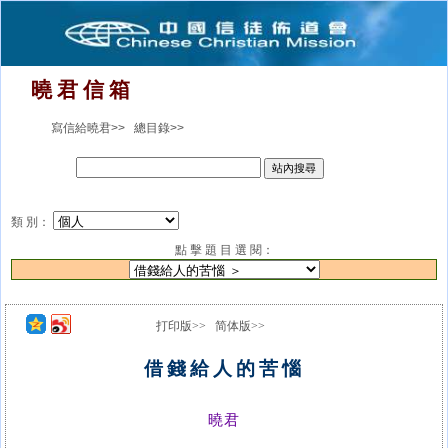
曉 君 信 箱
寫信給曉君>>
總目錄>>
類 別：
點 擊 題 目 選 閱：
打印版>>
简体版>>
借錢給人的苦惱
曉君