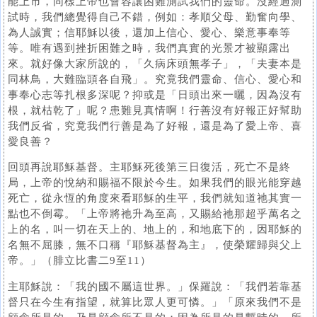
能上市，同樣上帝也會容讓困難測試我們的靈命。沒經過測
試時，我們總覺得自己不錯，例如：孝順父母、勤奮向學、
為人誠實；信耶穌以後，還加上信心、愛心、樂意事奉等
等。唯有遇到挫折困難之時，我們真實的光景才被顯露出
來。就好像大家所說的，「久病床頭無孝子」，「夫妻本是
同林鳥，大難臨頭各自飛」。究竟我們靈命、信心、愛心和
事奉心志等扎根多深呢？抑或是「日頭出來一曬，因為沒有
根，就枯乾了」呢？患難見真情啊！行善沒有好報正好幫助
我們反省，究竟我們行善是為了好報，還是為了愛上帝、喜
愛良善？
回頭再說耶穌基督。主耶穌死後第三日復活，死亡不是終
局，上帝的悅納和賜福不限於今生。如果我們的眼光能穿越
死亡，從永恆的角度來看耶穌的生平，我們就知道祂其實一
點也不倒霉。「上帝將祂升為至高，又賜給祂那超乎萬名之
上的名，叫一切在天上的、地上的，和地底下的，因耶穌的
名無不屈膝，無不口稱『耶穌基督為主』，使榮耀歸與父上
帝。」（腓立比書二9至11）
主耶穌說：「我的國不屬這世界。」保羅說：「我們若靠基
督只在今生有指望，就算比眾人更可憐。」「原來我們不是