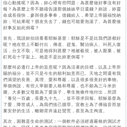
信心動搖呢？因為，妳心裡有些問題：為甚麼做好事沒有好
報？為甚麼上帝不聽禱告讓那個姊妹早日還錢？妳說，妳靈
命成長很快，參與很多事奉，借錢給人，希望上帝賜福悅納
妳；可結果呢？朋友失去了，錢也可能要泡湯了。為甚麼做
好事反如此倒霉？
首先，我請妳抬頭看看耶穌基督：耶穌是不是比我們誰都好
呢？祂在世上不斷付出，傳道、趕鬼、醫治病人、叫死人復
活，分文不取，可是祂得到甚麼？祂被藐視，被人厭棄，被
釘死在十字架上。祂是不是比妳更倒霉？
那麼何必遵行上帝的旨意呢？因為活著的目標，以及上帝所
賜的福分，並不只是今生的順利如意而已。天地之間還有我
們渴望的良善、真理、愛和尊嚴，以及很多很美好的事物。
舉個例說，有些人寧願要人格和尊嚴，也不願為三斗米折
腰。大多數父母親為了愛孩子，畢生無條件地付出，所謂
「養兒一百歲，長憂九十九」，並不尋求回報。耶穌基督為
了愛，降世成人，為我們捨己贖罪。宣教士為了傳福音而放
棄安舒的生活，離鄉背井遠赴蠻荒，甚至為主殉道。
其次，困難是生命的測試：一個軟件必須經過嚴格的測試才