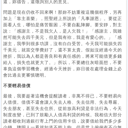
還，妳禱告，還徵詢別人的意見。
問題是現在仍收不回來啊！那妳不妨重複這幾個程序，另再
加上「靠主喜樂」，照聖經上所說的「凡事謝恩」。要從正
面看人生，哪怕是痛苦艱困，不要自亂陣腳。要安靜，對主
說：「感謝主，不是我欠人，是人欠我！」「感謝主，我雖
然可能失去四千美元，但是我有祢，我是有愛心的。」「感
謝主，我學到很多功課，沒有白白受苦。今天我可能損失四
千美元，就當交學費好了，還不算太貴。假如沒經過今天的
挫折，我以為人都是善良和有責任感的，將來可能借更多錢
給人，損失也就更大了。」所以，不要總往灰暗面想，不要
辜負這個學習機會。經過今天挫折，妳日後在處理金錢上必
會比過去更審慎聰明。
不要輕易借債
最後，我要趁著這機會提醒讀者，非萬不得已，不要輕易向
人借債。借債不還會讓人失去人格、失去信用、失去尊嚴、
失去朋友，甚至失去住所。從前放高利貸是非法行為，今天
制度改變，已到了鼓勵人人借高利貸的時候。我相信大部分
讀者都收到過銀行寄上門的信用卡信，說要借給我們多少多
少錢。聰明人一看就知道不能上鉤，但是世上偏偏有不少無