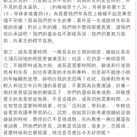
顧念所見的，乃是顧念所不見的；因為所見的是暫時的，所
不見的是永遠的。」（約翰福音十八36；哥林多前書十五
19；哥林多後書四18）為甚麼我們常為世上種種不如意事苦
惱不安呢？因為我們把今生的事，看作是一生成敗得失和哀
樂的依據；對於上帝的國，我們倒不覺得那麼真實。讓我們
坦白承認吧！我們的靈命並不那樣高深，我們仍要努力面
前，向著主的標竿直跑。
第三，成長需要時間：一株長在好土裡的樹苗，確能比長在
土淺石頭地的樹苗更健康茁壯；但是，它仍是一株樹苗而
已，不能即時成為大樹。成長是需要時間的。聽道和行道固
然有利生長，好比有適當的水份和養料，但是卻不能使小樹
的年輪驟然急增。妳明白我的意思嗎？在此，我奉勸所有年
輕人和信主年日尚淺的基督徒，不要因為自覺虔誠，好像一
個好基督徒該做的都做足了，你們的靈命就會成熟，與敬虔
愛主的老基督徒無異。不是這樣的，成長仍然需要時間，人
生智慧也需要時間積累，何況「活到老，學到老」，年輕信
徒更當有謙卑學習的心。試想，假如當日妳考慮借錢給這個
姊妹的時候，覺得自己不是很成熟，先向教會一兩位屬靈長
者請教，問他們的意見，請教是否該借，借多少，怎樣借，
甚麼時候和怎麼歸還，情況是否會比今天好些呢？