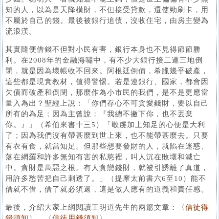
知的人，以為是天降橫財，不但接受貸款，還使勁刷卡，用
不屬於自己的錢。最後被銀行追債，沒收住宅，由房主變為
流浪漢。
其實隨便借錢不但對小民有害，銀行本身也不見得節節勝
利。在2008年的金融海嘯中，有不少大銀行接二連三地倒
閉，就是因為壞帳收不回來。阿根廷倒債，希臘幾乎破產，
這些都是現實教材，值得警惕。若是連銀行、國家，都會因
欠債而破產和倒閉，那麼作為小市民的我們，是不是更應當
量入為出？聖經上說：「你們存心不可貪愛錢財，要以自己
所有的為足；因為主曾說：『我總不撇下你，也不丟棄
你。』」（希伯來書十三5）「敬虔加上知足的心便是大利
了；因為我們沒有帶甚麼到世上來，也不能帶甚麼去。只要
有衣有食，就當知足。但那些想要發財的人，就陷在迷惑、
落在網羅和許多無知有害的私慾裡，叫人沉在敗壞和滅亡
中。貪財是萬惡之根。有人貪戀錢財，就被引誘離了真道，
用許多愁苦把自己刺透了。」（提摩太前書六6至10）能不
借就不借，借了就必須還，這是做人應有的道義和責任感。
最後，介紹大家上網閱讀王明道先生的兩篇文章：〈
信徒得
錢須知
〉、〈
信徒用錢須知
〉。