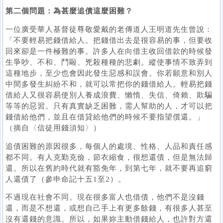
第二個問題：為甚麼追債這麼困難？
一位廣受華人基督徒尊敬愛戴的老傳道人王明道先生曾說：
「不要輕易把錢借給人。把錢借出去是很容易的事，但要收
回來卻是一件極難的事。許多人在向借主收回借款的時候發
生爭吵、不和、鬥毆、兇殺種種的悲劇。縱使事情不致弄到
這種地步，至少也會因此發生惡感和誤會。你若願意和別人
中間多發生糾紛不和，就可以常把你的錢借給人。輕易把錢
借給人又很容易使別人養成浪費、懶惰、失信、倚賴、欺騙
等等的惡習。只有真實缺乏困難，需人幫助的人，才可以把
錢借給他們，並且在借貸給他們的時候不要指望償還。」
（摘自〈信徒用錢須知〉）
追債困難的原因很多，每個人的處境、性格、人品和責任感
都不同。有人克勤克儉，節衣縮食，很想還債，但是無法歸
還。所以在舊約時代就有豁免年，到第七年，就不要再追窮
人還債了（參申命記十五1至2）。
不過現在社會不同。現在很多富人也借債，他們不是沒錢
還，而是不想還，或想自己手上有更多餘錢，有很多人甚至
沒有還錢的意識。所以，如果妳主動借錢給人，也許對方還