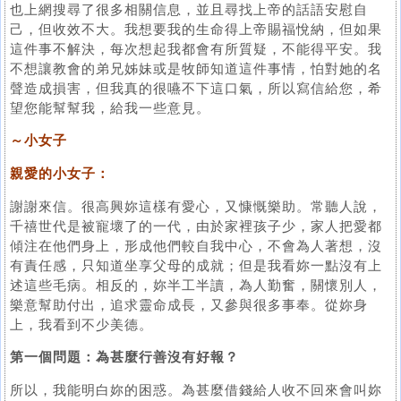
也上網搜尋了很多相關信息，並且尋找上帝的話語安慰自
己，但收效不大。我想要我的生命得上帝賜福悅納，但如果
這件事不解決，每次想起我都會有所質疑，不能得平安。我
不想讓教會的弟兄姊妹或是牧師知道這件事情，怕對她的名
聲造成損害，但我真的很嚥不下這口氣，所以寫信給您，希
望您能幫幫我，給我一些意見。
～小女子
親愛的小女子：
謝謝來信。很高興妳這樣有愛心，又慷慨樂助。常聽人說，
千禧世代是被寵壞了的一代，由於家裡孩子少，家人把愛都
傾注在他們身上，形成他們較自我中心，不會為人著想，沒
有責任感，只知道坐享父母的成就；但是我看妳一點沒有上
述這些毛病。相反的，妳半工半讀，為人勤奮，關懷別人，
樂意幫助付出，追求靈命成長，又參與很多事奉。從妳身
上，我看到不少美德。
第一個問題：為甚麼行善沒有好報？
所以，我能明白妳的困惑。為甚麼借錢給人收不回來會叫妳