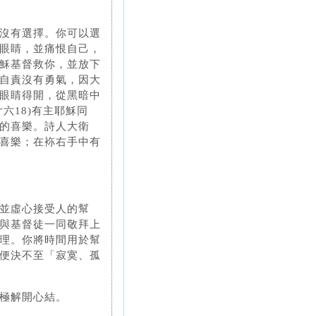
沒有選擇。你可以選
眼睛，並痛恨自己，
穌基督救你，並放下
自責沒有勇氣，因大
眼睛得開，從黑暗中
六18)有主耶穌同
的喜樂。詩人大衛
喜樂；在袮右手中有
並虛心接受人的幫
與基督徒一同敬拜上
理。你將時間用於幫
便決不至「寂寞、孤
極解開心結。