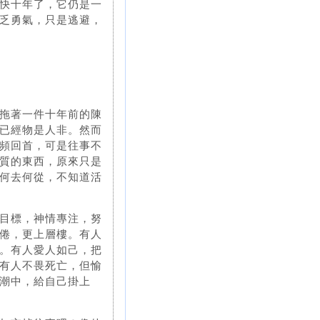
快十年了，它仍是一
乏勇氣，只是逃避，
拖著一件十年前的陳
已經物是人非。然而
頻回首，可是往事不
質的東西，原來只是
何去何從，不知道活
目標，神情專注，努
倦，更上層樓。有人
。有人愛人如己，把
有人不畏死亡，但愉
潮中，給自己掛上