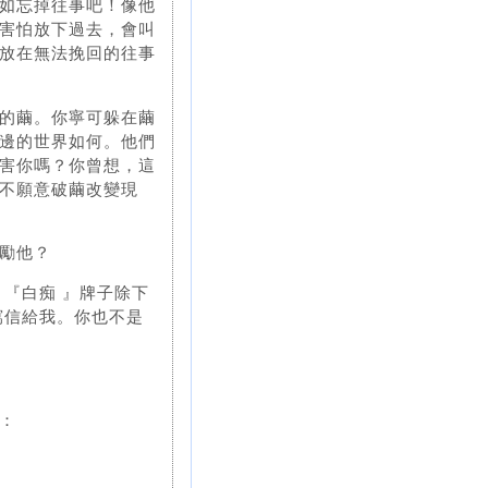
如忘掉往事吧！像他
害怕放下過去，會叫
放在無法挽回的往事
的繭。你寧可躲在繭
邊的世界如何。他們
害你嗎？你曾想，這
不願意破繭改變現
勵他？
『白痴 』牌子除下
寫信給我。你也不是
：