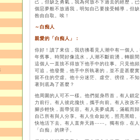
己，但缺乏勇氣，我為何放不下過去的經歷，已
個惡夢般不放過我，明知自己要接受輔導，但缺
咎由自取。唉！
～白痴人
親愛的「白痴人」：
你好！讀了來信，我彷彿看見人潮中有一個人，
年舊事。時間好像流水，人潮不斷前湧，轉眼間
這個人一直捨不得放下他手中的往事。只見他頻
憶
可追，他發覺，他手中所執著的，並不是甚麼實
留不住的空虛。他十分迷茫、虛空、徬徨，不知
著到底為了甚麼？
他周圍的人可不一樣。他們挺身昂首，有人鎖定
力前行。有人彼此攙扶，攜手向前。有人孜孜不
腳步輕快，面帶笑容。有人美夢成真，滿載而歸
自己所有與人分享。有人生命如光，照亮黑暗。
快地活下去。有人直奔天路⋯⋯。獨有你，在人
「白痴」的牌子。