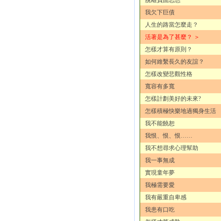
我欠下巨債
人生的路當怎麼走？
活著是為了甚麼？ ＞
怎樣才算有原則？
如何維繫長久的友誼？
怎樣改變悲觀性格
寬容有多寬
怎樣計劃美好的未來?
怎樣積極快樂地過獨身生活
我不能饒恕
我恨、恨、恨……
我不想尋求心理幫助
我一事無成
實現童年夢
我極需要愛
我有嚴重自卑感
我患有口吃