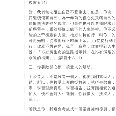
後書五17)
對，我們無法阻止自己不受傷害，但是，你決非
擇繼續傷害自己，為十年前的傷心史哭瞎自己的
痛恨無法改變的現實。但是你也可以選擇呼求耶
前塵舊事，跟隨耶穌走餘下的人生路程。你不必
能的上帝能賜你力量。祂必扶持前行，叫你「的
歸向光明，從撒但權下歸向上帝。」(使徒行傳廿
行，你就不再迷惘、孤單、寂寞，你會得到人生
說：「袮必將生命的道路指示我。在袮有滿足的
永遠的福樂。」(詩篇十六11)
三、你要敞開心懷，接受人的幫助。
上帝造人，不是只造一個人。祂要我們幫助人，
助。所以，你接受上帝的拯救後，就須去教會，
帝，學習聖經真理，學習禱告，並實踐相愛的道
忙人，便不會對人生迷惘。你關懷人，扶持人，
單」。
若我是你，我還會考慮找一個基督徒輔導員，積