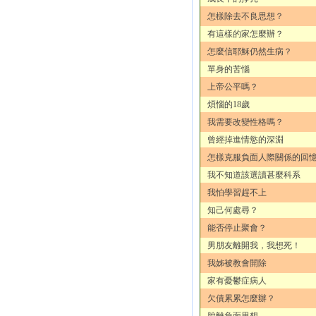
怎樣除去不良思想？
有這樣的家怎麼辦？
怎麼信耶穌仍然生病？
單身的苦惱
上帝公平嗎？
煩惱的18歲
我需要改變性格嗎？
曾經掉進情慾的深淵
怎樣克服負面人際關係的回
我不知道該選讀甚麼科系
我怕學習趕不上
知己何處尋？
能否停止聚會？
男朋友離開我，我想死！
我姊被教會開除
家有憂鬱症病人
欠債累累怎麼辦？
脫離負面思想