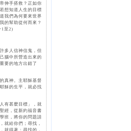
帝伸手搭救？正如你
若想知道人生的目標
道我們為何要來世界
我的幫助從何而來？
1至2)
許多人信神信鬼，但
己腦中所營造出來的
重要的地方出錯了
的真神。主耶穌基督
耶穌的生平，就必找
人有甚麼目標」，就
聖經，從新約福音書
學班，將你的問題請
，就給你們；尋找，
，就得著；尋找的，