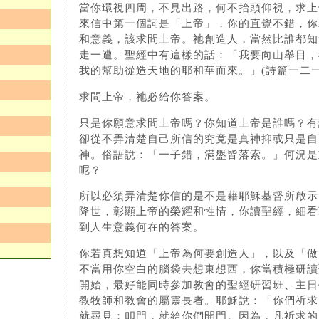
當你環視四周，不見出路，何不抬頭仰視，求上
來信中第一個詞是「上帝」，你的直覺不錯，你
和意義，該求問上帝。祂創造人，當然比誰都知
走一遭。聖經中有這樣的話：「我要向山舉目，
我的幫助從造天地的耶和華而來。」(詩篇一二一
求問上帝，祂必給你答案。
只是你願意求問上帝嗎？你知道上帝是誰嗎？有
卻從不弄清楚自己所信的究竟是真神抑或只是自
神。俗語說：「一子錯，滿盤皆落索。」何況是
呢？
所以必須弄清楚你信的是不是藉耶穌基督所啟示
降世，彰顯上帝的榮耀和性情，你讀聖經，細看
到人生意義何在的答案。
你若真想知道「上帝為何要創造人」，以及「做
不當用你空白的腦袋去想東想西，你當積極研讀
開始，最好能同時參加教會的聖經研習班、主日
教牧師和教會的屬靈長者。耶穌說：「你們祈求
就尋見；叩門，就給你們開門。因為，凡祈求的