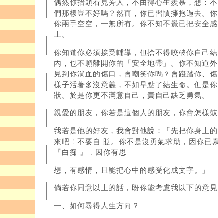
偶然你抬頭看見旁人，不由得心生羨慕，想：不
們那樣豈不好嗎？然而，你已習慣擁抱過去。你
你兩手空空，一無所有。你不知不覺已把安全感
上。
你知道你必須接受輔導，但捨不得咬破你自己結
內，也不願離開你的「安全地帶」。你不知道外
見到你淌血的傷口，會嘲笑你嗎？會踐踏你、傷
樣子活著多沒意義，不如早點了結生命。但是你
狀。於是你更不滿意自己，責自己缺乏勇氣。
親愛的朋友，你若是這個人的朋友，你會怎樣鼓
我若是他的好友，我會對他說：「先把你身上的 
來吧！不要自 貶。你不是沒勇氣求助，因你已
『白痴 』，因你有思
想，有感情，且能把心中的感受化成文字。」
倘若你同意以上的話，盼你能考慮我以下的意見
一、如何尋得人生方向？