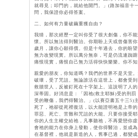
就尋見；叩門的，就給他開門。」(路加福音十一
問，我保證你必得答案。
二、如何有力量破繭重獲自由？
我猜，那次經歷一定叫你受了很大創傷，你不能
懷。所以無法得到醫治。你期盼上天或曾傷害你
歲月，讓你心願得償。但是十年過去，你的盼望
無力改變現實。所以萬分無奈，可是仍流連踟躕
痛恨現實，痛恨自己無力活得快快樂樂。你不知
親愛的朋友，你知道嗎？我們的世界不是天堂。
破壞，受了咒詛。無論誰活在這世上，都會受到
救贖世人，反被釘死在十字架上。這說明了人的
深蒂固。好消息是：「因祂(救主耶穌)受的刑
受的鞭傷，我們得醫治。」(以賽亞書五十三5)
死了，祂卻從死裡復活，以大能證明祂是上帝的
罪惡、死亡、苦難和咒詛的大能。只要你接受耶
你的人生主權交給祂，凡事聽祂，不再愛戀你虛
會祂的能力在你身上發動，使你得醫治，並成為
在基督裡，他就是新造的人，舊事已過，都變成