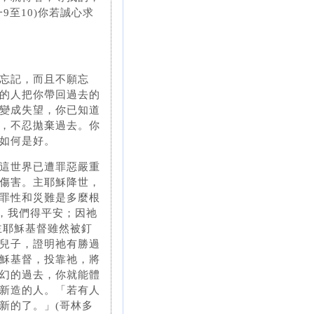
9至10)你若誠心求
忘記，而且不願忘
的人把你帶回過去的
變成失望，你已知道
，不忍拋棄過去。你
如何是好。
這世界已遭罪惡嚴重
傷害。主耶穌降世，
罪性和災難是多麼根
罰，我們得平安；因祂
主耶穌基督雖然被釘
兒子，證明祂有勝過
穌基督，投靠祂，將
幻的過去，你就能體
新造的人。「若有人
新的了。」(哥林多