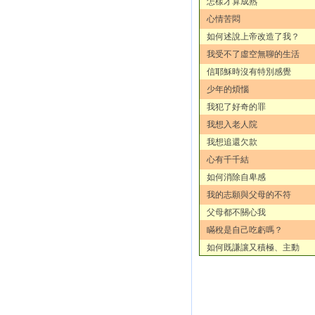
怎樣才算成熟
心情苦悶
如何述說上帝改造了我？
我受不了虛空無聊的生活
信耶穌時沒有特別感覺
少年的煩惱
我犯了好奇的罪
我想入老人院
我想追還欠款
心有千千結
如何消除自卑感
我的志願與父母的不符
父母都不關心我
瞞稅是自己吃虧嗎？
如何既謙讓又積極、主動