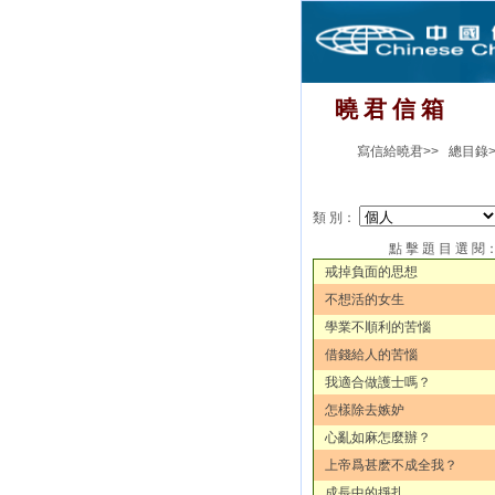
曉 君 信 箱
寫信給曉君>>
總目錄>
類 別：
點 擊 題 目 選 閱
戒掉負面的思想
不想活的女生
學業不順利的苦惱
借錢給人的苦惱
我適合做護士嗎？
怎樣除去嫉妒
心亂如麻怎麼辦？
上帝爲甚麽不成全我？
成長中的掙扎