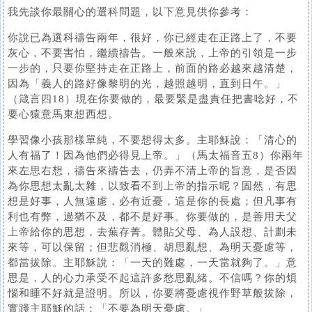
我先談你最關心的選科問題，以下意見供你參考：
你說已為選科禱告兩年，很好，你已經走在正路上了，不要
灰心，不要害怕，繼續禱告。一般來說，上帝的引領是一步
一步的，只要你堅持走在正路上，前面的路必越來越清楚，
因為「義人的路好像黎明的光，越照越明，直到日午。」
（箴言四18）現在你要做的，最要緊是盡責任把書唸好，不
要心猿意馬東想西想。
學習像小孩那樣單純，不要想得太多。主耶穌說：「清心的
人有福了！因為他們必得見上帝。」（馬太福音五8）你兩年
來左思右想，禱告來禱告去，仍弄不清上帝的旨意，是否因
為你思想太亂太雜，以致看不到上帝的指示呢？固然，有思
想是好事，人無遠慮，必有近憂，這是你的長處；但凡事有
利也有弊，過猶不及，都不是好事。你要做的，是善用天父
上帝給你的思想，去蕪存菁。體貼父母、為人設想、計劃未
來等，可以保留；但悲觀消極、胡思亂想、為明天憂慮等，
都當拔除。主耶穌說：「一天的難處，一天當就夠了。」意
思是，人的心力承受不起這許多愁思亂緒。不信嗎？你的煩
惱和睡不好就是證明。所以，你要將憂慮視作野草般拔除，
實踐主耶穌的話：「不要為明天憂慮。」