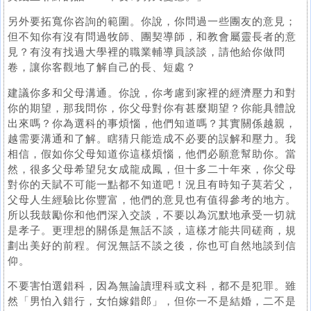
另外要拓寬你咨詢的範圍。你說，你問過一些團友的意見；
但不知你有沒有問過牧師、團契導師，和教會屬靈長者的意
見？有沒有找過大學裡的職業輔導員談談，請他給你做問
卷，讓你客觀地了解自己的長、短處？
建議你多和父母溝通。你說，你考慮到家裡的經濟壓力和對
你的期望，那我問你，你父母對你有甚麼期望？你能具體說
出來嗎？你為選科的事煩惱，他們知道嗎？其實關係越親，
越需要溝通和了解。瞎猜只能造成不必要的誤解和壓力。我
相信，假如你父母知道你這樣煩惱，他們必願意幫助你。當
然，很多父母希望兒女成龍成鳳，但十多二十年來，你父母
對你的天賦不可能一點都不知道吧！況且有時知子莫若父，
父母人生經驗比你豐富，他們的意見也有值得參考的地方。
所以我鼓勵你和他們深入交談，不要以為沉默地承受一切就
是孝子。更理想的關係是無話不談，這樣才能共同磋商，規
劃出美好的前程。何況無話不談之後，你也可自然地談到信
仰。
不要害怕選錯科，因為無論讀理科或文科，都不是犯罪。雖
然「男怕入錯行，女怕嫁錯郎」，但你一不是結婚，二不是