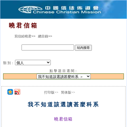
曉 君 信 箱
寫信給曉君>>
總目錄>>
類 別：
點 擊 題 目 選 閱：
打印版>>
简体版>>
我不知道該選讀甚麼科系
曉君信箱