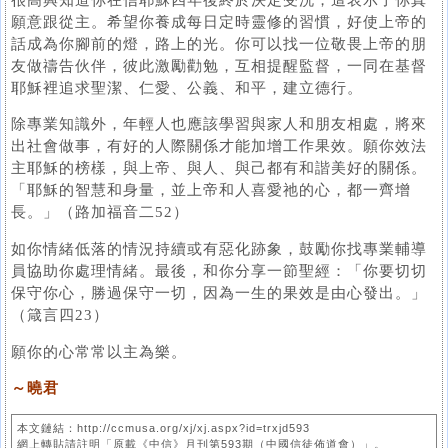
願意跟從主。希望你養成每日定時靈修的習慣，好使上帝的
話成為你腳前的燈，路上的光。你可以找一位敬畏上帝的朋
友做禱告伙伴，彼此激勵勸勉，互相提醒監督，一同在基督
耶穌裡追求聖潔、仁愛、公義、和平，建立德行。
除專業知識外，年輕人也應該學習與家人和朋友相處，將來
出社會做事，有好的人際關係才能加增工作果效。願你效法
主耶穌的榜樣，與上帝、與人、與己都有和諧美好的關係。
「耶穌的智慧和身量，並上帝和人喜愛祂的心，都一齊增
長。」（路加福音二52）
如你情緒低落的情況持續或有惡化跡象，鼓勵你找專業輔導
員協助你處理情緒。最後，和你分享一節聖經：「你要切切
保守你心，勝過保守一切，因為一生的果效是由心發出。」
（箴言四23）
願你的心常常以主為樂。
～曉君
本文鏈結：http://ccmusa.org/xj/xj.aspx?id=trxjd593
網上轉貼請註明「原載《中信》月刊第593期（中國信徒佈道會）」。