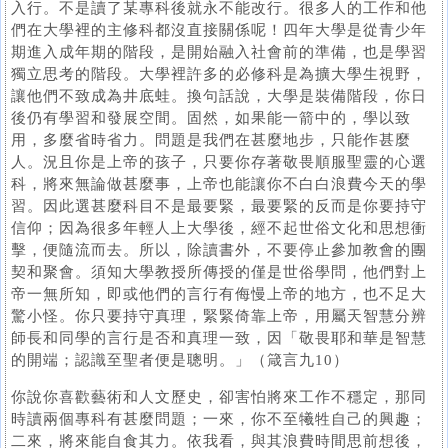
入行。不是讀了某專科後就永不能改行。很多人的工作和他
們在大學裡的主修科都沒直接關係呢！四年大學是從青少年
期進入成年期的階段，是開始融入社會前的準備，也是學習
獨立思考的階段。大學裡許多的必修科是為擴大學生視野，
讓他們不致成為井底蛙。換句話說，大學是裝備階段，你日
後仍有學習和發展空間。固然，如果能一箭中的，學以致
用，多麼省時省力。問題是我們在甚麼地步，只能作甚麼
人。況且你是上帝的孩子，只要你存著敬畏順服聖靈的心選
科，將來無論做甚麼事，上帝也能讓你不白白浪費今天的學
習。因此選甚麼科目不是最要緊，最要緊的反而是你要持守
信仰；因為很多年輕人上大學後，經不起世俗文化和思想衝
擊，便隨流而去。所以，除讀書外，不要停止參加教會的團
契和聚會。須知大學教授所傳授的僅是世俗學問，他們對上
帝一無所知，即或他們的言行有侮慢上帝的地方，也不足大
驚小怪。你只要持守真理，緊緊倚靠上帝，用屬天智慧分辨
師長和同學的言行是否和真理一致，因「敬畏耶和華是智慧
的開端；認識至聖者便是聰明。」（箴言九10）
你說你喜歡藝術和人文歷史，卻害怕將來工作不穩定，那同
時讀兩個專科有甚麼問題；一來，你不至犧牲自己的興趣；
二來，將來能自食其力。依我看，與其浪費時間思前想後，