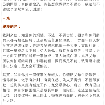
己的問題，真的很惶恐。為甚麼我覺得力不從心，欲速則不
達呢？請幫幫我，謝謝！
～光
親愛的光：
收到來信，知道你的煩惱。不過，不要害怕，很多和你同齡
的人都有類似困惑，這是相當普遍的現象：一方面年輕人對
於前途滿懷憧憬，也許希望將來能做一番大事，貢獻社會，
甚或一舉成名天下知，受人敬佩，報答父母恩等；可是，另
一方面又很害怕將來一事無成，遭人恥笑白眼，累及父母。
所以你怕選錯科目，影響前程，因而裹足不前，致遲遲未能
作出決定，是完全可理解的。
其實，我看你是一個懂事的年輕人。你體貼父母生活艱苦，
懂得節儉，做事有計劃，有責任感，為人又審慎，不輕舉妄
動，想到將來應有穩定工作，免父母操心。所以，我有理由
相信，你目前的困擾只是成長中的一個階段。走過這個階段
以後—只要你持守在正路上，擺在你前面的，將是光明的康
莊大路。