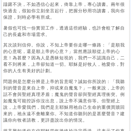
躊躇不決，不如憑信心起來，倚靠上帝，專心讀書。兩年很
快過去，假如你立刻坐言起行，把握分秒用功讀書，我向你
保證，到時必學有所成。
暑假也可找一份實習工作，透過這些經驗，也許會較了解自
己的長處和市場需求。
其次談到信仰。你說，不知上帝要你走哪一條路：「是順我
的心意呢，還是順上帝的心意？」當然應該順從上帝的心
意！為甚麼？因為人是愚昧短視的，我們一不認識自己，二
看不到將來，上帝卻知道一切。耶穌是好牧人，祂愛你，對
你的人生有美好的計劃。
問題倒是怎麼分辨是上帝的旨意呢？誠如你所說的：「我聽
到的聲音是來自上帝，抑或來自魔鬼？」一般來說，上帝的
話不會與聖經真理矛盾；魔鬼的聲音卻與聖經真理衝突。例
如魔鬼可能控訴你沒出息，說上帝不滿意你等。但聖經上
說，上帝愛我們，我們是主耶穌用祂自己生命的重價買贖回
來的，祂永遠不會離棄你。不知道你聽到的是甚麼聲音？建
議你向牧者請教，更詳盡說出你的情況。
很高興知道你在信耶穌四年後終於決定受洗，這表示了你真