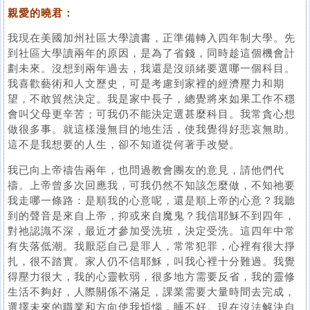
親愛的曉君：
我現在美國加州社區大學讀書，正準備轉入四年制大學。先
到社區大學讀兩年的原因，是為了省錢，同時趁這個機會計
劃未來。沒想到兩年過去，我還是沒頭緒要選哪一個科目。
我喜歡藝術和人文歷史，可是考慮到家裡的經濟壓力和期
望，不敢貿然決定。我是家中長子，總覺將來如果工作不穩
會叫父母更辛苦；可我仍不能決定選甚麼科目。我常貪心想
做很多事。就這樣漫無目的地生活，使我覺得好悲哀無助。
這不是我想要的人生，卻不知道從何著手改變。
我已向上帝禱告兩年，也問過教會團友的意見，請他們代
禱。上帝曾多次回應我，可我仍然不知該怎麼做，不知祂要
我走哪一條路：是順我的心意呢，還是順上帝的心意？我聽
到的聲音是來自上帝，抑或來自魔鬼？我信耶穌不到四年，
對祂認識不深，最近才參加受洗班，決定受洗。這四年中常
有失落低潮。我厭惡自己是罪人，常常犯罪，心裡有很大掙
扎，很不踏實。家人仍不信耶穌，叫我心裡十分難過。我覺
得壓力很大，我的心靈軟弱，很多地方需要反省，我的靈修
生活不夠好，人際關係不滿足，課業需要大量時間去完成，
選擇未來的職業和方向使我煩惱，睡不好。現在沒法解決自