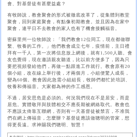
會、對基督徒有甚麼益處？
有牧師說，教會聚會的形式被徹底改革了，從集體到教堂
聚會，回到家庭聚會，有點像初期教會。並且因為在家中
聚會，連平日不去教會的家人也有了機會接觸福音。
密蘇里州一位牧師說：「我們教會12位同工，現在都做聯
繫、牧養的工作。」他們教會成立七年，疫情前，主日禮
拜有一千人，第一次將信息放上網後，就有1,500人聽。會
友也覺得，現在邀請親友聽道，比以前方便多了，因為只
要把視頻發給他們，再做一點跟進工作就行。教會原有20
個小組，改在線上舉行後，才兩個月，小組便驚人成長，
變為60個。教會因此急需小組組長，牧師們都忙於培訓、
牧養和傳福音。大家都為神的作工感恩。
不過，居安思危是必須的。何況我們現在不是居安，而是
居危。實體敬拜與肢體相交不應長期被網絡取代。教會也
不應該太倚靠互聯網，否則有一天基督徒被禁言，不准我
們在網上傳福音，怎麼辦？基督徒應該做聰明的管家，想
得更長遠。求神賜我們聰明、智慧！
本文鏈結：http://ccmusa.org/read/read.aspx?id=pro20210308