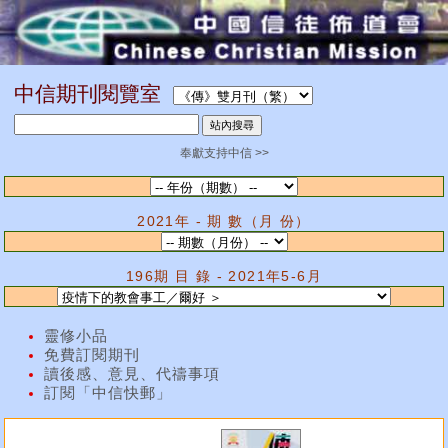
中信期刊閱覽室
奉獻支持中信 >>
2021年 - 期 數（月 份）
196期 目 錄 - 2021年5-6月
靈修小品
免費訂閱期刊
讀後感、意見、代禱事項
訂閱「中信快郵」