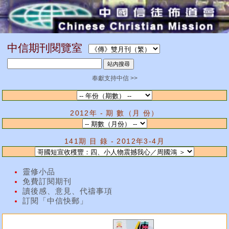
中信期刊閱覽室
奉獻支持中信 >>
2012年 - 期 數（月 份）
141期 目 錄 - 2012年3-4月
靈修小品
免費訂閱期刊
讀後感、意見、代禱事項
訂閱「中信快郵」