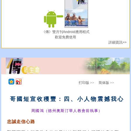
《傳》雙月刊Android應用程式
歡迎免費使用
詳細資訊>>
打印版 >>
简体版 >>
哥國短宣收穫豐：四、小人物震撼我心
周國鴻（德州奧斯汀華人教會前執事）
忠誠走信心路