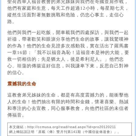
聖荷西華人福音教會的弟兄姊妹與我們在哥國並肩作戰，
他們有家庭和生意，每天工作超過12小時，每星期七天，
縱然生活面對著無數挑戰和危險，仍忠心事主，走信心
路。
他們與我們一起吃飯，開車載我們四處探訪，與我們一起
祈禱，帶著歡笑和眼淚分享他們生命的故事，讓我驚嘆神
的作為！他們的生命見證多次感動我，實在活出了羅馬書
一章16節：「我不以福音為恥！這福音本是神的大能，要
救一切相信的；先是猶太人，後是希利尼人。」他們忠
心、坦蕩的傳揚這好信息，叫我謙卑下來，反思自己對神
的信心。
震撼我的生命
這教會弟兄姊妹的生命，都是有高度震撼力的，能衝擊他
人的生命！他們抽出有限的時間和金錢，懷著喜樂、熱誠
和專注的心去宣教，同心服事教會，向他們社區的未信者
傳福音。
本文鏈結：http://ccmusa.org/read/read.aspx?id=pro20120211
網上轉貼請註明「原載《傳》雙月刊第141期（中國信徒佈道會）」。