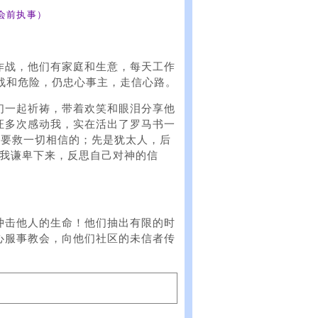
会前执事）
作战，他们有家庭和生意，每天工作
战和危险，仍忠心事主，走信心路。
们一起祈祷，带着欢笑和眼泪分享他
证多次感动我，实在活出了罗马书一
，要救一切相信的；先是犹太人，后
叫我谦卑下来，反思自己对神的信
冲击他人的生命！他们抽出有限的时
心服事教会，向他们社区的未信者传