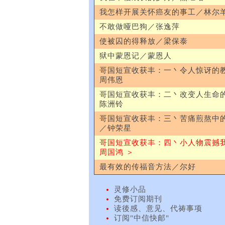
我怎样开展关怀癌友的事工／林尔
不敢做哑巴狗／张逸萍
使被囚的得释放／梁保泰
狱中蒙恩记／蒙恩人
哥国短宣收获丰：一丶令人惊讶的
周伟恩
哥国短宣收获丰：二丶改变人生命
陈洲铃
哥国短宣收获丰：三丶苦痛煎熬中
／钟荣星
哥国短宣收获丰：四丶小人物震撼
周国鸿 ＞
最有效的传福音方法／尔好
灵修小品
免费订阅期刊
读後感、意见、代祷事项
订阅"中信快邮"