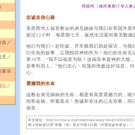
周国鸿（德州奥斯汀华人教
羊
忠诚走信心路
圣荷西华人福音教会的弟兄姊妹与我们在哥国并肩
超过12小时，每星期七天，纵然生活面对着无数挑
教会／
他们与我们一起吃饭，开车载我们四处探访，与我
们生命的故事，让我惊叹神的作为！他们的生命见
的主／
章16节：“我不以福音为耻！这福音本是神的大能
是希利尼人。”他们忠心丶坦荡的传扬这好信息，
的喜乐
心。
震撼我的生命
我心／
这教会弟兄姊妹的生命，都是有高度震撼力的，能
间和金钱，怀着喜乐丶热诚和专注的心去宣教，同
福音。
本文链结：http://ccmusa.org/read/read.aspx?id=prs20120211
网上转贴请注明"原载《传》双月刊第141期（中国信徒布道会）"。