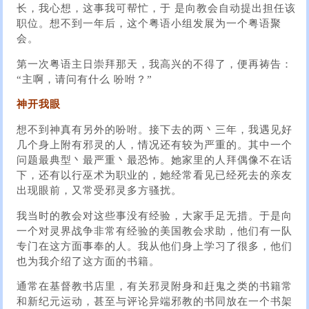
长，我心想，这事我可帮忙，于 是向教会自动提出担任该
职位。想不到一年后，这个粤语小组发展为一个粤语聚
会。
第一次粤语主日崇拜那天，我高兴的不得了，便再祷告：
“主啊，请问有什么 吩咐？”
神开我眼
想不到神真有另外的吩咐。接下去的两丶三年，我遇见好
几个身上附有邪灵的人，情况还有较为严重的。其中一个
问题最典型丶最严重丶最恐怖。她家里的人拜偶像不在话
下，还有以行巫术为职业的，她经常看见已经死去的亲友
出现眼前，又常受邪灵多方骚扰。
我当时的教会对这些事没有经验，大家手足无措。于是向
一个对灵界战争非常有经验的美国教会求助，他们有一队
专门在这方面事奉的人。我从他们身上学习了很多，他们
也为我介绍了这方面的书籍。
通常在基督教书店里，有关邪灵附身和赶鬼之类的书籍常
和新纪元运动，甚至与评论异端邪教的书同放在一个书架