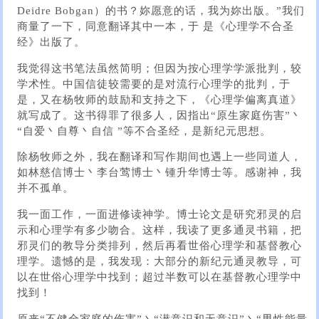
Deidre Bobgan）的书？妳愿意的话，我为妳出版。”我们
商量了一下，同意翻译其中一本，于 是《心理学不合圣
经》出版了。
我觉得这书笔法虽然简明；但因为按心理学学派批判，较
学术性。中国信徒较需要的是对流行心理学的批判，于
是，又在杨牧师的鼓励和支持之下，《心理学偏离真道》
就写成了。这书得罪了很多人，因指出“原生家庭伤害”丶
“自爱丶自尊丶自信 ”等不合圣经，是新纪元思想。
除杨牧师之外，我在翻译和写作期间也遇上一些同道人，
如林慈信博士丶李台莺博士丶锺升华博士等。感谢神，我
并不孤单。
我一面工作，一面进修读神学。博士论文是研究邪灵的启
示和心理学有多少吻合。这样，我读了更多通灵书籍，把
邪灵们的教导分类排列，然后再看世俗心理学和基督教心
理学。遗憾的是，我发现：大部分的新纪元通灵教导，可
以在世俗心理学中找到；超过半数可以在基督教心理学中
找到！
原来“不健全家庭的伤害”丶“潜意识和无意识”丶“男性能量