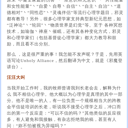
和女性能量”丶“自爱丶自尊丶自信”丶“自主丶自治”丶“道
德相对”丶“同性恋”丶“灵魂伴侣”等流行心理学题目，邪灵
都有教导！另外，很多心理学家支持典型新纪元思想，如
“泛神论”丶“轮回”丶“物质世界是幻觉”等。至于 各种冥想
技术，如瑜伽丶禅座丶催眠，还有其各种变化方式，邪灵
和心理学家们（包括基督徒心理学家）都大力教导和鼓
励，而且看不出分别。
那么 ，这是很严重的事！我怎能不发声呢？于是，先用英
语写论Unholy Alliance，然后翻译为中文，就是《邪魔登
讲台》。
汪汪大叫
当我开始工作时，我的牧师曾请我到长老会去，解释为什
么 我不相信心理学。他大概以为心理学是真理的其中一部
分。他不是唯一的人，有一位负责一个规模相当大的跨教
会平信徒培训的长老，听说我不接受心理学之后，冲口而
出的第一个反应是：“可以不信的吗？”其他类似的反应很
多，有人避免和我接触，有杂志拒绝我的稿，甚至有人
问：“妳不怕被视为异端吗？”