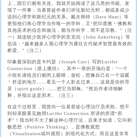
上，因它们都有关连。我就开始阅读了这几类的书籍。发
现了一件事：当基督徒作者们评论新纪元时，都或多或少
说到心理学和新纪元的关系。戴夫韩特（Dave Hunt）等
更指他们将心理学当作唯一的学科，又“把印度教丶佛教和
其他巫术的信念和做法，都当作科学，而不是宗教。”（注
一）就连较少批评心理学的安克伯（John Ankerberg）等
也说：“越来越多人视心理学为通往古代秘术智慧最有效的
桥梁。”（注二）
印象最深刻的是卡约瑟（Joseph Carr）写的Lucifer
Connection（搭上撒但），其中一章的开场白是：“一个
小组长请组员们都闭上眼晴，放松，想像自己在一个温暖
丶舒适的地方……看见一个人影走过来……这就是你的导
灵（spirit guide）……把它当耶稣。”然后作者详细解
释，并指出这是邪术。（注三）
在这个过程里，我曾向一位基督徒心理治疗员求助。想不
到却亲眼看见她用Lucifer Connection 所讲的所谓“邪
术”！我当时不大了解这种心理疗法，后来才知道，它叫积
极思想（Positive Thinking），是佛教观想
（Visualization或叫观照）的现代化方式。而且这是非常