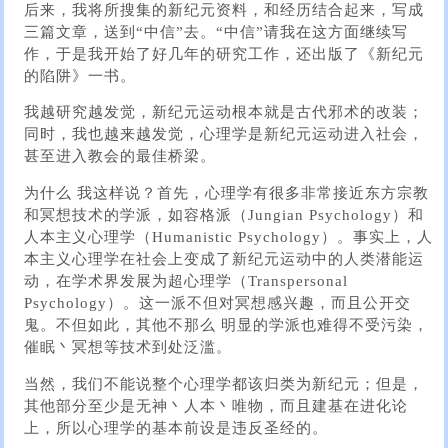
后来，我将所搜集的新纪元资料，和经历结合起来，写成
三篇文章，送到“中信”去。“中信”请我在这方面继续写
作，于是我开始了好几年的研究工作，还出版了《新纪元
的陷阱》一书。
我越研究越发觉，新纪元运动根本就是古代邪术的改装；
同时，我也越来越发觉，心理学是新纪元运动进入社会，
甚至进入教会的最佳桥梁。
为什么 我这样说？首先，心理学有很多非常接近东方宗教
和冥想技术的学派，如容格派（Jungian Psychology）和
人本主义心理学（Humanistic Psychology）。事实上，人
本主义心理学在社会上变成了新纪元运动中的人类潜能运
动，在学术界发展为超心理学（Transpersonal
Psychology）。这一派不但对冥想感兴趣，而且公开交
鬼。不但如此，其他不那么 明显的学派也难得不受污染，
催眠丶冥想等技术到处泛滥。
当然，我们不能说整个心理学都该归类为新纪元；但是，
其他部分至少是无神丶人本丶唯物，而且建基在进化论
上，所以心理学的基本前设是违反圣经的。