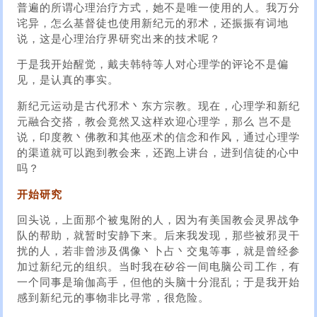
普遍的所谓心理治疗方式，她不是唯一使用的人。我万分
诧异，怎么基督徒也使用新纪元的邪术，还振振有词地
说，这是心理治疗界研究出来的技术呢？
于是我开始醒觉，戴夫韩特等人对心理学的评论不是偏
见，是认真的事实。
新纪元运动是古代邪术丶东方宗教。现在，心理学和新纪
元融合交搭，教会竟然又这样欢迎心理学，那么 岂不是
说，印度教丶佛教和其他巫术的信念和作风，通过心理学
的渠道就可以跑到教会来，还跑上讲台，进到信徒的心中
吗？
开始研究
回头说，上面那个被鬼附的人，因为有美国教会灵界战争
队的帮助，就暂时安静下来。后来我发现，那些被邪灵干
扰的人，若非曾涉及偶像丶卜占丶交鬼等事，就是曾经参
加过新纪元的组织。当时我在矽谷一间电脑公司工作，有
一个同事是瑜伽高手，但他的头脑十分混乱；于是我开始
感到新纪元的事物非比寻常，很危险。