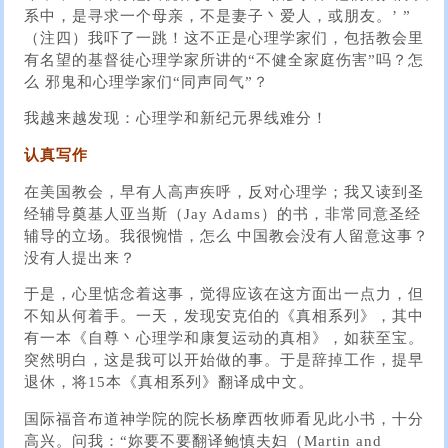
系中，是寻求一个母亲，不是妻子丶爱人，或朋友。’ ”
（注四）我吓了一跳！这不正是心理学家们，包括教会里
有名望的基督徒心理学家所讲的“不健全家庭伤害”吗？怎
么 邪鬼和心理学家们“同声同气”？
我越来越发现：心理学和新纪元界线难分！
认真写作
在美国教会，早有人高声疾呼，反对心理学；我又读到圣
经辅导奠基人亚当斯（Jay Adams）的书，非常同意圣经
辅导的立场。我很惋惜，怎么 中国教会没有人留意这事？
没有人提出来？
于是，心里惦念着这事，觉得应该在这方面出一点力，但
不知从何着手。一天，发现安克伯的《真相系列》，其中
有一本《自尊丶心理学和康复运动的真相》，如获至宝。
突然明白，这是我可以开始做的事。于是辞掉工作，提早
退休，将15本《真相系列》翻译成中文。
国际福音布道神学院的院长杨摩西牧师看见此小书，十分
高兴。问我：“妳要不要翻译鲍慎夫妇（Martin and