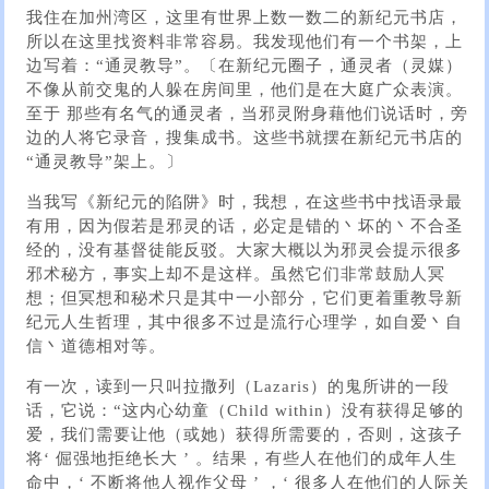
我住在加州湾区，这里有世界上数一数二的新纪元书店，
所以在这里找资料非常容易。我发现他们有一个书架，上
边写着：“通灵教导”。〔在新纪元圈子，通灵者（灵媒）
不像从前交鬼的人躲在房间里，他们是在大庭广众表演。
至于 那些有名气的通灵者，当邪灵附身藉他们说话时，旁
边的人将它录音，搜集成书。这些书就摆在新纪元书店的
“通灵教导”架上。〕
当我写《新纪元的陷阱》时，我想，在这些书中找语录最
有用，因为假若是邪灵的话，必定是错的丶坏的丶不合圣
经的，没有基督徒能反驳。大家大概以为邪灵会提示很多
邪术秘方，事实上却不是这样。虽然它们非常鼓励人冥
想；但冥想和秘术只是其中一小部分，它们更着重教导新
纪元人生哲理，其中很多不过是流行心理学，如自爱丶自
信丶道德相对等。
有一次，读到一只叫拉撒列（Lazaris）的鬼所讲的一段
话，它说：“这内心幼童（Child within）没有获得足够的
爱，我们需要让他（或她）获得所需要的，否则，这孩子
将‘ 倔强地拒绝长大 ’ 。结果，有些人在他们的成年人生
命中，‘ 不断将他人视作父母 ’ ，‘ 很多人在他们的人际关