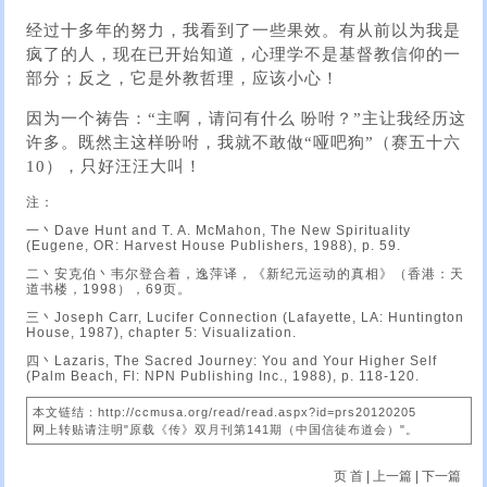
经过十多年的努力，我看到了一些果效。有从前以为我是
疯了的人，现在已开始知道，心理学不是基督教信仰的一
部分；反之，它是外教哲理，应该小心！
因为一个祷告：“主啊，请问有什么 吩咐？”主让我经历这
许多。既然主这样吩咐，我就不敢做“哑吧狗”（赛五十六
10），只好汪汪大叫！
注：
一丶Dave Hunt and T. A. McMahon, The New Spirituality
(Eugene, OR: Harvest House Publishers, 1988), p. 59.
二丶安克伯丶韦尔登合着，逸萍译，《新纪元运动的真相》（香港：天
道书楼，1998），69页。
三丶Joseph Carr, Lucifer Connection (Lafayette, LA: Huntington
House, 1987), chapter 5: Visualization.
四丶Lazaris, The Sacred Journey: You and Your Higher Self
(Palm Beach, Fl: NPN Publishing Inc., 1988), p. 118-120.
本文链结：http://ccmusa.org/read/read.aspx?id=prs20120205
网上转贴请注明"原载《传》双月刊第141期（中国信徒布道会）"。
页 首
|
上一篇
|
下一篇