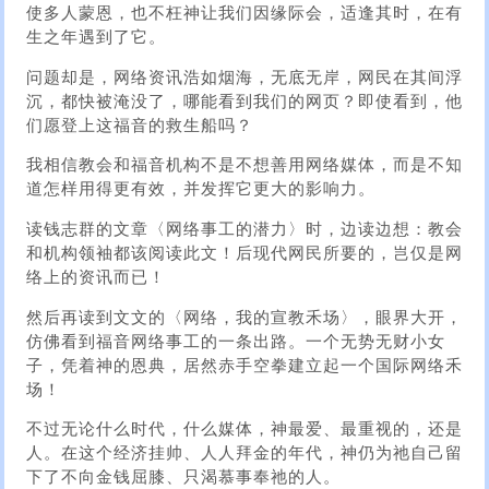
使多人蒙恩，也不枉神让我们因缘际会，适逢其时，在有
生之年遇到了它。
问题却是，网络资讯浩如烟海，无底无岸，网民在其间浮
沉，都快被淹没了，哪能看到我们的网页？即使看到，他
们愿登上这福音的救生船吗？
我相信教会和福音机构不是不想善用网络媒体，而是不知
道怎样用得更有效，并发挥它更大的影响力。
读钱志群的文章〈网络事工的潜力〉时，边读边想：教会
和机构领袖都该阅读此文！后现代网民所要的，岂仅是网
络上的资讯而已！
然后再读到文文的〈网络，我的宣教禾场〉，眼界大开，
仿佛看到福音网络事工的一条出路。一个无势无财小女
子，凭着神的恩典，居然赤手空拳建立起一个国际网络禾
场！
不过无论什么时代，什么媒体，神最爱、最重视的，还是
人。在这个经济挂帅、人人拜金的年代，神仍为祂自己留
下了不向金钱屈膝、只渴慕事奉祂的人。