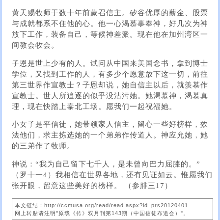
黄天赐牧师于数十年前蒙召信主。矽谷优厚的薪金、股票
与成就都系不住他的心。他一心渴慕事奉神，好几次为神
放下工作，装备自己，等候神差派。现在他在加州湾区一
间教会牧会。
子恩是世上少有的人。试问从中国来美国念书，拿到博士
学位，又找到工作的人，有多少个愿意放下这一切，前往
第三世界作宣教士？子恩却说，她自信主以后，就羡慕作
宣教士。世人所追逐的似乎没沾污她。她渴慕神，渴慕真
理，现在快踏上泰北工场。愿我们一起祝福她。
小女子是平信徒，她带领家人信主，留心一些好榜样，效
法他们，求主拣选她的一个弟弟作传道人。神应允她，她
的三弟作了牧师。
神说：“我为自己留下七千人，是未曾向巴力屈膝的。”
（罗十一4）我相信在世界各地，还有见证如云。惟愿我们
张开眼，留意这些美好的榜样。 （参腓三17）
本文链结：http://ccmusa.org/read/read.aspx?id=prs20120401
网上转贴请注明"原载《传》双月刊第143期（中国信徒布道会）"。