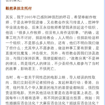
毅然承担主托付
其实，我于2005年已感到神强烈的呼召，希望奉献作牧
师，于是去神学院进修，又在教会作实习传道人，想神学
毕业就去牧会。后来王永信牧师希望我承担起这个组织，
他说：“很多人作牧师，但没有人肯作这职事。”的确，这
事工吃力​​不讨好。捐款给教会，人人明白；但捐款给这样
一个组织，不是那么多人明白。还有，他们不明白我们做
了些什么；尤其华人不愿参政，做这种事工要有胆量，是
直接对抗魔鬼，冲击很大。另外，有些教会因我们涉及政
治，与我们保持距离。我便提醒他们，“政教分离”不是神
的律法，而是现代人的律法，不少圣经伟人都参与了当时
的政事，影响君王，不惧死亡。
当时，有一套关于同性恋的电影上映，导人错误的性取
向，我们立刻召开记者招待会，发起杯葛行动；香港、台
湾、纽约等几个华人聚居的地方的基督徒都响应，强烈指
责这部电影。另外其他活动主要是在选举提案上表态。美
国每年11月都有选举，有不同的议案提出投票，例如：同
性婚姻应否合法化？大麻应否合法化？娼妓应否合法化？