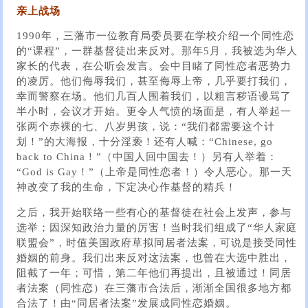
亲上战场
1990年，三藩市一位教育局委员要在学校介绍一个同性恋
的“课程”，一群基督徒出来反对。那年5月，我被选为华人
家长的代表，在公听会发言。会中目睹了同性恋者恶势力
的凌厉。他们侮辱我们，甚至侮辱上帝，几乎要打我们，
幸而警察在场。他们几百人围着我们，以粗言秽语谩骂了
半小时，会议才开始。更令人气愤的场面是，有人举起一
张两个赤裸的七、八岁男孩，说：“我们都需要这个计
划！”的大海报，十分淫亵！还有人喊：“Chinese, go
back to China！”（中国人回中国去！）另有人举着：
“God is Gay！”（上帝是同性恋者！）令人恶心。那一天
神改变了我的生命，下定决心作基督的精兵！
之后，我开始联络一些有心的基督徒在社会上发声，参与
选举；因深知政治力量的厉害！当时我们组成了“华人家庭
联盟会”，时值美国政府草拟同居者法案，可说是接受同性
婚姻的前身。我们出来反对这法案，也曾在大选中胜出，
阻截了一年；可惜，第二年他们再提出，且被通过！同居
者法案（同性恋）在三藩市合法后，渐渐全国很多地方都
合法了！由“同居者法案”发展成同性恋婚姻。