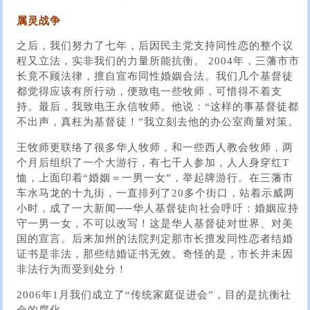
属灵战争
之后，我们努力了七年，后因民主党支持同性恋的整个议
程又立法，实非我们的力量所能抗衡。 2004年，三藩市市
长竟不顾法律，擅自宣布同性婚姻合法。我们几个基督徒
都觉得应该有所行动，便致电一些牧师，可惜得不着支
持。最后，我致电王永信牧师。他说：“这样的事基督徒都
不出声，真枉为基督徒！”我立刻去他的办公室商量对策。
王牧师更联络了很多华人牧师，和一些西人教会牧师，两
个月后组织了一个大游行，有七千人参加，人人身穿红T
恤，上面印着“婚姻＝一男一女”，举起牌游行。在三藩市
车水马龙的十九街，一直排列了20多个街口，站着示威两
小时，成了一大新闻──华人基督徒向社会呼吁：婚姻应持
守一男一女，不可以改写！这是华人基督徒对世界、对美
国的宣言。后来加州的法院判定那市长擅发同性恋者结婚
证书是非法，那些结婚证书无效。奇怪的是，市长并未因
非法行为而受到处分！
2006年1月我们成立了“传统家庭促进会”​​，目的是抗衡社
会的腐化。