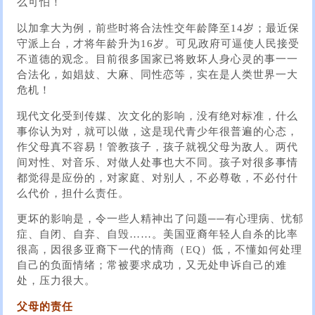
么可怕！
以加拿大为例，前些时将合法性交年龄降至14岁；最近保
守派上台，才将年龄升为16岁。可见政府可逼使人民接受
不道德的观念。目前很多国家已将败坏人身心灵的事一一
合法化，如娼妓、大麻、同性恋等，实在是人类世界一大
危机！
现代文化受到传媒、次文化的影响，没有绝对标准，什么
事你认为对，就可以做，这是现代青少年很普遍的心态，
作父母真不容易！管教孩子，孩子就视父母为敌人。两代
间对性、对音乐、对做人处事也大不同。孩子对很多事情
都觉得是应份的，对家庭、对别人，不必尊敬，不必付什
么代价，担什么责任。
更坏的影响是，令一些人精神出了问题──有心理病、忧郁
症、自闭、自弃、自毁……。美国亚裔年轻人自杀的比率
很高，因很​​多亚裔下一代的情商（EQ）低，不懂如何处理
自己的负面情绪；常被要求成功，又无处申诉自己的难
处，压力很大。
父母的责任