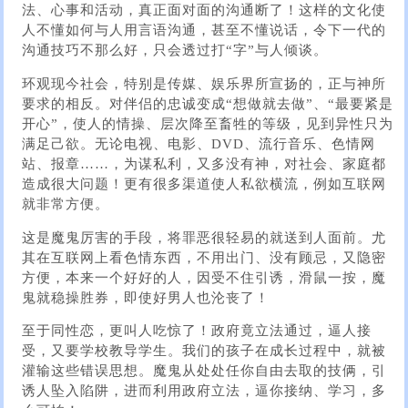
法、心事和活动，真正面对面的沟通断了！这样的文化使
人不懂如​​何与人用言语沟通，甚至不懂说话，令下一代的
沟通技巧不那么好，只会透过打“字”与人倾谈。
环观现今社会，特别是传媒、娱乐界所宣扬的，正与神所
要求的相反。对伴侣的忠诚变成“想做就去做”、“最要紧是
开心”，使人的情操、层次降至畜牲的等级，见到异性只为
满足己欲。无论电视、电影、DVD、流行音乐、色情网
站、报章……，为谋私利，又多没有神，对社会、家庭都
造成很大问题！更有很多渠道使人私欲横流，例如互联网
就非常方便。
这是魔鬼厉害的手段，将罪恶很轻易的就送到人面前。尤
其在互联网上看色情东西，不用出门、没有顾忌，又隐密
方便，本来一个好好的人，因受不住引诱，滑鼠一按，魔
鬼就稳操胜券，即使好男人也沦丧了！
至于同性恋，更叫人吃惊了！政府竟立法通过，逼人接
受，又要学校教导学生。我们的孩子在成长过程中，就被
灌输这些错误思想。魔鬼从处处任你自由去取的技俩，引
诱人坠入陷阱，进而利用政府立法，逼你接纳、学习，多