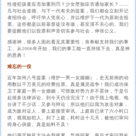
性侵犯孩童应否加重刑罚？少女堕胎应否通知家长？……
凡与社会道德、与下一代有关的提案，我们都会立刻开记
者招待会，呼吁华人凭良心，并以维护下一代为原则去投
票。这些都是以前基督徒没有做，甚至漠不关心的。我们
要提醒他们以投票和声音切实参与社​​会，伸张公义。
感谢神，很多人因此看见其重要性，肯奉献支持我们的事
工。从2006年开始，我们的事工能一直持续下去，真是神
的恩典！
难忘的一役
近年加州八号提案（维护一男一女婚姻），史无前例的动
用数以千万美元的经费拉票。真是属灵战争！我们成功保
卫了家庭一男一女婚姻，可惜敌对势力并不罢休，于是引
起很多法律诉讼。到今天仍没完没了！由于我上电视、电
台讲了不少话，又参与辩论；所以他们以我为攻击对象，
成为敌对证人，要上庭接受审讯。上庭前已录了六小时口
供，视我如犯人。到了上庭，耗时达十几天，被他们审问
得身心俱疲。真是始料不及！
他们用尽拖延方法令我疲累，气馁回家，最后才审问我长