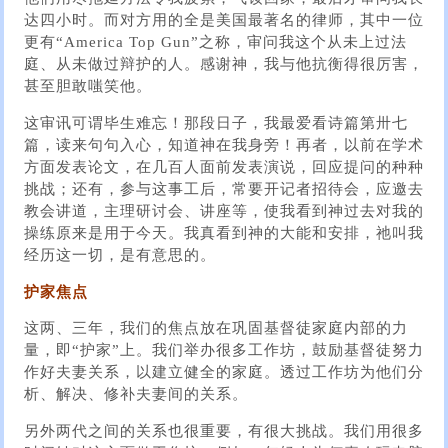
达四小时。而对方用的全是美国最著名的律师，其中一位
更有“America Top Gun”之称，审问我这个从未上过法
庭、从未做过辩护的人。感谢神，我与他抗衡得很厉害，
甚至胆敢嗤笑他。
这审讯可谓毕生难忘！那段日子，我最爱看诗篇第卅七
篇，读来句句入心，知道神在我身旁！再者，以前在学术
方面发表论文，在几百人面前发表演说，回应提问的种种
挑战；还有，参与这事工后，常要开记者招待会，应邀去
教会讲道，主理研讨会、讲座等，使我看到神过去对我的
操练原来是用于今天。我真看到神的大能和安排，祂叫我
经历这一切，是有意思的。
护家焦点
这两、三年，我们的焦点放在巩固基督徒家庭内部的力
量，即“护家”上。我们举办很多工作坊，鼓励基督徒努力
作好夫妻关系，以建立健全的家庭。透过工作坊为他们分
析、解决、修补夫妻间的关系。
另外两代之间的关系也很重要，有很大挑战。我们用很多