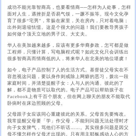
成功不能光靠智商高，也要看情商──怎样为人处事，怎样
面对人生，遇挫折是否易气馁，一蹶不振等。现今文化孕
育了很多“宅男”，常躲在家里，关在房内，只对着电脑；
出外则退缩怯懦。这是个很大的问题！我们要教导男孩子
如何做个顶天立地的男子汉、大丈夫。
华人在美加越来越多，应该有更多华裔参政，怎可都是做
工程师，只懂计算，写电脑程式呢？如此文化只会训练出
很多智商高而情商低的人，将来华人在北美的地位堪虞！
如今，电子产品控制了人的生活方式。基督徒父母实在不
容忽视这问题，要以身作则戒除上网癖的恶习，拨出一段
家庭时间，并清楚提醒子女：人与人的沟通、彼此的了
解，都不是物质可以取代的。电子产品可以帮助孩子在
Facebook上有千百个朋友，但在网上聊天的朋友不能取代
卧病时在床边照顾的父母。
父母跟子女应该同心重建彼此的关系。父母首先要悔改。
我常提醒父母要「学」作父母，不能到问题无法处理时才
向子女发脾气，骂他们不听话……。其实很多问题是因父
母不懂怎样作父母才出现的。只有用主耶稣感动人心的方