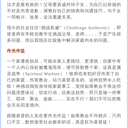
法才是最有效的！父母要真诚对待子女，为自己以前做的
不对及伤害道歉，调整好自己的情商和沟通技巧，与子女
一同检讨、改善，设法重建关系。
现今的社会往往“挑战权威”（Challenge Authority），即
使老师在学校也教学生挑战父母、老师……，于是产生很
多问题。所以我现在比较集中解决家庭内在的问题。
作光作盐
一个家遭抢劫后，可能令家人更团结、更谨慎；但家中有
一个人内心深处被魔鬼毁坏，便可拆散整个家。这真是属
灵战争（Spiritual Warfare）！牧师也有犯奸淫伤害了自
己的家庭，伤害教会，玷污基督圣名的。这种趋势令人吃
惊！神感动我投身传统家庭事工，觉得如果教会不将这些
问题清楚谈论，切实行动，抗衡这趋势，而只是做一些事
工、唱诗、聚会、饭叙……，实在不行！我们不可以把教
会关在四道墙内。
跟随基督的人实在要作光作盐！如果教会不作精兵，只闭
口不言，默然接受社会败坏的话，真是枉为基督徒！