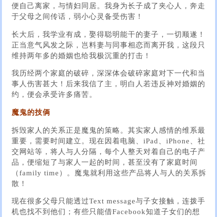
便自己离家，与情妇同居。我身为长子成了夹心人，奔走
于父母之间传话，弱小心灵备受伤害！
长大后，我学业有成，娶得聪明能干的妻子，一切顺遂！
正当意气风发之际，岂料妻与同事相恋而离开我，这段只
维持两年多的婚姻也给我极沉重的打击！
我历经两个家庭的破碎，深深体会破碎家庭对下一代和当
事人伤害甚大！后来我信了主，明白人若违反神对婚姻的
约，便会承受许多痛苦。
魔鬼的技俩
拆毁家人的关系正是魔鬼的策略。其实家人感情的维系最
重要，需要时间建立。现在因着电脑、iPad、iPhone、社
交网站等，将人与人分隔，每个人整天对着自己的电子产
品，便缩短了与家人一起的时间，甚至没有了家庭时间
（family time）。魔鬼就利用这些产品将人与人的关系拆
散！
现在很多父母只能透过Text message与子女接触，连拨手
机也找不到他们；有些只能借Facebook知道子女们的想