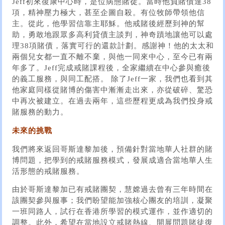
Jeff初來復康中心時，是位病態賭徒。當時他負賭債達38
項，精神壓力極大，甚至企圖自殺。有位牧師帶領他信
主。從此，他學習信靠主耶穌。他戒賭後經歷到神的幫
助，勇敢地跟眾多高利貸債主談判，神奇蹟地讓他可以處
理38項賭債，落實可行的還款計劃。感謝神！他的太太和
兩個兒女都一直不離不棄，與他一同來中心，至今已有兩
年多了。Jeff完成戒賭課程後，全家繼續在中心參與癒後
的義工服務，與同工配搭。 除了Jeff一家，我們也看到其
他家庭同樣從賭博的傷害中漸漸走出來，亦從破碎、驚恐
中再次被建立。在過去兩年，這些歷程更成為我們投身戒
賭服務的動力。
未來的挑戰
我們將來返回哥斯達黎加後，預備針對當地華人社群的賭
博問題，把學到的戒賭服務模式，發展成適合當地華人生
活形態的戒賭服務。
由於哥斯達黎加已有戒賭團契，慧嫦過去曾有三年時間在
該團契參與服事；我們盼望能加強核心團友的培訓，凝聚
一班同路人，試行在香港所學習的模式運作，並作適切的
調整。此外，希望在當地設立戒賭熱線、開展問題賭徒復