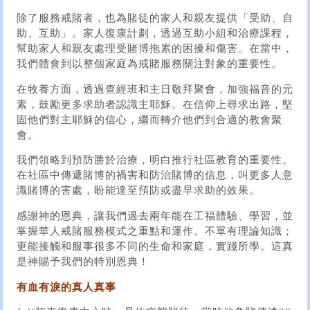
除了服務戒賭者，也為賭徒的家人和親友提供「受助、自
助、互助」。家人復康計劃，透過互助小組和治療課程，
幫助家人和親友處理受賭博拖累的困擾和傷害。在當中，
我們體會到以整個家庭為戒賭服務關注對象的重要性。
在牧養方面，透過查經班和主日敬拜聚會，加強福音的元
素，鼓勵更多求助者認識主耶穌。在信仰上尋求出路，堅
固他們對主耶穌的信心，繼而轉介他們到合適的教會聚
會。
我們領略到預防勝於治療，明白推行社區教育的重要性。
在社區中傳遞賭博的禍害和防治賭博的信息，叫更多人意
識賭博的害處，盼能達至預防或盡早求助的效果。
感謝神的恩典，讓我們過去兩年能在工福體驗、學習，並
掌握華人戒賭服務模式之重點和運作。不單有理論知識；
更能接觸和服事很多不同的生命和家庭，實踐所學。這真
是神賜予我們的特別恩典！
有血有淚的真人真事