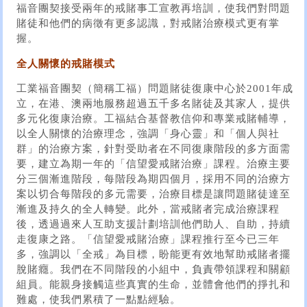
福音團契接受兩年的戒賭事工宣教再培訓，使我們對問題
賭徒和他們的病徵有更多認識，對戒賭治療模式更有掌
握。
全人關懷的戒賭模式
工業福音團契（簡稱工福）問題賭徒復康中心於2001年成
立，在港、澳兩地服務超過五千多名賭徒及其家人，提供
多元化復康治療。工福結合基督教信仰和專業戒賭輔導，
以全人關懷的治療理念，強調「身心靈」和「個人與社
群」的治療方案，針對受助者在不同復康階段的多方面需
要，建立為期一年的「信望愛戒賭治療」課程。治療主要
分三個漸進階段，每階段為期四個月，採用不同的治療方
案以切合每階段的多元需要，治療目標是讓問題賭徒達至
漸進及持久的全人轉變。此外，當戒賭者完成治療課程
後，透過過來人互助支援計劃培訓他們助人、自助，持續
走復康之路。「信望愛戒賭治療」課程推行至今已三年
多，強調以「全戒」為目標，盼能更有效地幫助戒賭者擺
脫賭癮。我們在不同階段的小組中，負責帶領課程和關顧
組員。能親身接觸這些真實的生命，並體會他們的掙扎和
難處，使我們累積了一點點經驗。