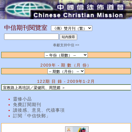
中信期刊閱覽室
奉獻支持中信 >>
2009年 - 期 數（月 份）
122期 目 錄 - 2009年1-2月
靈修小品
免費訂閱期刊
讀後感、意見、代禱事項
訂閱「中信快郵」