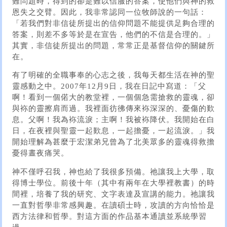
難問題時，得到的卻是難以信服的答案，使他們與神的救
恩失之交臂。因此，我非常認同一位牧師說的一句話：
「若我們對非信徒所提出的信仰問題不能提供足夠合理的
答案，則差不多等於是在宣告，他們的不信是合理的。」
其實，非信徒所提出的問題，常常正是基督信仰的關鍵所
在。
有了明確的全職事奉的心志之後，我每天都生活在神的聖
靈感動之中。2007年12月9日，我在日記中寫道：「父
啊！看到一個偌大的教堂裡，一個個急需搶救的靈魂，卻
與袮的靈擦肩而過。我裡面彷彿傳來袮深深的、憂傷的歎
息。父啊！我為袮流淚；主啊！我被袮降伏。我開始在白
日，在夜裡與聖靈一起歎息，一起擔憂，一起流淚。」我
開始理解為甚麼于宏潔弟兄曾為了北美眾多的靈魂得救擔
憂得晝夜痛哭。
神不僅呼召我，神也給了我很多預備。祂讓我上大學，取
得博士學位。前後十年（其中有兩年在大學裡教書）的時
間裡，培養了我的研究、文字表達及宣講的能力。祂讓我
一直對哲學非常感興趣。在讀碩士時，攻讀的方向恰恰是
西方法律和哲學。對這方面的作品基本通讀並系統學習