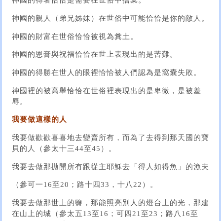
神國的得著恰恰是需要在世俗中捨棄。
神國的親人（弟兄姊妹）在世俗中可能恰恰是你的敵人。
神國的財富在世俗恰恰被視為糞土。
神國的恩膏與祝福恰恰在世上表現出的是苦難。
神國的得勝在世人的眼裡恰恰被人們認為是窩囊失敗。
神國裡的被高舉恰恰在世俗裡表現出的是卑微，是被羞
辱。
我要做這樣的人
我要做歡歡喜喜地去變賣所有，而為了去得到那天國的寶
貝的人（參太十三44至45）。
我要去做那拋開所有跟從主耶穌去「得人如得魚」的漁夫
（參可一16至20；路十四33，十八22）。
我要去做那世上的鹽，那能照亮別人的燈台上的光，那建
在山上的城（參太五13至16；可四21至23；路八16至