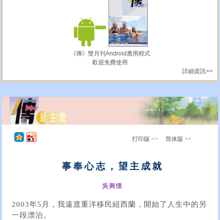
《傳》雙月刊Android應用程式
歡迎免費使用
詳細資訊>>
打印版 >>
简体版 >>
事奉心志，望主成就
吳興懷
2003年5月，我遠渡重洋移民紐西蘭，開始了人生中的另
一段漂泊。