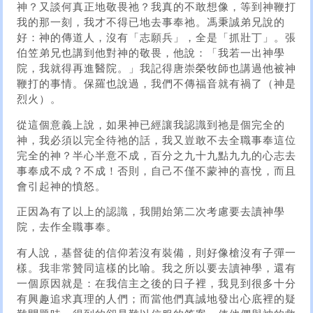
神？又談何真正地敬畏祂？我真的不敢想像，等到神鞭打
我的那一刻，我才不得已地去事奉祂。馮秉誠弟兄說的
好：神的傳道人，沒有「志願兵」，全是「抓壯丁」。張
伯笠弟兄也講到他對神的敬畏，他說：「我若一出神學
院，我就得再進醫院。」我記得唐崇榮牧師也講過他被神
鞭打的事情。保羅也說過，我們不傳福音就有禍了（神是
烈火）。
從這個意義上說，如果神已經讓我認識到祂是個完全的
神，我必須以完全待祂的話，我又豈敢不去全職事奉這位
完全的神？半心半意不成，百分之九十九點九九的心志去
事奉成不成？不成！否則，自己不僅不蒙神的喜悅，而且
會引起神的憤怒。
正因為有了以上的認識，我開始第二次考慮要去讀神學
院，去作全職事奉。
有人說，基督徒的信仰若沒有裝備，則好像槍沒有子彈一
樣。我非常贊同這樣的比喻。我之所以要去讀神學，還有
一個原因就是：在我信主之後的日子裡，我見到很多十分
有興趣追求真理的人們；而當他們真誠地發出心底裡的疑