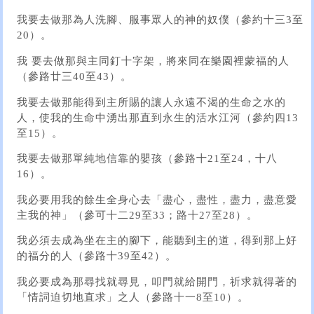
我要去做那為人洗腳、服事眾人的神的奴僕（參約十三3至
20）。
我 要去做那與主同釘十字架，將來同在樂園裡蒙福的人
（參路廿三40至43）。
我要去做那能得到主所賜的讓人永遠不渴的生命之水的
人，使我的生命中湧出那直到永生的活水江河（參約四13
至15）。
我要去做那單純地信靠的嬰孩（參路十21至24，十八
16）。
我必要用我的餘生全身心去「盡心，盡性，盡力，盡意愛
主我的神」（參可十二29至33；路十27至28）。
我必須去成為坐在主的腳下，能聽到主的道，得到那上好
的福分的人（參路十39至42）。
我必要成為那尋找就尋見，叩門就給開門，祈求就得著的
「情詞迫切地直求」之人（參路十一8至10）。