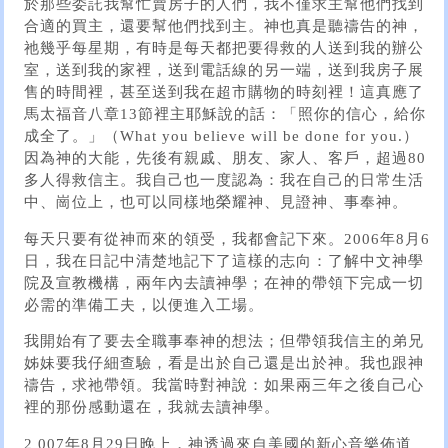
於那些委託我幫忙賣房子的人們，我不僅求主幫他們找到
合適的買主，還要幫他們找到主。神也真是聽禱告的神，
祂幾乎每星期，有時是每天都把要得救的人送到我的辦公
室，送到我的家裡，送到電話線的另一端，送到我房子展
售的時間裡，甚至送到我在超市購物的時刻裡！這真應了
馬太福音八章13節裡主耶穌說的話：「照你的信心，給你
成全了。」（What you believe will be done for you.）
因為神的大能，先後有親戚、朋友、家人、客戶，超過80
多人得救信主。我自己也一度認為：我在自己的日常生活
中、崗位上，也可以同樣地榮耀神、見證神、事奉神。
每天只要有從神而來的領受，我都會記下來。2006年8月6
日，我在日記中清楚地記下了這樣的志向：了解中文神學
院及宣教機構，兩年內去讀神學；在神的帶領下完成一切
必需的準備工夫，以便進入工場。
我開始有了要去全職事奉神的想法；但帶領我信主的弟兄
姊妹要我仔細查驗，看是出於自己還是出於神。我也跟神
禱告，求祂帶領。我當時對神說：如果兩三年之後自己心
裡的那份感動還在，我就去讀神學。
2 007年8月29日晚上，神透過來自美國的新心音樂佈道