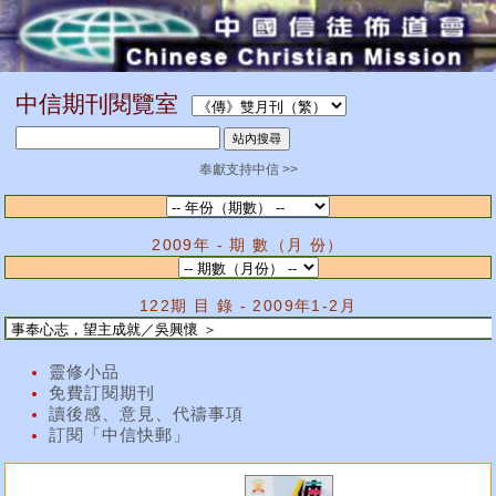
中信期刊閱覽室
奉獻支持中信 >>
2009年 - 期 數（月 份）
122期 目 錄 - 2009年1-2月
靈修小品
免費訂閱期刊
讀後感、意見、代禱事項
訂閱「中信快郵」