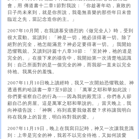
會，用 傳道書十二章1節對我說：「你趁著年幼，衰敗的
日子尚未來到，就是你所說，我毫無喜樂的那些年日未曾
臨近之先，當記念造你的主。」
2007年10月間，在我讀慕安德烈的《做完全人》時，受到
很大震動。當讀到：「神是一切，祂必須得著一切。除了
絕對的完全，祂怎能滿意？神必定要得著一切。」我開始
恐懼戰兢。又讀到詩篇十八章30節：「至於神，祂的道是
完全的。」在接下來的禱告中，我開始第一次清楚地認識
到：自己所面對的是一個完全的神，而我卻一直未以完全
待祂。我萬分的羞愧。
2007年11月10日晚上讀經時，我又一次開始恐懼戰兢。神
透過舊約哈該書一章7至9節說：「萬軍之耶和華如此說：
你們要省察自己的行為⋯⋯因為我的殿荒涼，你們各人卻
顧自己的房屋。這是萬軍之耶和華說的。」當天晚上，我
向神禱告說：「神啊，袮到底要我做甚麼？求袮讓我明白
袮在我身上的旨意，明白袮對我的愛。」
2007年11月19日，晚上在我寫日記時，神又一次讓我意識
到：上帝是完全的神，我若不以完全待祂，又如何談愛