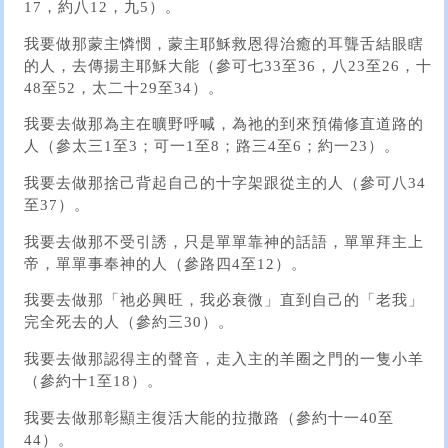
17，約八12，九5）。
我要做那蒙主憐憫，蒙主耶穌救恩得治癒的耳聾舌結眼瞎
的人，去傳揚主耶穌大能（參可七33至36，八23至26，十
48至52，太二十29至34）。
我要去做那為主在曠野呼喊，為祂的到來預備修直道路的
人（參太三1至3；可一1至8；路三4至6；約一23）。
我要去做那捨己背起自己的十字架跟從主的人（參可八34
至37）。
我要去做那不受引誘，只是單單靠神的話語，單單拜主上
帝，單單事奉神的人（參路四4至12）。
我要去做那「祂必興旺，我必衰微」直到自己的「老我」
完全死去的人（參約三30）。
我要去做那認得主的聲音，走入主的羊圈之門的一隻小羊
（參約十1至18）。
我要去做那彰顯主復活大能的拉撒路（參約十一40至
44）。