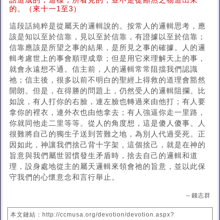
話造成的；這樣，所看見的，並不是從顯然之物造出來
的。（來十一1至3）
這段話純粹是從屬天的邏輯說的。按常人的邏輯思考，應
該是知以至於信靠，見以至於信靠，有證據以至於信靠；
信靠應該是所望之事的結果，是所見之事的確據。人的邏
輯考慮世上的事會順理成章；但是用它來理解天上的事，
就會永遠想不通。信主前，人的邏輯常常阻擋我們認識
祂；信主後，很多以前不明白的聖經上得救的道理會豁然
開朗。但是，在得勝的問題上，仍然受人的邏輯阻攔。比
如說，有人打你的右臉，連左臉也轉過來由他打；有人要
拿你的裡衣，連外衣也由他拿去；有人強逼你走一里路，
你就同他走二里等等。從人的角度想，這是傻人傻事。人
很難將自己的獨生子送到苦難之地，為別人代過受死。正
因如此，神讓我們捨己背十字架，這個捨己，就是在神的
旨意與我們屬世習慣發生矛盾時，捨去自己的邏輯和道
理，設身處地從主的屬天邏輯來領會祂的旨意，並以此保
守我們的心懷意念和言行舉止。
～錢志群
本文鏈結：http://ccmusa.org/devotion/devotion.aspx?