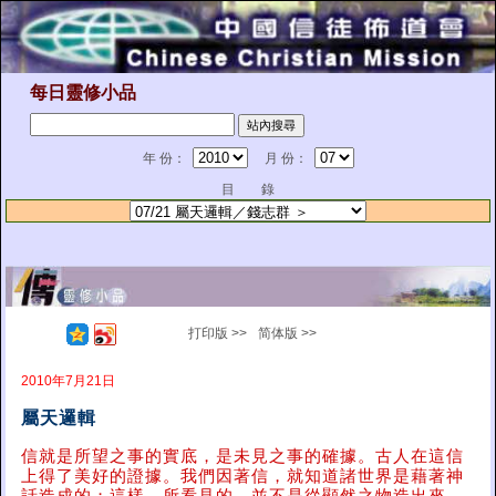
每日靈修小品
年 份：
月 份：
目 錄
打印版 >>
简体版 >>
2010年7月21日
屬天邏輯
信就是所望之事的實底，是未見之事的確據。古人在這信
上得了美好的證據。我們因著信，就知道諸世界是藉著神