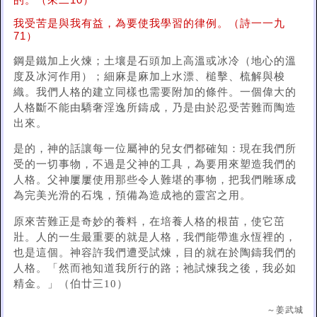
的。（來二10）
我受苦是與我有益，為要使我學習的律例。（詩一一九
71）
鋼是鐵加上火煉；土壤是石頭加上高溫或冰冷（地心的溫
度及冰河作用）；細麻是麻加上水漂、槌擊、梳解與梭
織。我們人格的建立同樣也需要附加的條件。一個偉大的
人格斷不能由驕奢淫逸所鑄成，乃是由於忍受苦難而陶造
出來。
是的，神的話讓每一位屬神的兒女們都確知：現在我們所
受的一切事物，不過是父神的工具，為要用來塑造我們的
人格。父神屢屢使用那些令人難堪的事物，把我們雕琢成
為完美光滑的石塊，預備為造成祂的靈宮之用。
原來苦難正是奇妙的養料，在培養人格的根苗，使它茁
壯。人的一生最重要的就是人格，我們能帶進永恆裡的，
也是這個。神容許我們遭受試煉，目的就在於陶鑄我們的
人格。「然而祂知道我所行的路；祂試煉我之後，我必如
精金。」（伯廿三10）
～姜武城