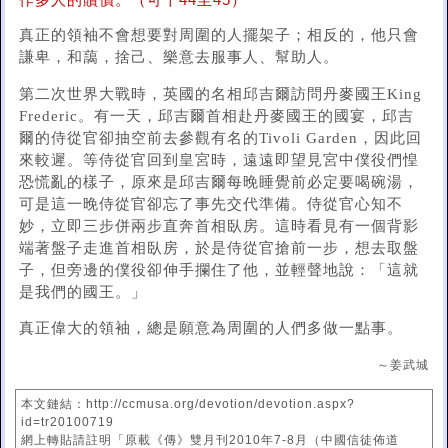
作多人的贖價。（可十44至45）
真正的領袖不會想要對周圍的人擺架子；相反的，他只會
謙卑，和藹，捨己、樂意去服事人、幫助人。
第二次世界大戰時，英國的名相邱吉爾訪問丹麥國王King
Frederic。有一天，邱吉爾首相赴丹麥國王的國宴，邱吉
爾的侍從官卻抽空前去參觀有名的Tivoli Garden，因此回
來較遲。等侍從官回到皇宮時，遠遠即望見宮中僕役們惶
恐慌亂的樣子，原來是邱吉爾每晚睡覺前必定要喝碗湯，
可是這一晚侍從官卻忘了事先交代準備。侍從官心知不
妙，立即三步併兩步直奔首相臥房。這時看見有一個背影
端著盤子走進首相臥房，於是侍從官搶前一步，想去取盤
子，但旁邊的僕役卻伸手攔住了他，並輕聲地說：「這就
是我們的國王。」
真正偉大的領袖，總是願意為周圍的人們多做一點事。
～姜武城
本文鏈結：http://ccmusa.org/devotion/devotion.aspx?
id=tr20100719
網上轉貼請註明「原載《傳》雙月刊2010年7-8月（中國信徒佈道