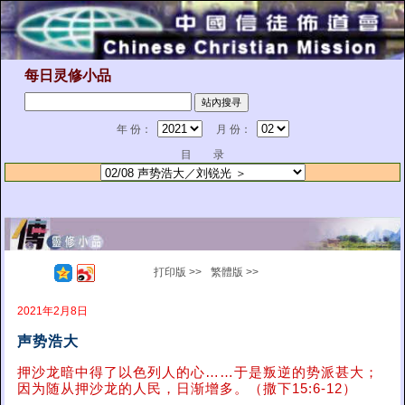
每日灵修小品
年 份：
月 份：
目 录
打印版 >>
繁體版 >>
2021年2月8日
声势浩大
押沙龙暗中得了以色列人的心……于是叛逆的势派甚大；
因为随从押沙龙的人民，日渐增多。（撒下15:6-12）