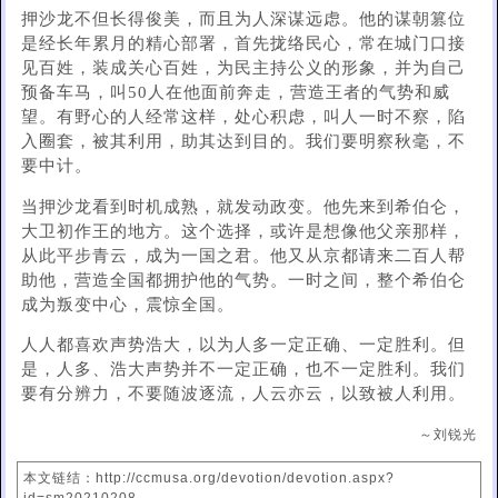
押沙龙不但长得俊美，而且为人深谋远虑。他的谋朝篡位
是经长年累月的精心部署，首先拢络民心，常在城门口接
见百姓，装成关心百姓，为民主持公义的形象，并为自己
预备车马，叫50人在他面前奔走，营造王者的气势和威
望。有野心的人经常这样，处心积虑，叫人一时不察，陷
入圈套，被其利用，助其达到目的。我们要明察秋毫，不
要中计。
当押沙龙看到时机成熟，就发动政变。他先来到希伯仑，
大卫初作王的地方。这个选择，或许是想像他父亲那样，
从此平步青云，成为一国之君。他又从京都请来二百人帮
助他，营造全国都拥护他的气势。一时之间，整个希伯仑
成为叛变中心，震惊全国。
人人都喜欢声势浩大，以为人多一定正确、一定胜利。但
是，人多、浩大声势并不一定正确，也不一定胜利。我们
要有分辨力，不要随波逐流，人云亦云，以致被人利用。
～刘锐光
本文链结：http://ccmusa.org/devotion/devotion.aspx?
id=sm20210208