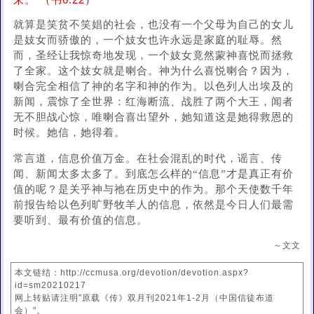
来。”（书6:22）
就算是笑贫不笑娼的社会，也没有一个父母为自己的女儿
是妓女而骄傲的，一个妓女也许永远是家庭的耻辱。然
而，圣经让我惊奇地发现，一个妓女竟然蒙神喜悦而拯救
了全家。这个妓女就是喇合。神为什么喜悦喇合？因为，
喇合完全相信了神的名字和神的作为。以色列人出埃及的
新闻，震惊了全世界：红海断流、战胜了两个大王，闻者
无不胆战心惊，唯喇合喜出望外，她知道这是她得救恩的
时候。她信，她得着。
常言道，信息价值万金。在社会混乱的时代，谣言、传
闻、新闻太多太多了。到底怎么样的“信息”才是真正有价
值的呢？是关乎神与祂在历史中的作为。那个天使数千年
前报告给以色列旷野牧羊人的信息，依然是今日人们最需
要听到、最有价值的信息。
～文文
本文链结：http://ccmusa.org/devotion/devotion.aspx?
id=sm20210217
网上转贴请注明"原载《传》双月刊2021年1-2月（中国信徒布道
会）"。