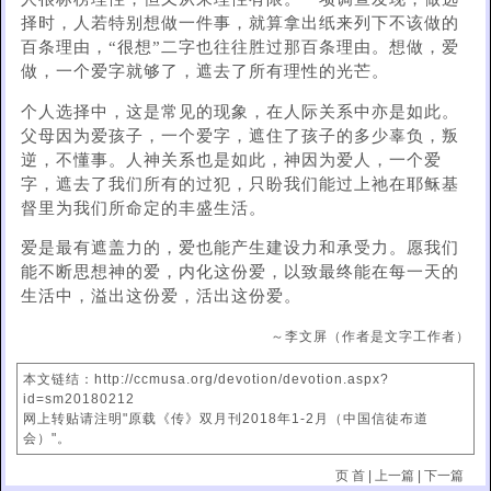
择时，人若特别想做一件事，就算拿出纸来列下不该做的
百条理由，“很想”二字也往往胜过那百条理由。想做，爱
做，一个爱字就够了，遮去了所有理性的光芒。
个人选择中，这是常见的现象，在人际关系中亦是如此。
父母因为爱孩子，一个爱字，遮住了孩子的多少辜负，叛
逆，不懂事。人神关系也是如此，神因为爱人，一个爱
字，遮去了我们所有的过犯，只盼我们能过上祂在耶稣基
督里为我们所命定的丰盛生活。
爱是最有遮盖力的，爱也能产生建设力和承受力。愿我们
能不断思想神的爱，内化这份爱，以致最终能在每一天的
生活中，溢出这份爱，活出这份爱。
～李文屏（作者是文字工作者）
本文链结：http://ccmusa.org/devotion/devotion.aspx?
id=sm20180212
网上转贴请注明"原载《传》双月刊2018年1-2月（中国信徒布道
会）"。
页 首
|
上一篇
|
下一篇