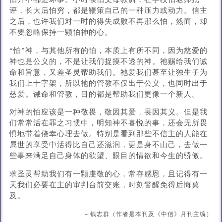
评，长大后怕穷，都是鞭策自己的一种压力或动力。信主
之后，也许我们对一时的得失成败不再那么怕，然而，却
不要忽略保持一颗怕神的心。
“怕”神，与其他所有的怕，本质上有所不同，因为慈爱的
神也是公义的，不是让我们捉摸不透的神。祂赐给我们诫
命和旨意，又差圣灵帮助我们。祂爱我们甚至让独生子为
我们上十字架，所以祂的管教不仅出于公义，也同时出于
慈爱。诫命和管教，目的都是帮助我们更像一个新人。
对神的怕应该是一种敬畏，敬因其爱，畏因其义。但是我
们常常活在罪之习惯中，明知神不喜悦的事，还会无所畏
惧地带着侥幸心理去做。特别是看到那些不信主的人能在
属世的享受中活得比自己还滋润，更是身不由己，去做一
些事来满足自己身体的欲望、眼目的情欲和今生的骄傲。
求圣灵帮助我们有一颗虔敬的心，常存感恩，且记得有一
天我们必要在主的审判台前交账，时刻警醒免得后悔莫
及。
～钱志群（作者是本刊及《中信》月刊主编）