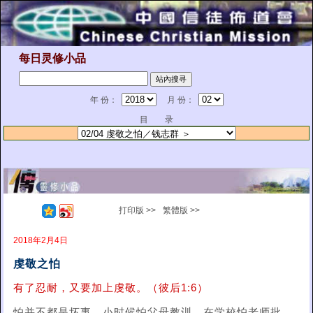
每日灵修小品
年 份：
月 份：
目 录
打印版 >>
繁體版 >>
2018年2月4日
虔敬之怕
有了忍耐，又要加上虔敬。（彼后1:6）
怕并不都是坏事。小时候怕父母教训，在学校怕老师批