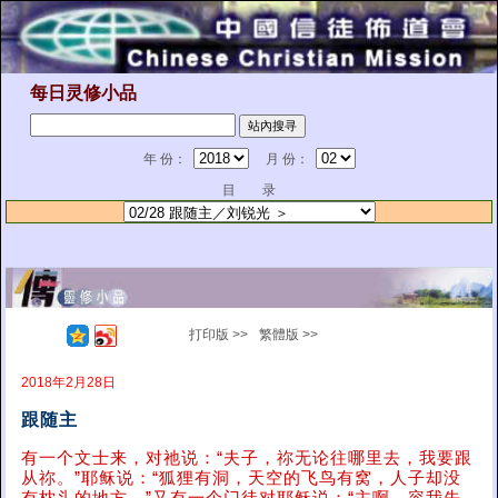
每日灵修小品
年 份：
月 份：
目 录
打印版 >>
繁體版 >>
2018年2月28日
跟随主
有一个文士来，对祂说：“夫子，祢无论往哪里去，我要跟
从祢。”耶稣说：“狐狸有洞，天空的飞鸟有窝，人子却没