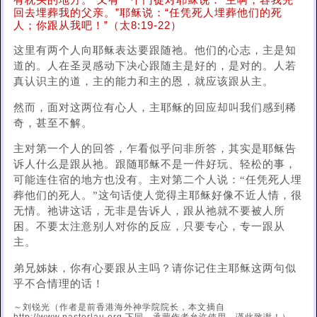
有枕头的地方。”又有一个门徒对耶稣说：“主啊，容我先
回去埋葬我的父亲。”耶稣说：“任凭死人埋葬他们的死
人；你跟从我吧！”（太8:19-22）
这里有两个人向耶稣表达要跟随祂。他们的心志，主是知
道的。人在圣灵感动下决心跟随主是好的，是对的。人若
真认识主的道，主的能力和主的恩，就应该跟从主。
然而，面对这两位有心人，主耶稣的回应却叫我们感到稀
奇，甚至不解。
主对第一个人的回答，乍看似乎问非所答，其实是耶稣告
诉人什么是跟从祂。跟随耶稣不是一件好玩、轻松的事，
可能连住宿的地方也没有。主对第二个人说：“任凭死人埋
葬他们的死人。”这句话使人觉得主耶稣好像不近人情，很
无情。祂讲这话，无非是告诉人，跟从祂就不要被人所
困。不要太注意别人对你的反应，只要专心，专一跟从
主。
弟兄姊妹，你有心要跟从主吗？请你记住主耶稣这两句似
乎不合情理的话！
～刘锐光（作者是前香港海外神学院院长，本文摘自
http://www.pastorlau.org.下同，承蒙作者允许使用，谨此致谢！）