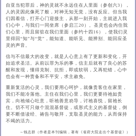
自亚当犯罪后，神的灵就不永远住在人里面（参创六3），
人的灵因此像死了般，对神无知无觉，没有反应。但当我
们因着信，打开心门迎接主，从那一刻开始，主就进入我
们心中，与我们一同坐席（参启三20）。圣灵也会内住我
们心里，而且留驻在我们里面（参约十四16），使我们灵
里得回“知”与“觉”，能知道、能听见、能辨别、能回应圣
灵的声音。
信与不信最大的改变，就是人心意上有了更新和变化，开
始追求圣洁。从前以罪为乐的事，信主后就有了良心的苏
醒和发现，懂得克制、抗拒，即或软弱，又再犯错，心中
也会有一种责备和不平安，求主赦免。
重新复活的心灵，我们要用心呵护，就像贵客住在家里，
我们不能冷落他。主住在我们心里，我们更要待祂如贵
宾，向祂倾心吐意，听祂善意劝导，讨祂喜悦，留祂长
住。切不可只做个混混基督徒，或形式主义的基督徒，倒
要不断借读经、祷告与敬拜，支取圣灵的能力，从而保持
不竭的活力。
～钱志群（作者是本刊编辑，著有《省府大院走出个基督徒》）