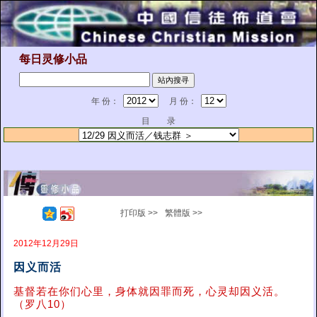
每日灵修小品
年 份：
月 份：
目 录
打印版 >>
繁體版 >>
2012年12月29日
因义而活
基督若在你们心里，身体就因罪而死，心灵却因义活。
（罗八10）