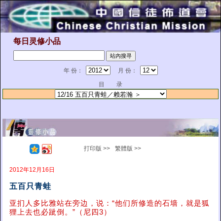
每日灵修小品
年 份：
月 份：
目 录
打印版 >>
繁體版 >>
2012年12月16日
五百只青蛙
亚扪人多比雅站在旁边，说：“他们所修造的石墙，就是狐
狸上去也必跐倒。”（尼四3）