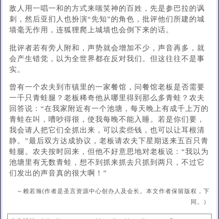
敌人用一唱一和的方式来嗤笑神的百姓，先是参巴拉的讽
刺，然后亚扪人也扮演“先知”的角色，批评他们所建的城
墙毫无作用，连狐狸爬上城墙也会倒下来的话。
批评者若有旁人附和，声势就会增加不少，声音再多，就
会产生错觉，以为全世界都在反对我们。但这往往不是事
实。
曾有一个农夫到市镇里的一家餐馆，问餐馆老板是否需要
一千只青蛙腿？老板稀奇他从哪里得到那么多青蛙？农夫
回答说：“在我家附近有一个池塘，每天晚上有成千上万的
青蛙在叫，嘈吵得很，使我每晚不能入睡。若是你们要，
我会请人把它们全抓出来，可以卖些钱，也可以让耳根清
静。”最后双方达成协议，老板请农夫下星期送来五百只青
蛙腿。农夫按时回来，但他不好意思地对老板说：“我以为
池塘里有无数青蛙，想不到抓来抓去只抓到两只，不过它
们发出的声音真的很大啊！”
～赖若瀚(作者是圣言资源中心创办人及会长。本文作者保留版权，下
同。）