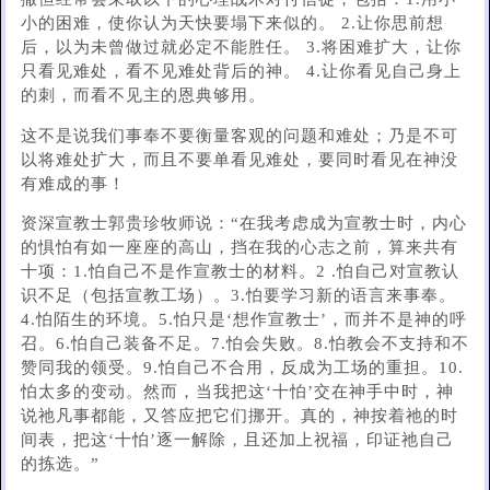
小的困难，使你认为天快要塌下来似的。 2.让你思前想
后，以为未曾做过就必定不能胜任。 3.将困难扩大，让你
只看见难处，看不见难处背后的神。 4.让你看见自己身上
的刺，而看不见主的恩典够用。
这不是说我们事奉不要衡量客观的问题和难处；乃是不可
以将难处扩大，而且不要单看见难处，要同时看见在神没
有难成的事！
资深宣教士郭贵珍牧师说：“在我考虑成为宣教士时，内心
的惧怕有如一座座的高山，挡在我的心志之前，算来共有
十项：1.怕自己不是作宣教士的材料。2 .怕自己对宣教认
识不足（包括宣教工场）。3.怕要学习新的语言来事奉。
4.怕陌生的环境。5.怕只是‘想作宣教士’，而并不是神的呼
召。6.怕自己装备不足。7.怕会失败。8.怕教会不支持和不
赞同我的领受。9.怕自己不合用，反成为工场的重担。10.
怕太多的变动。然而，当我把这‘十怕’交在神手中时，神
说祂凡事都能，又答应把它们挪开。真的，神按着祂的时
间表，把这‘十怕’逐一解除，且还加上祝福，印证祂自己
的拣选。”