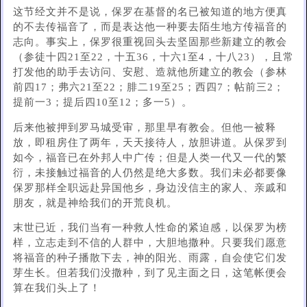
这节经文并不是说，保罗在基督的名已被知道的地方便真
的不去传福音了，而是表达他一种要去陌生地方传福音的
志向。事实上，保罗很重视回头去坚固那些新建立的教会
（参徒十四21至22，十五36，十六1至4，十八23），且常
打发他的助手去访问、安慰、造就他所建立的教会（参林
前四17；弗六21至22；腓二19至25；西四7；帖前三2；
提前一3；提后四10至12；多一5）。
后来他被押到罗马城受审，那里早有教会。但他一被释
放，即租房住了两年，天天接待人，放胆讲道。从保罗到
如今，福音已在外邦人中广传；但是人类一代又一代的繁
衍，未接触过福音的人仍然是绝大多数。我们未必都要像
保罗那样全职远赴异国他乡，身边没信主的家人、亲戚和
朋友，就是神给我们的开荒良机。
末世已近，我们当有一种救人性命的紧迫感，以保罗为榜
样，立志走到不信的人群中，大胆地撒种。只要我们愿意
将福音的种子播散下去，神的阳光、雨露，自会使它们发
芽生长。但若我们没撒种，到了见主面之日，这笔帐便会
算在我们头上了！