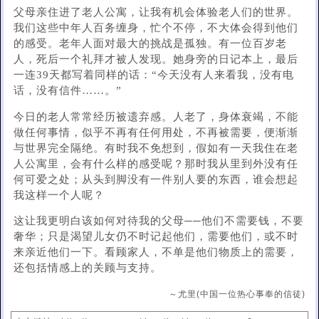
父母亲住进了老人公寓，让我有机会体验老人们的世界。
我们这些中年人百务缠身，忙个不停，不大体会得到他们
的感受。老年人面对最大的挑战是孤独。有一位百岁老
人，死后一个礼拜才被人发现。她身旁的日记本上，最后
一连39天都写着同样的话：“今天没有人来看我，没有电
话，没有信件……。”
今日的老人常常经历被遗弃感。人老了，身体衰竭，不能
做任何事情，似乎不再有任何用处，不再被需要，便渐渐
与世界完全隔绝。有时我不免想到，假如有一天我住在老
人公寓里，会有什么样的感受呢？那时我从里到外没有任
何可爱之处；从头到脚没有一件别人要的东西，谁会想起
我这样一个人呢？
这让我更明白该如何对待我的父母──他们不需要钱，不要
奢华；只是渴望儿女仍不时记起他们，需要他们，或不时
来亲近他们一下。看顾家人，不单是他们物质上的需要，
还包括情感上的关顾与支持。
～尤里(中国一位热心事奉的信徒)